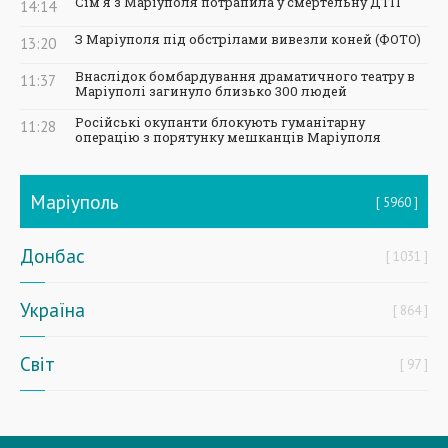
Сім'я з Маріуполя потрапила у смертельну ДТП
14:14
З Маріуполя під обстрілами вивезли коней (ФОТО)
13:20
Внаслідок бомбардування драматичного театру в
11:37
Маріуполі загинуло близько 300 людей
Російські окупанти блокують гуманітарну
11:28
операцію з порятунку мешканців Маріуполя
Маріуполь
5960
Донбас
1031
Україна
864
Світ
97