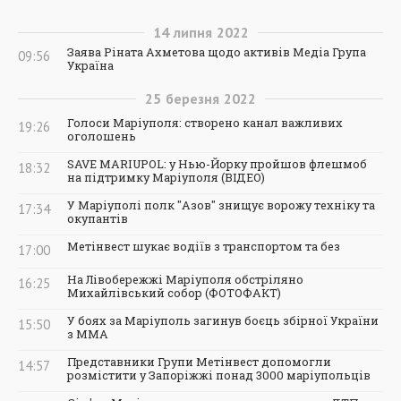
14
липня
2022
Заява Ріната Ахметова щодо активів Медіа Група
09:56
Україна
25
березня
2022
Голоси Маріуполя: створено канал важливих
19:26
оголошень
SAVE MARIUPOL: у Нью-Йорку пройшов флешмоб
18:32
на підтримку Маріуполя (ВІДЕО)
У Маріуполі полк "Азов" знищує ворожу техніку та
17:34
окупантів
Метінвест шукає водіїв з транспортом та без
17:00
На Лівобережжі Маріуполя обстріляно
16:25
Михайлівський собор (ФОТОФАКТ)
У боях за Маріуполь загинув боєць збірної України
15:50
з ММА
Представники Групи Метінвест допомогли
14:57
розмістити у Запоріжжі понад 3000 маріупольців