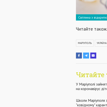
Світлина з відкрит
Читайте також
МАРІУПОЛЬ
УКРАЇНА
Читайте 
У Маріуполі зайня
на коронавірус діт
Школи Маріуполя 
"ковідному" карант