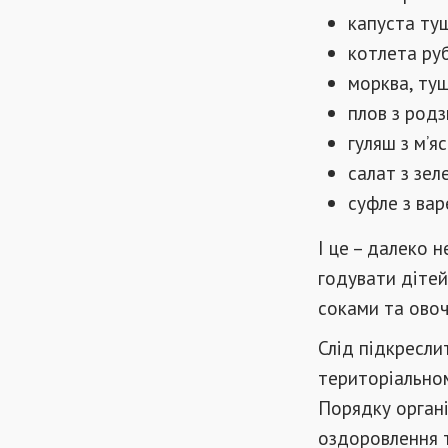
капуста ту
котлета руб
морква, туш
плов з род
гуляш з м’яс
салат з зел
суфле з вар
І це – далеко 
годувати дітей
соками та овоч
Слід підкресли
територіально
Порядку органі
оздоровлення т