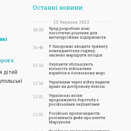
Останні новини
25
березня
2022
Уряд розробляє нові
18:00
логістичні рішення для
металургійних підприємств
які
У Запоріжжі вводять тривалу
16:48
комендантську годину,
змінено маршрути поїздів
ров’я.
Окупанти збільшують
15:30
кількість військових
я дітей
кораблів в Азовському морі
іупольські
Українцям через війну надали
12:36
право на дострокову пенсію
Українські воїни
12:01
продовжують боротьбу з
російськими окупантами
Російські пропагандисти
11:01
розганяють фейк про взяття
Маріуполя