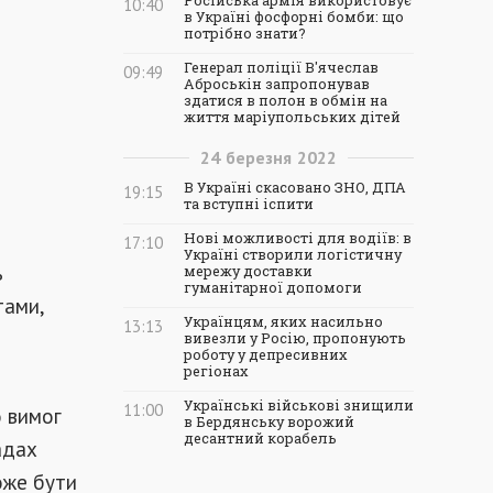
Російська армія використовує
10:40
в Україні фосфорні бомби: що
потрібно знати?
Генерал поліції В'ячеслав
09:49
Аброськін запропонував
здатися в полон в обмін на
життя маріупольських дітей
24
березня
2022
В Україні скасовано ЗНО, ДПА
19:15
та вступні іспити
Нові можливості для водіїв: в
17:10
Україні створили логістичну
ь
мережу доставки
гуманітарної допомоги
тами,
Українцям, яких насильно
13:13
вивезли у Росію, пропонують
роботу у депресивних
регіонах
Українські військові знищили
11:00
 вимог
в Бердянську ворожий
десантний корабель
адах
оже бути