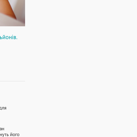
ьйонів.
для
ан
нуть його