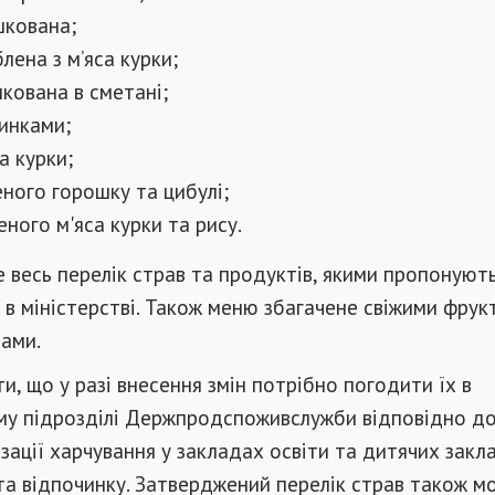
шкована;
лена з м’яса курки;
кована в сметані;
зинками;
а курки;
еного горошку та цибулі;
еного м'яса курки та рису.
не весь перелік страв та продуктів, якими пропонуют
 в міністерстві. Також меню збагачене свіжими фрук
ами.
ти, що у разі внесення змін потрібно погодити їх в
му підрозділі Держпродспоживслужби відповідно до
зації харчування у закладах освіти та дитячих закл
а відпочинку. Затверджений перелік страв також м