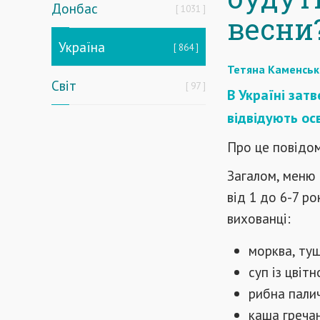
Донбас
1031
весни
Україна
864
Тетяна Каменськ
Світ
97
В Україні зат
відвідують ос
Про це повідом
Загалом, меню 
від 1 до 6-7 ро
вихованці:
морква, ту
суп із цвіт
рибна палич
каша греча