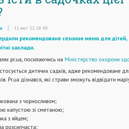
?
а
11
лют
'22
18:49
вердили рекомендоване сезонне меню для дітей, 
вітні заклади.
ляє pr.ua, посилаючись на
Міністерство охорони здо
стосується дитячих садків, адже рекомендоване дл
ків. Рr.ua дізнався, які страви зможуть відвідати мар
шкована з чорносливом;
ною капустою зі сметаною;
ка з яйцем;
на розсипчаста;