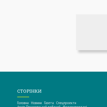
СТОРІНКИ
Головна
Новини
Газета
Спецпроекти
Архів Приазовський робочий
Фоторепортажі