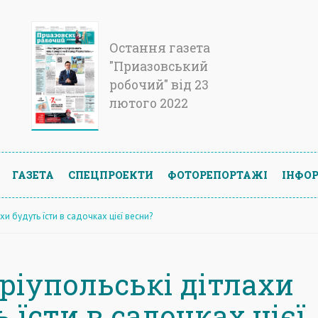
Остання газета
"Приазовський
робочий" від 23
лютого 2022
ГАЗЕТА
СПЕЦПРОЕКТИ
ФОТОРЕПОРТАЖІ
ІНФОР
хи будуть їсти в садочках цієї весни?
ріупольські дітлахи
 їсти в садочках цієї