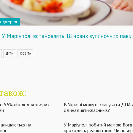
их джерел
.
У Маріуполі встановлять 18 нових зупиночних павіл
ДІТИ
ОСВІТА
також:
то 56% ліжок для хворих
В Україні можуть скасувати ДПА 
ей
одинадцятикласників?
залишаються на
У Маріуполі побитий мамою Богд
ині
проходить реабілітацію. Чи повер