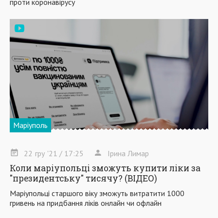
проти коронавірусу
Маріуполь
22
гру
'21
/ 17:25
Ірина Лимар
Коли маріупольці зможуть купити ліки за
"президентську" тисячу? (ВІДЕО)
Маріупольці старшого віку зможуть витратити 1000
гривень на придбання ліків онлайн чи офлайн