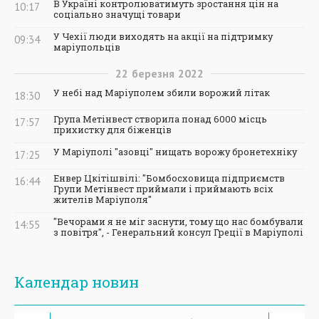
В Україні контролюватимуть зростання цін на
10:17
соціально значущі товари
У Чехії люди виходять на акції на підтримку
09:34
маріупольців
22
березня
2022
У небі над Маріуполем збили ворожий літак
18:30
Група Метінвест створила понад 6000 місць
17:57
прихистку для біженців
У Маріуполі "азовці" нищать ворожу бронетехніку
17:25
Енвер Цкітішвілі: "Бомбосховища підприємств
16:44
Групи Метінвест приймали і приймають всіх
жителів Маріуполя"
"Вечорами я не міг заснути, тому що нас бомбували
14:55
з повітря", - Генеральний консул Греції в Маріуполі
Календар новин