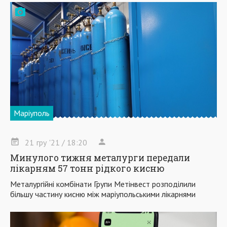
Маріуполь
21
гру
'21
/ 18:20
Минулого тижня металурги передали
лікарням 57 тонн рідкого кисню
Металургійні комбінати Групи Метінвест розподілили
більшу частину кисню між маріупольськими лікарнями