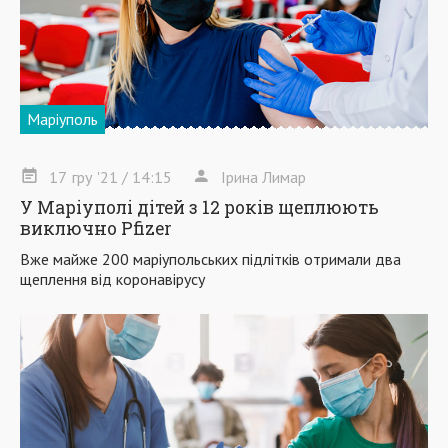
Маріуполь
17
гру
'21
/ 14:15
Ірина Лимар
У Маріуполі дітей з 12 років щеплюють
виключно Pfizer
Вже майже 200 маріупольських підлітків отримали два
щеплення від коронавірусу