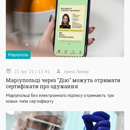
Маріуполь
21
гру
'21
/ 13:41
Ірина Лимар
Маріупольці через "Дію" можуть отримати
сертифікати про одужання
Маріупольці без електронного підпису отримають три
нових типи сертифікату