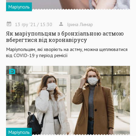
Маріуполь
13
гру
'21
/ 15:30
Ірина Лимар
Як маріупольцям з бронхіальною астмою
вберегтися від коронавірусу
Маріупольцям, які хворіють на астму, можна щеплюватися
від COVID-19 у період ремісії
Маріуполь