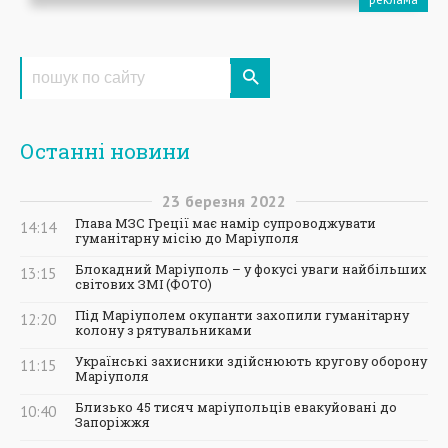
Останні новини
23
березня
2022
Глава МЗС Греції має намір супроводжувати
14:14
гуманітарну місію до Маріуполя
Блокадний Маріуполь – у фокусі уваги найбільших
13:15
світових ЗМІ (ФОТО)
Під Маріуполем окупанти захопили гуманітарну
12:20
колону з рятувальниками
Українські захисники здійснюють кругову оборону
11:15
Маріуполя
Близько 45 тисяч маріупольців евакуйовані до
10:40
Запоріжжя