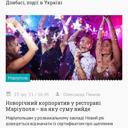
Донбасі, події в Україні
Маріуполь
23
гру
'21
/ 16:45
Олександр Панков
Новорічний корпоратив у ресторані
Маріуполя – на яку суму вийде
Маріупольцям у розважальному закладі Новий рік
доведеться відзначати із сертифікатом про щеплення