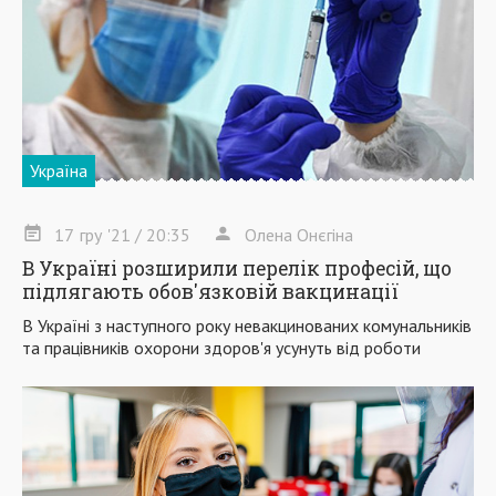
Україна
17
гру
'21
/ 20:35
Олена Онєгіна
В Україні розширили перелік професій, що
підлягають обов'язковій вакцинації
В Україні з наступного року невакцинованих комунальників
та працівників охорони здоров'я усунуть від роботи