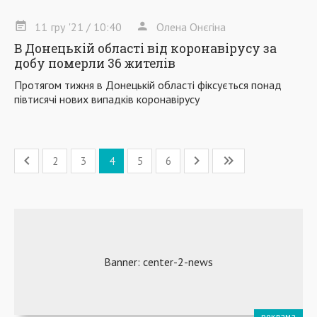
11
гру
'21
/ 10:40
Олена Онєгіна
В Донецькій області від коронавірусу за
добу померли 36 жителів
Протягом тижня в Донецькій області фіксується понад
півтисячі нових випадків коронавірусу
2
3
4
5
6