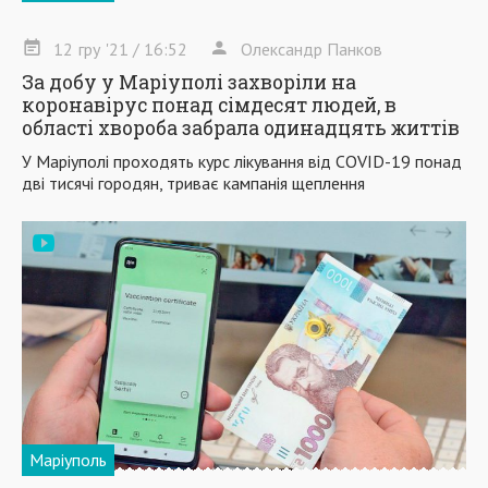
12
гру
'21
/ 16:52
Олександр Панков
За добу у Маріуполі захворіли на
коронавірус понад сімдесят людей, в
області хвороба забрала одинадцять життів
У Маріуполі проходять курс лікування від COVID-19 понад
дві тисячі городян, триває кампанія щеплення
Маріуполь