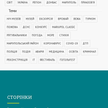
СВІТ
УКРАЇНА
РЕГІОН
ДОНБАС
МАРІУПОЛЬ
ПРИАЗОВ'Я
Теми
НІЧ МУЗЕЇВ
МУЗЕЙ
ЕКСКУРСІЯ
ВРОЖАЙ
ВЕЖА
ТУРИЗМ
ПОЖЕЖА
ДСНС
КОНКУРС
MARIUPOL CLASSIC
РЯТУВАЛЬНИКИ
ПОГОДА
МОРЕ
СТИХІЯ
МАРІУПОЛЬСЬКИЙ РАЙОН
КОРОНАВІРУС
COVID-19
ДТП
ПОЛІЦІЯ
ПОДІЯ
АВАРІЯ
МЕДИЦИНА
ОСВІТА
КРИМІНАЛ
РЕКОНСТРУКЦІЯ
IT
ФЕСТИВАЛЬ
ГОГОЛЬFEST
MRPL City Festival
ОСББ
ВАДИМ БОЙЧЕНКО
ООС
АЗОВСЬКЕ МОРЕ
ОБСТРІЛ
ПАТРУЛЬНА ПОЛІЦІЯ
ДОМАШНЄ НАСИЛЬСТВО
ТРАНСПОРТ
МЕТІНВЕСТ
МОДЕРНІЗАЦІЯ
КУЇНДЖІ
ДЕПУТАТИ
СТОРІНКИ
МАРІУПОЛЬСЬКА МІСЬКА РАДА
КОМУНАЛЬНЕ ПІДПРИЄМСТВО