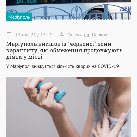
Маріуполь
14
гру
'21
/ 13:49
Олександр Панков
Маріуполь вийшов із "червоної" зони
карантину, які обмеження продовжують
діяти у місті
У Маріуполі знижується кількість хворих на COVID-19