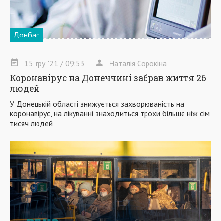
Донбас
15
гру
'21
/ 09:53
Наталія Сорокіна
Коронавірус на Донеччині забрав життя 26
людей
У Донецькій області знижується захворюваність на
коронавірус, на лікуванні знаходиться трохи більше ніж сім
тисяч людей