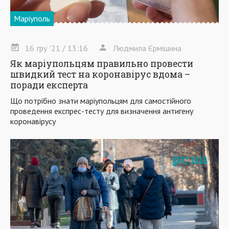
Маріуполь
16
гру
'21
/ 13:16
Людмила Єрмішина
Як маріупольцям правильно провести
швидкий тест на коронавірус вдома –
поради експерта
Що потрібно знати маріупольцям для самостійного
проведення експрес-тесту для визначення антигену
коронавірусу