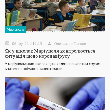
Маріуполь
06
гру
'21
/ 12:15
Олександр Панков
Як у школах Маріуполя контролюється
ситуація щодо коронавірусу
У маріупольських школах діти ходять по жовтим смугам,
вчителі не знімають захисні маски