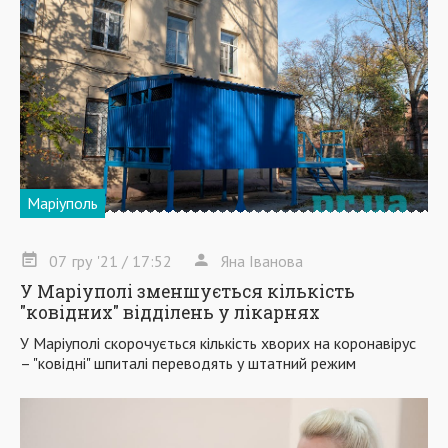
Маріуполь
07
гру
'21
/ 17:52
Яна Іванова
У Маріуполі зменшується кількість
"ковідних" відділень у лікарнях
У Маріуполі скорочується кількість хворих на коронавірус
– "ковідні" шпиталі переводять у штатний режим