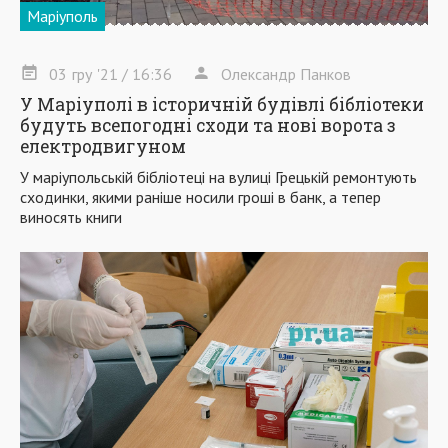
Маріуполь
03
гру
'21
/ 16:36
Олександр Панков
У Маріуполі в історичній будівлі бібліотеки
будуть всепогодні сходи та нові ворота з
електродвигуном
У маріупольській бібліотеці на вулиці Грецькій ремонтують
сходинки, якими раніше носили гроші в банк, а тепер
виносять книги