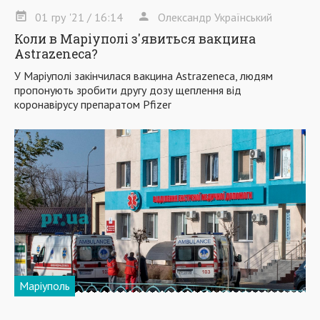
01
гру
'21
/ 16:14
Олександр Український
Коли в Маріуполі з'явиться вакцина
Astrazeneca?
У Маріуполі закінчилася вакцина Astrazeneca, людям
пропонують зробити другу дозу щеплення від
коронавірусу препаратом Pfizer
Маріуполь