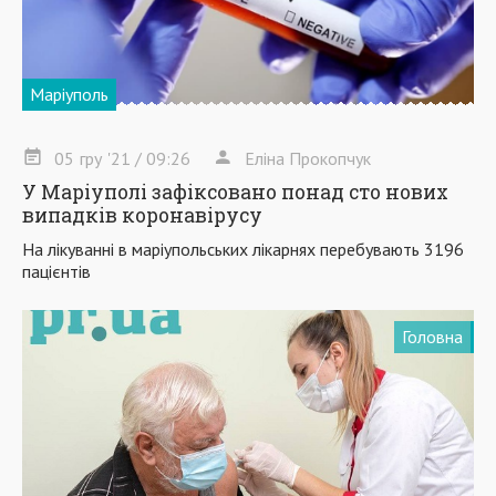
Маріуполь
05
гру
'21
/ 09:26
Еліна Прокопчук
У Маріуполі зафіксовано понад сто нових
випадків коронавірусу
На лікуванні в маріупольських лікарнях перебувають 3196
пацієнтів
Головна