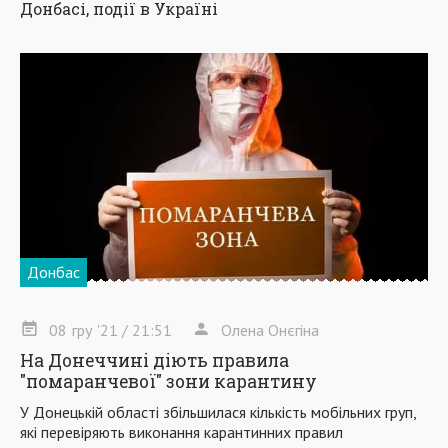
Донбасі, події в Україні
Донбас
08
гру
'21
/ 21:51
Олена Онєгіна
На Донеччині діють правила
"помаранчевої" зони карантину
У Донецькій області збільшилася кількість мобільних груп,
які перевіряють виконання карантинних правил