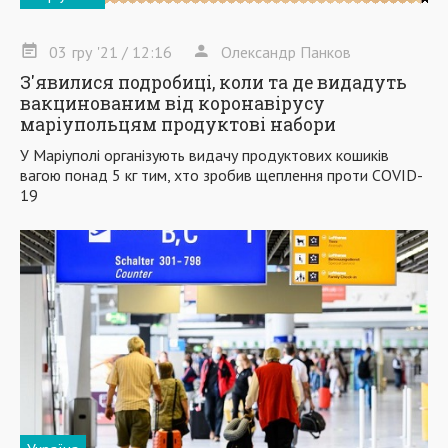
03
гру
'21
/ 12:16
Олександр Панков
З'явилися подробиці, коли та де видадуть
вакцинованим від коронавірусу
маріупольцям продуктові набори
У Маріуполі організують видачу продуктових кошиків
вагою понад 5 кг тим, хто зробив щеплення проти COVID-
19