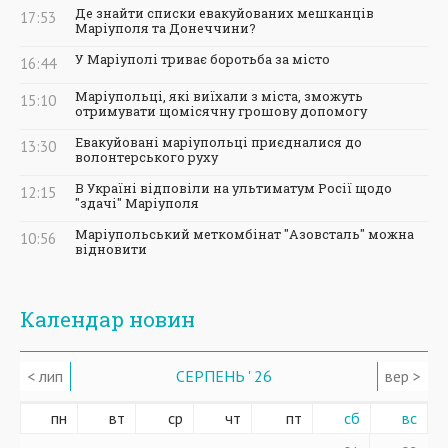
Де знайти списки евакуйованих мешканців
17:53
Маріуполя та Донеччини?
У Маріуполі триває боротьба за місто
16:44
Маріупольці, які виїхали з міста, зможуть
15:10
отримувати щомісячну грошову допомогу
Евакуйовані маріупольці приєдналися до
13:30
волонтерського руху
В Україні відповіли на ультиматум Росії щодо
12:15
"здачі" Маріуполя
Маріупольський меткомбінат "Азовсталь" можна
10:56
відновити
Календар новин
< лип
СЕРПЕНЬ ' 26
вер >
пн
вт
ср
чт
пт
сб
вс