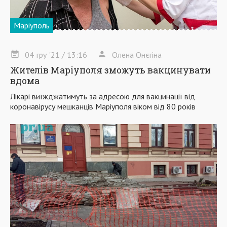
Маріуполь
04
гру
'21
/ 13:16
Олена Онєгіна
Жителів Маріуполя зможуть вакцинувати
вдома
Лікарі виїжджатимуть за адресою для вакцинації від
коронавірусу мешканців Маріуполя віком від 80 років