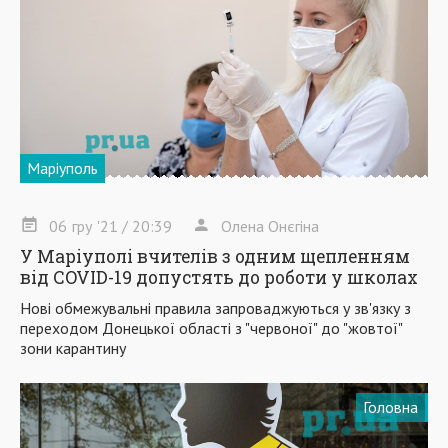
Маріуполь
06
гру
'21
/ 20:39
Олена Онєгіна
У Маріуполі вчителів з одним щепленням
від COVID-19 допустять до роботи у школах
Нові обмежувальні правила запроваджуються у зв'язку з
переходом Донецької області з "червоної" до "жовтої"
зони карантину
Головна