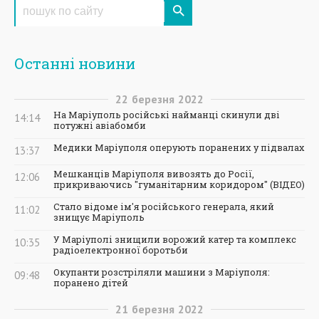
Останні новини
22
березня
2022
На Маріуполь російські найманці скинули дві
14:14
потужні авіабомби
Медики Маріуполя оперують поранених у підвалах
13:37
Мешканців Маріуполя вивозять до Росії,
12:06
прикриваючись "гуманітарним коридором" (ВІДЕО)
Стало відоме ім'я російського генерала, який
11:02
знищує Маріуполь
У Маріуполі знищили ворожий катер та комплекс
10:35
радіоелектронної боротьби
Окупанти розстріляли машини з Маріуполя:
09:48
поранено дітей
21
березня
2022