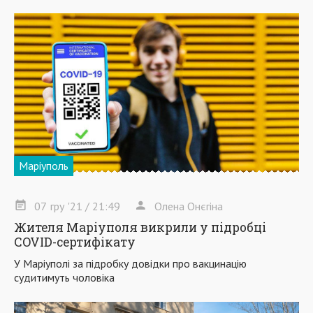
Маріуполь
07
гру
'21
/ 21:49
Олена Онєгіна
Жителя Маріуполя викрили у підробці
COVID-сертифікату
У Маріуполі за підробку довідки про вакцинацію
судитимуть чоловіка