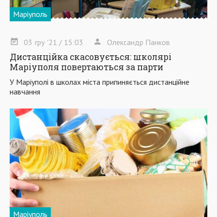
Маріуполь
03
гру
'21
/ 15:03
Олександр Панков
Дистанційка скасовується: школярі
Маріуполя повертаються за парти
У Маріуполі в школах міста припиняється дистанційне
навчання
Маріуполь