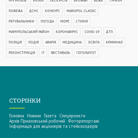
НІЧ МУЗЕЇВ
МУЗЕЙ
ЕКСКУРСІЯ
ВРОЖАЙ
ВЕЖА
ТУРИЗМ
ПОЖЕЖА
ДСНС
КОНКУРС
MARIUPOL CLASSIC
РЯТУВАЛЬНИКИ
ПОГОДА
МОРЕ
СТИХІЯ
МАРІУПОЛЬСЬКИЙ РАЙОН
КОРОНАВІРУС
COVID-19
ДТП
ПОЛІЦІЯ
ПОДІЯ
АВАРІЯ
МЕДИЦИНА
ОСВІТА
КРИМІНАЛ
РЕКОНСТРУКЦІЯ
IT
ФЕСТИВАЛЬ
ГОГОЛЬFEST
MRPL City Festival
ОСББ
ВАДИМ БОЙЧЕНКО
ООС
АЗОВСЬКЕ МОРЕ
ОБСТРІЛ
ПАТРУЛЬНА ПОЛІЦІЯ
ДОМАШНЄ НАСИЛЬСТВО
ТРАНСПОРТ
МЕТІНВЕСТ
МОДЕРНІЗАЦІЯ
КУЇНДЖІ
ДЕПУТАТИ
СТОРІНКИ
МАРІУПОЛЬСЬКА МІСЬКА РАДА
КОМУНАЛЬНЕ ПІДПРИЄМСТВО
Головна
Новини
Газета
Спецпроекти
НАБЕРЕЖНА
ПРЕМ'ЄРА
УРЯД
ВАКЦИНАЦІЯ
СПОРТ
Архів Приазовський робочий
Фоторепортажі
Інформацiя для акцiонерiв та стейкхолдерiв
КУЛЬТУРА
ЗАКОН
ЗАКОНОПРОЕКТ
УЗБЕРЕЖЖЯ
СУБСИДІЯ
ЗДОРОВ'Я
СОЦІАЛЬНА ДОПОМОГА
БЛАГОДІЙНІСТЬ
СТАДІОН