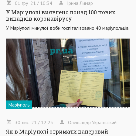
01
гру
'21
/ 10:34
Ірина Лимар
У Маріуполі виявлено понад 100 нових
випадків коронавірусу
У Маріуполі минулої доби госпіталізовано 40 маріупольців
Маріуполь
30
лис
'21
/ 12:25
Олександр Український
Як в Маріуполі отримати паперовий