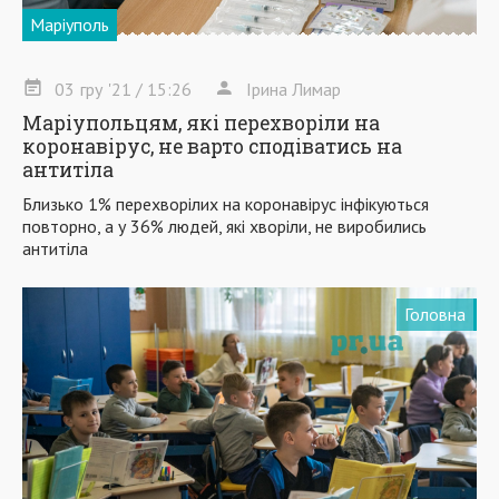
Маріуполь
03
гру
'21
/ 15:26
Ірина Лимар
Маріупольцям, які перехворіли на
коронавірус, не варто сподіватись на
антитіла
Близько 1% перехворілих на коронавірус інфікуються
повторно, а у 36% людей, які хворіли, не виробились
антитіла
Головна