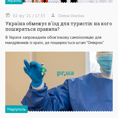
Україна
02
гру
'21
/ 17:33
Олена Онєгіна
Україна обмежує в'їзд для туристів: на кого
поширяться правила?
В Україні запровадили обов'язкову самоізоляцію для
мандрівників із країн, де поширюється штам "Омікрон"
Маріуполь