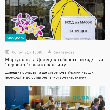
Маріуполь
06
гру
'21
/ 15:40
Яна Іванова
Маріуполь та Донецька область виходять з
"червоної" зони карантину
Донецька область та ще сім регіонів України 7 грудня
переходять до більш безпечної зони карантину