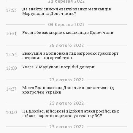
21
березня
2022
Де знайти списки евакуйованих мешканців
17:53
Маріуполя та Донеччини?
03
березня
2022
Росія вбиває мирних мешканців Донеччини
10:31
28
лютого
2022
Евакуація з Волновахи під загрозою: транспорт
15:54
потрапив під артобстріл
Увага! У Маріуполі потрібні донори!
12:00
27
лютого
2022
Місто Волноваха на Донеччині остається під
14:27
контролем України
25
лютого
2022
На Донбасі військові відбили атаки російських
10:00
військ, ворог використовує техніку ЗСУ
23
лютого
2022