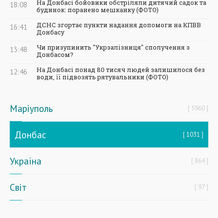
На Донбасі бойовики обстріляли дитячий садок та
18:08
будинок: поранено мешканку (ФОТО)
ДСНС згортає пункти надання допомоги на КПВВ
16:41
Донбасу
Чи призупинить "Укрзалізниця" сполучення з
13:48
Донбасом?
На Донбасі понад 80 тисяч людей залишилося без
12:46
води, її підвозять рятувальники (ФОТО)
Маріуполь
5960
Донбас
1031
Україна
864
Світ
97