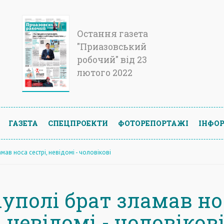
Остання газета
"Приазовський
робочий" від 23
лютого 2022
ГАЗЕТА
СПЕЦПРОЕКТИ
ФОТОРЕПОРТАЖІ
ІНФОР
мав носа сестрі, невідомі - чоловікові
іуполі брат зламав но
, невідомі - чоловіков