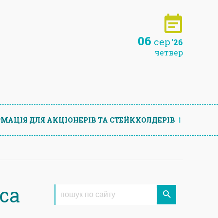
06
сер
'26
четвер
МАЦIЯ ДЛЯ АКЦIОНЕРIВ ТА СТЕЙКХОЛДЕРIВ
са
і