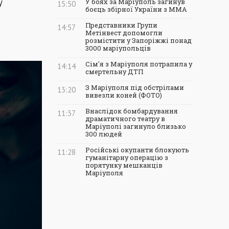
у
У боях за Маріуполь загинув
15:50
боєць збірної України з ММА
Представники Групи
14:57
Метінвест допомогли
розмістити у Запоріжжі понад
3000 маріупольців
Сім'я з Маріуполя потрапила у
14:14
смертельну ДТП
З Маріуполя під обстрілами
13:20
вивезли коней (ФОТО)
Внаслідок бомбардування
11:37
драматичного театру в
Маріуполі загинуло близько
300 людей
Російські окупанти блокують
11:28
гуманітарну операцію з
порятунку мешканців
Маріуполя