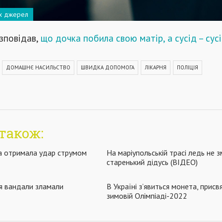
их джерел
зповідав,
що дочка побила свою матір, а сусід – сусі
ДОМАШНЄ НАСИЛЬСТВО
ШВИДКА ДОПОМОГА
ЛІКАРНЯ
ПОЛІЦІЯ
також:
а отримала удар струмом
На маріупольській трасі ледь не 
старенький дідусь (ВІДЕО)
я вандали зламали
В Україні з’явиться монета, присв
зимовій Олімпіаді-2022