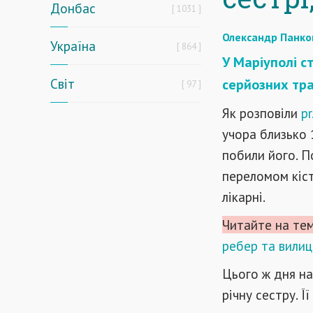
Донбас
1031
Олександр Панко
Україна
864
У Маріуполі с
Світ
серйозних тра
97
Як розповіли
pr
учора близько 
побили його. 
переломом кіст
лікарні.
Читайте на те
ребер та вилиці
Цього ж дня на
річну сестру. 