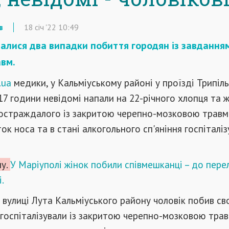
в
18
січ
'22
10:49
талися два випадки побиття городян із завдання
вм.
.ua
медики, у Кальміуському районі у проїзді Трипіл
17 години невідомі напали на 22-річного хлопця та 
Постраждалого із закритою черепно-мозковою травм
ок носа та в стані алкогольного сп'яніння госпіталі
му.
У Маріуполі жінок побили співмешканці – до пере
.
 вулиці Лута Кальміуського району чоловік побив св
Її госпіталізували із закритою черепно-мозковою тра