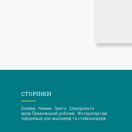
СТОРІНКИ
Головна
Новини
Газета
Спецпроекти
Архів Приазовський робочий
Фоторепортажі
Інформацiя для акцiонерiв та стейкхолдерiв