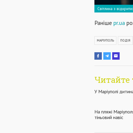
Світлина з відкрит
Раніше
pr.ua
ро
МАРІУПОЛЬ
ПОДІЯ
Читайте 
У Маріуполі дитин
На пляжі Маріупол
тіньовий навіс