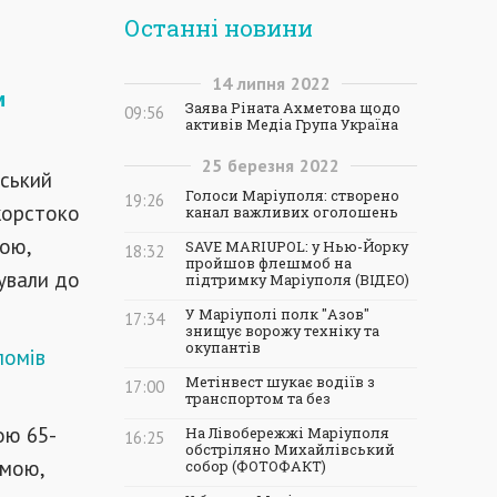
Останні новини
14
липня
2022
м
Заява Ріната Ахметова щодо
09:56
активів Медіа Група Україна
25
березня
2022
ьський
Голоси Маріуполя: створено
19:26
жорстоко
канал важливих оголошень
ою,
SAVE MARIUPOL: у Нью-Йорку
18:32
пройшов флешмоб на
зували до
підтримку Маріуполя (ВІДЕО)
У Маріуполі полк "Азов"
17:34
знищує ворожу техніку та
окупантів
ломів
Метінвест шукає водіїв з
17:00
транспортом та без
ою 65-
На Лівобережжі Маріуполя
16:25
обстріляно Михайлівський
вмою,
собор (ФОТОФАКТ)