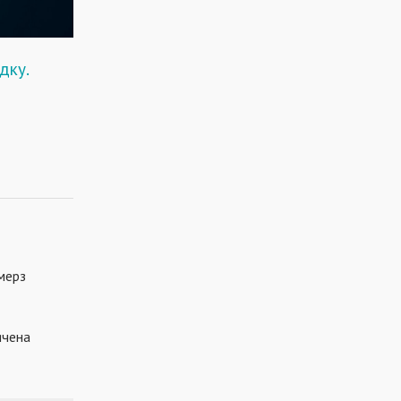
дку.
змерз
ячена