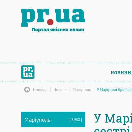
НОВИНИ
Головна
Новини
Маріуполь
У Маріуполі брат зла
У Мар
Маріуполь
5960
сестрі