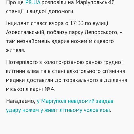
Про це
PR.UA
розповіли на Маріупольській
станції швидкої допомоги.
Інцидент стався вчора о 17:33 по вулиці
Азовстальській, поблизу парку Лепорського, –
там незнайомець вдарив ножем місцевого
жителя.
Потерпілого з колото-різаною раною грудної
клітини зліва та в стані алкогольного сп'яніння
медики доставили до торакального відділення
міської лікарні №4.
Нагадаємо,
у Маріуполі невідомий завдав
удару ножем у живіт літньому чоловікові
.