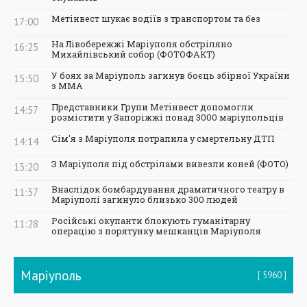
Метінвест шукає водіїв з транспортом та без
17:00
На Лівобережжі Маріуполя обстріляно
16:25
Михайлівський собор (ФОТОФАКТ)
У боях за Маріуполь загинув боєць збірної України
15:50
з ММА
Представники Групи Метінвест допомогли
14:57
розмістити у Запоріжжі понад 3000 маріупольців
Сім'я з Маріуполя потрапила у смертельну ДТП
14:14
З Маріуполя під обстрілами вивезли коней (ФОТО)
13:20
Внаслідок бомбардування драматичного театру в
11:37
Маріуполі загинуло близько 300 людей
Російські окупанти блокують гуманітарну
11:28
операцію з порятунку мешканців Маріуполя
Маріуполь
5960