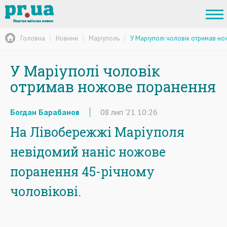
Головна
Новини
Маріуполь
У Маріуполі чоловік отримав н
У Маріуполі чоловік
отримав ножове поранення
Богдан Барабанов
08
лип
'21
10:26
На Лівобережжі Маріуполя
невідомий наніс ножове
поранення 45-річному
чоловікові.