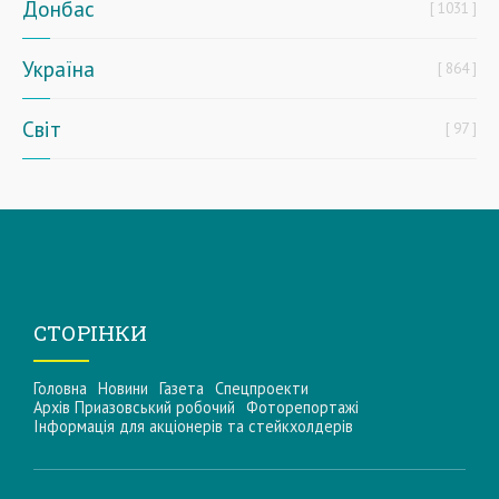
Донбас
1031
Україна
864
Світ
97
СТОРІНКИ
Головна
Новини
Газета
Спецпроекти
Архів Приазовський робочий
Фоторепортажі
Інформацiя для акцiонерiв та стейкхолдерiв