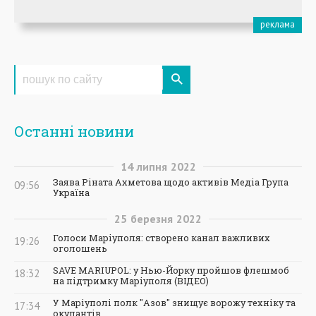
Останні новини
14
липня
2022
Заява Ріната Ахметова щодо активів Медіа Група
09:56
Україна
25
березня
2022
Голоси Маріуполя: створено канал важливих
19:26
оголошень
SAVE MARIUPOL: у Нью-Йорку пройшов флешмоб
18:32
на підтримку Маріуполя (ВІДЕО)
У Маріуполі полк "Азов" знищує ворожу техніку та
17:34
окупантів