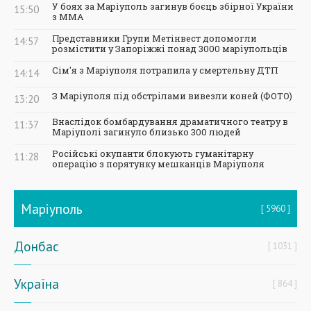
У боях за Маріуполь загинув боєць збірної України
15:50
з ММА
Представники Групи Метінвест допомогли
14:57
розмістити у Запоріжжі понад 3000 маріупольців
Сім'я з Маріуполя потрапила у смертельну ДТП
14:14
З Маріуполя під обстрілами вивезли коней (ФОТО)
13:20
Внаслідок бомбардування драматичного театру в
11:37
Маріуполі загинуло близько 300 людей
Російські окупанти блокують гуманітарну
11:28
операцію з порятунку мешканців Маріуполя
Маріуполь
5960
Донбас
1031
Україна
864