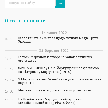
Останні новини
14
липня
2022
Заява Ріната Ахметова щодо активів Медіа Група
09:56
Україна
25
березня
2022
Голоси Маріуполя: створено канал важливих
19:26
оголошень
SAVE MARIUPOL: у Нью-Йорку пройшов флешмоб
18:32
на підтримку Маріуполя (ВІДЕО)
У Маріуполі полк "Азов" знищує ворожу техніку та
17:34
окупантів
Метінвест шукає водіїв з транспортом та без
17:00
На Лівобережжі Маріуполя обстріляно
16:25
Михайлівський собор (ФОТОФАКТ)