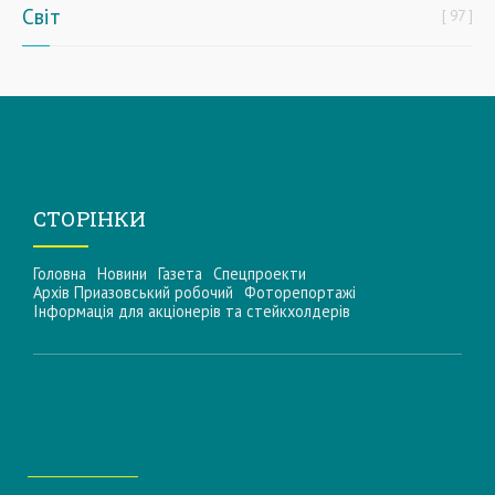
Світ
97
СТОРІНКИ
Головна
Новини
Газета
Спецпроекти
Архів Приазовський робочий
Фоторепортажі
Інформацiя для акцiонерiв та стейкхолдерiв