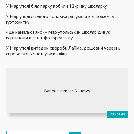
У Маріуполі біля парку побили 12-річну школярку
У Маріуполі літнього чоловіка рятували від пожежі в
гуртожитку
«Це намальовано?» Маріупольський школяр дивує
картинами в стилі фотореалізму
У Маріуполі випадок хвороби Лайма, дощовий червень
спровокував часті укуси кліщів