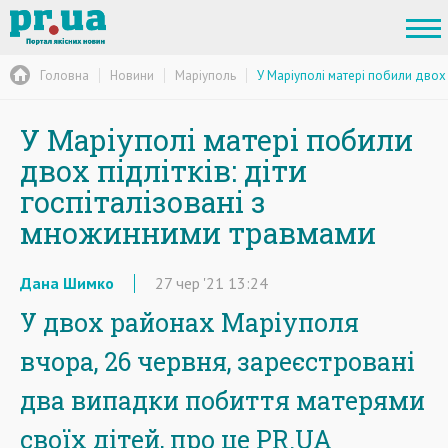
Головна
Новини
Маріуполь
У Маріуполі матері побили двох 
У Маріуполі матері побили
двох підлітків: діти
госпіталізовані з
множинними травмами
Дана Шимко
27
чер
'21
13:24
У двох районах Маріуполя
вчора, 26 червня, зареєстровані
два випадки побиття матерями
своїх дітей, про це PR.UA