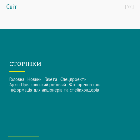
Світ
97
СТОРІНКИ
Головна
Новини
Газета
Спецпроекти
Архів Приазовський робочий
Фоторепортажі
Інформацiя для акцiонерiв та стейкхолдерiв