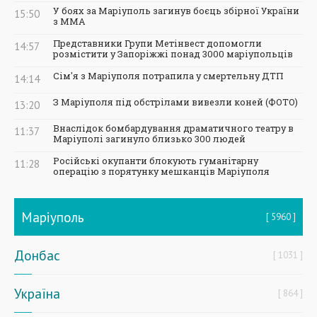
У боях за Маріуполь загинув боєць збірної України
15:50
з ММА
Представники Групи Метінвест допомогли
14:57
розмістити у Запоріжжі понад 3000 маріупольців
Сім'я з Маріуполя потрапила у смертельну ДТП
14:14
З Маріуполя під обстрілами вивезли коней (ФОТО)
13:20
Внаслідок бомбардування драматичного театру в
11:37
Маріуполі загинуло близько 300 людей
Російські окупанти блокують гуманітарну
11:28
операцію з порятунку мешканців Маріуполя
Маріуполь
5960
Донбас
1031
Україна
864