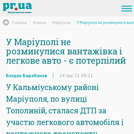
Головна
Новини
Маріуполь
У Маріуполі не розминулися вант
У Маріуполі не
розминулися вантажівка і
легкове авто - є потерпілий
Богдан Барабанов
24
тра
'21
09:21
У Кальміуському районі
Маріуполя, по вулиці
Тополиній, сталася ДТП за
участю легкового автомобіля і
вантажного транспорту,