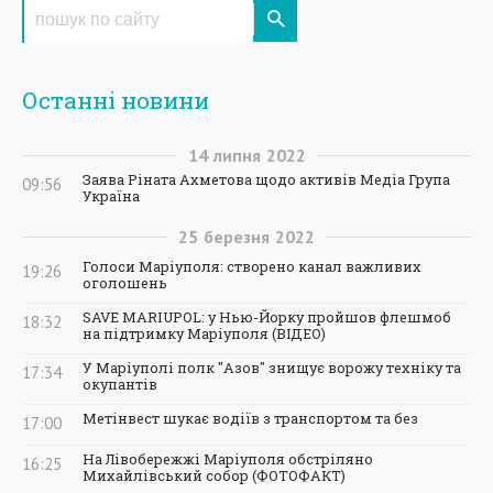
Останні новини
14
липня
2022
Заява Ріната Ахметова щодо активів Медіа Група
09:56
Україна
25
березня
2022
Голоси Маріуполя: створено канал важливих
19:26
оголошень
SAVE MARIUPOL: у Нью-Йорку пройшов флешмоб
18:32
на підтримку Маріуполя (ВІДЕО)
У Маріуполі полк "Азов" знищує ворожу техніку та
17:34
окупантів
Метінвест шукає водіїв з транспортом та без
17:00
На Лівобережжі Маріуполя обстріляно
16:25
Михайлівський собор (ФОТОФАКТ)