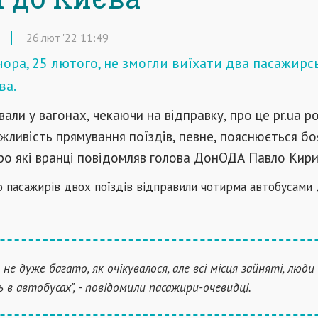
26
лют
'22
11:49
чора, 25 лютого, не змогли виїхати два пасажирс
ва.
али у вагонах, чекаючи на відправку, про це pr.ua р
жливість прямування поїздів, певне, пояснюється бо
ро які вранці повідомляв голова ДонОДА Павло Кири
о пасажирів двох поїздів відправили чотирма автобусами
не дуже багато, як очікувалося, але всі місця зайняті, люди
 в автобусах", - повідомили пасажири-очевидці.