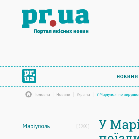
НОВИНИ
Головна
Новини
Україна
У Маріуполі не вируши
У Мар
Маріуполь
5960
поїзд