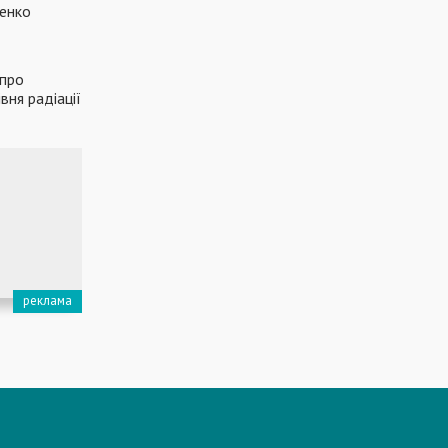
ленко
 про
вня радіації