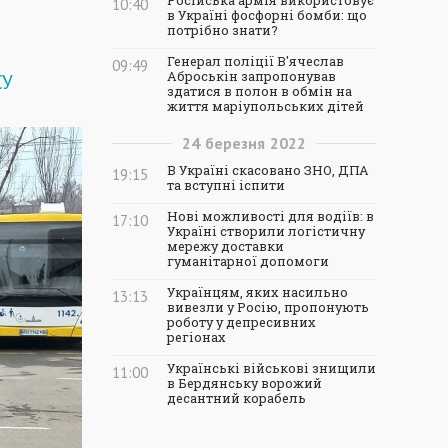
Російська армія використовує
10:40
в Україні фосфорні бомби: що
потрібно знати?
Генерал поліції В'ячеслав
09:49
Аброськін запропонував
СУ
здатися в полон в обмін на
життя маріупольських дітей
24
березня
2022
В Україні скасовано ЗНО, ДПА
19:15
та вступні іспити
Нові можливості для водіїв: в
17:10
Україні створили логістичну
мережу доставки
гуманітарної допомоги
Українцям, яких насильно
13:13
вивезли у Росію, пропонують
роботу у депресивних
регіонах
Українські військові знищили
11:00
в Бердянську ворожий
десантний корабель