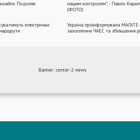
Михайло Подоляк
нашим контролем", - Павло Кири
(ФОТО)
рсуватимуть електрички:
Україна проінформувала МАГАТЕ
 маршрути
захоплення ЧАЕС та збільшення рі