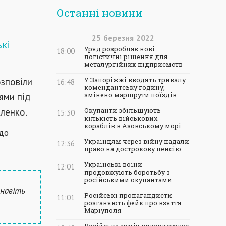
Останні новини
25
березня
2022
ькі
Уряд розробляє нові
18:00
логістичні рішення для
металургійних підприємств
озповіли
У Запоріжжі вводять тривалу
16:48
комендантську годину,
ями під
змінено маршрути поїздів
ленко.
Окупанти збільшують
15:30
кількість військових
кораблів в Азовському морі
 до
Українцям через війну надали
12:36
право на дострокову пенсію
Українські воїни
12:01
продовжують боротьбу з
російськими окупантами
 навіть
Російські пропагандисти
11:01
розганяють фейк про взяття
Маріуполя