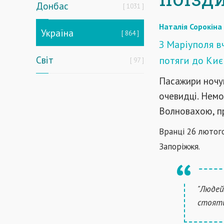
Донбас
1031
Наталія Сорокіна
Україна
864
З Маріуполя в
Світ
потяги до Киє
97
Пасажири ночув
очевидці. Немо
Волновахою, п
Вранці 26 лютог
Запоріжжя.
"Людей 
стоять