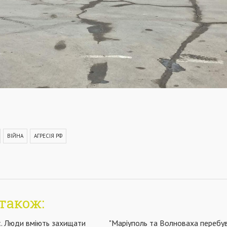
ВІЙНА
АГРЕСІЯ РФ
також:
є. Люди вміють захищати
"Маріуполь та Волноваха перебу