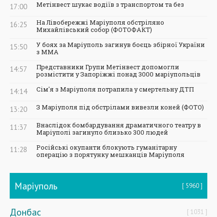
Метінвест шукає водіїв з транспортом та без
17:00
На Лівобережжі Маріуполя обстріляно
16:25
Михайлівський собор (ФОТОФАКТ)
У боях за Маріуполь загинув боєць збірної України
15:50
з ММА
Представники Групи Метінвест допомогли
14:57
розмістити у Запоріжжі понад 3000 маріупольців
Сім'я з Маріуполя потрапила у смертельну ДТП
14:14
З Маріуполя під обстрілами вивезли коней (ФОТО)
13:20
Внаслідок бомбардування драматичного театру в
11:37
Маріуполі загинуло близько 300 людей
Російські окупанти блокують гуманітарну
11:28
операцію з порятунку мешканців Маріуполя
Маріуполь
5960
Донбас
1031