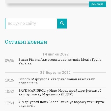
Останні новини
14
липня
2022
Заява Ріната Ахметова щодо активів Медіа Група
09:56
Україна
25
березня
2022
Голоси Маріуполя: створено канал важливих
19:26
оголошень
SAVE MARIUPOL: у Нью-Йорку пройшов флешмоб
18:32
на підтримку Маріуполя (ВІДЕО)
У Маріуполі полк "Азов" знищує ворожу техніку та
17:34
окупантів