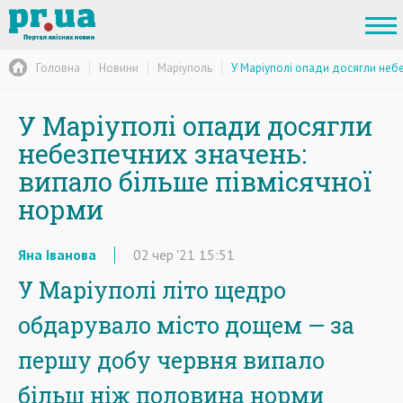
Головна
Новини
Маріуполь
У Маріуполі опади досягли небе
У Маріуполі опади досягли
небезпечних значень:
випало більше півмісячної
норми
Яна Іванова
02
чер
'21
15:51
У Маріуполі літо щедро
обдарувало місто дощем — за
першу добу червня випало
більш ніж половина норми