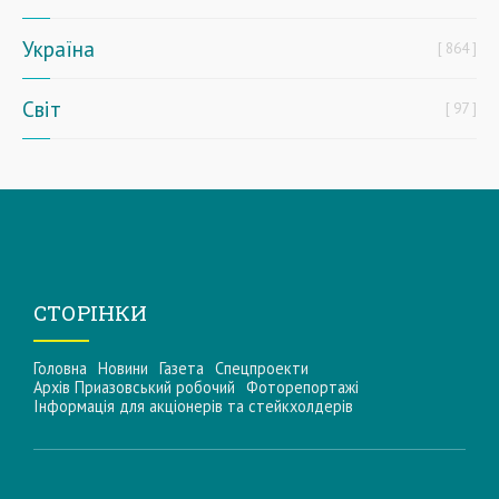
Україна
864
Світ
97
СТОРІНКИ
Головна
Новини
Газета
Спецпроекти
Архів Приазовський робочий
Фоторепортажі
Інформацiя для акцiонерiв та стейкхолдерiв