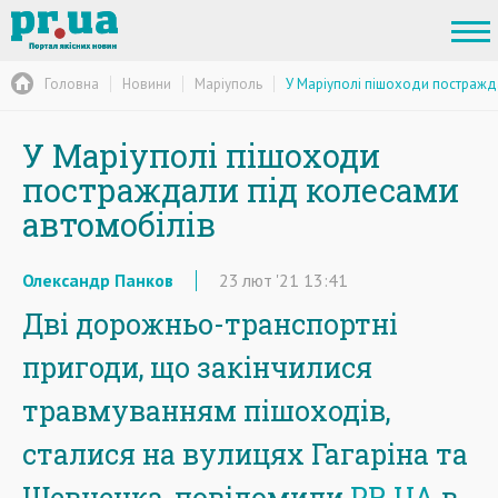
Головна
Новини
Маріуполь
У Маріуполі пішоходи постражд
У Маріуполі пішоходи
постраждали під колесами
автомобілів
Олександр Панков
23
лют
'21
13:41
Дві дорожньо-транспортні
пригоди, що закінчилися
травмуванням пішоходів,
сталися на вулицях Гагаріна та
Шевченка, повідомили
PR.UA
в