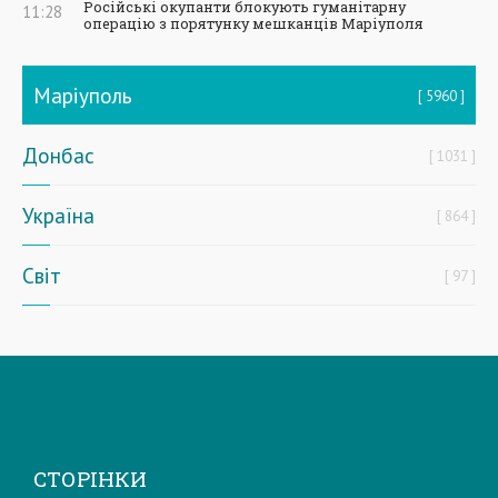
Російські окупанти блокують гуманітарну
11:28
операцію з порятунку мешканців Маріуполя
Маріуполь
5960
Донбас
1031
Україна
864
Світ
97
СТОРІНКИ