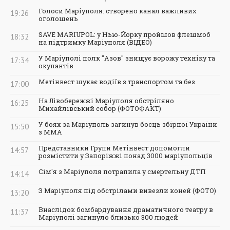
Голоси Маріуполя: створено канал важливих
19:26
оголошень
SAVE MARIUPOL: у Нью-Йорку пройшов флешмоб
18:32
на підтримку Маріуполя (ВІДЕО)
У Маріуполі полк "Азов" знищує ворожу техніку та
17:34
окупантів
Метінвест шукає водіїв з транспортом та без
17:00
На Лівобережжі Маріуполя обстріляно
16:25
Михайлівський собор (ФОТОФАКТ)
У боях за Маріуполь загинув боєць збірної України
15:50
з ММА
Представники Групи Метінвест допомогли
14:57
розмістити у Запоріжжі понад 3000 маріупольців
Сім'я з Маріуполя потрапила у смертельну ДТП
14:14
З Маріуполя під обстрілами вивезли коней (ФОТО)
13:20
Внаслідок бомбардування драматичного театру в
11:37
Маріуполі загинуло близько 300 людей