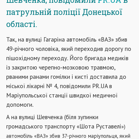
патрульній поліції Донецької
області.
Так, на вулиці Гагаріна автомобіль «ВАЗ» збив
49-річного чоловіка, який переходив дорогу по
пішохідному переходу. Його бригада медиків
із закритою черепно-мозковою травмою,
рваними ранами гомілки і кисті доставила до
міської лікарні № 4, повідомили PR.UA в
Маріупольської станції швидкої медичної
допомоги.
А на вулиці Шевченка (біля зупинки
громадського транспорту «Шота Руставелі
»
)
автомобіль «ВАЗ» збив 37-річного маріупольця, який