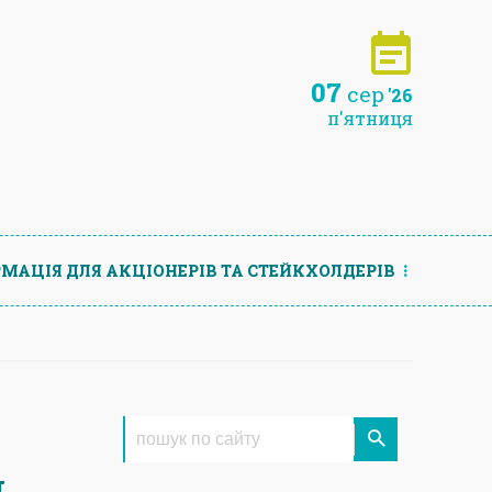
07
сер
'26
п'ятниця
МАЦIЯ ДЛЯ АКЦIОНЕРIВ ТА СТЕЙКХОЛДЕРIВ
й