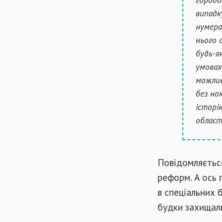
випадк
нумера
нього 
будь-як
умовах
можлив
без ном
історі
област
Повідомляється
реформ. А ось 
в спеціальних 
будки захищали