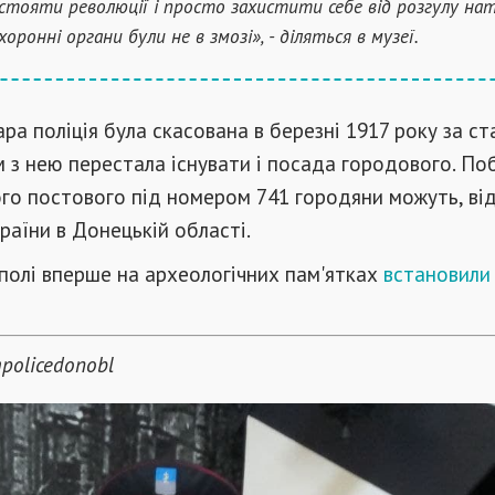
тояти революції і просто захистити себе від розгулу на
оронні органи були не в змозі», - діляться в музеї.
ара поліція була скасована в березні 1917 року за с
м з нею перестала існувати і посада городового. По
го постового під номером 741 городяни можуть, ві
раїни в Донецькій області.
полі вперше на археологічних пам'ятках
встановили
policedonobl