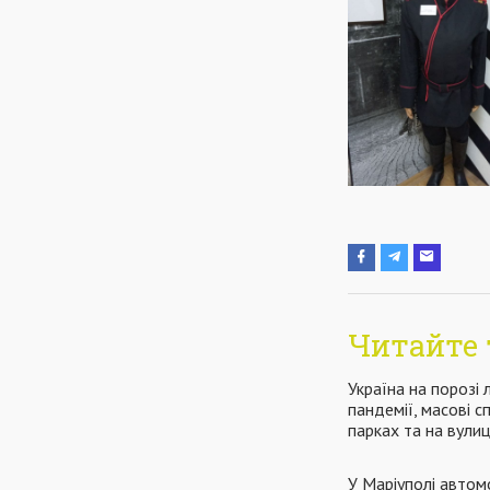
Читайте 
Україна на порозі 
пандемії, масові с
парках та на вули
У Маріуполі автомо