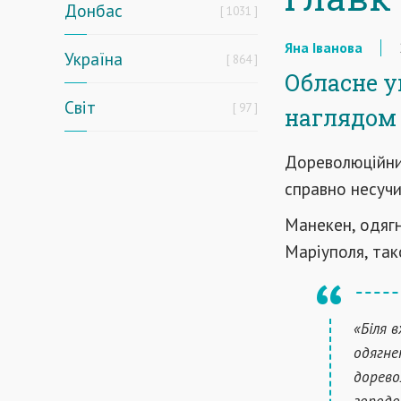
Донбас
1031
Яна Іванова
Україна
864
Обласне у
Світ
97
наглядом 
Дореволюційний
справно несучи
Манекен, одяг
Маріуполя, так
«Біля в
одягне
дорево
городо