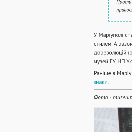
Протис
правоох
У Маріуполі ст
стилем. А разо
дореволюційно
музей ГУ НП Ук
Раніше в Маріу
знаки.
Фото - museum