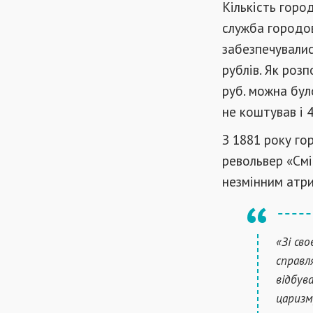
Кількість горо
служба городов
забезпечувалис
рублів. Як роз
руб. можна бул
не коштував і 4
З 1881 року го
револьвер «Смі
незмінним атр
«Зі св
справл
відбув
царизм