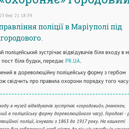
23
бер
'21
18:39
правління поліції в Маріуполі під
городового.
 поліцейський зустрічає відвідувачів біля входу в м
 пост біля будки, передає
PR.UA
.
нений в дореволюційну поліцейську форму з гербом
ож свідчить про правила охорони порядку того часу
ходу в музей відвідувачів зустрічає «городовий», (манекен,
ний в поліцейську форму дореволюційного часу). Городові - 
люційної поліції, існували з 1863 до 1917 року. На кашкеті
вого був зображений герб міста, де він ніс службу (в нашом