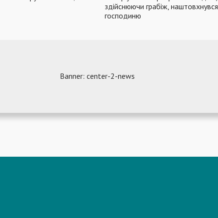
здійснюючи грабіж, наштовхнувся
господиню