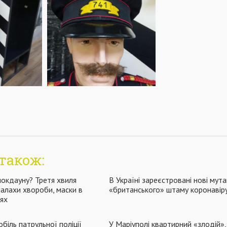
також:
локдауну? Третя хвиля
В Україні зареєстровані нові мута
палахи хвороби, маски в
«британського» штаму коронавір
цях
біль патрульної поліції
У Маріуполі квартирний «злодій»,