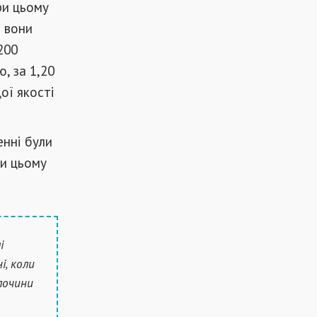
ри цьому
і вони
200
, за 1,20
ої якості
енні були
ри цьому
і
і, коли
злочини