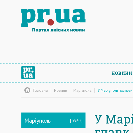
НОВИНИ
Головна
Новини
Маріуполь
У Маріуполі поліце
У Мар
Маріуполь
5960
главк