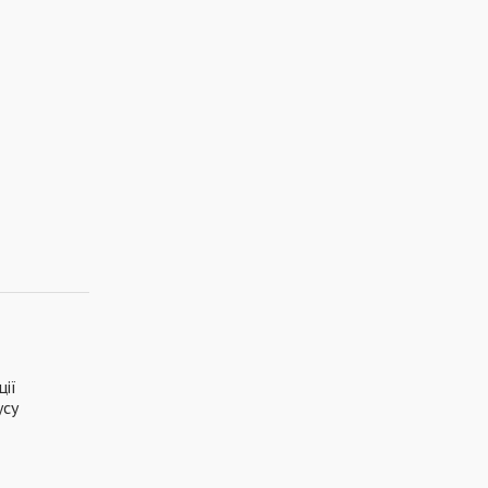
ції
усу