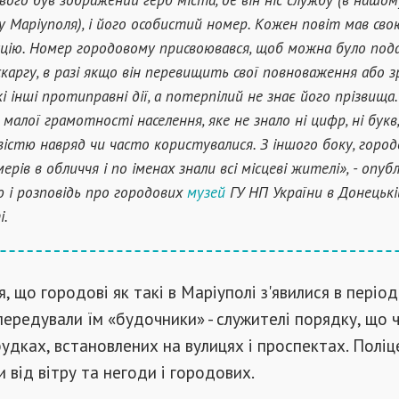
у Маріуполя), і його особистий номер. Кожен повіт мав сво
цію. Номер городовому присвоювався, щоб можна було под
скаргу, в разі якщо він перевищить свої повноваження або 
і інші протиправні дії, а потерпілий не знає його прізвища.
 малої грамотності населення, яке не знало ні цифр, ні букв
істю навряд чи часто користувалися. З іншого боку, город
ерів в обличчя і по іменах знали всі місцеві жителі», - опуб
ю і розповідь про городових
музей
ГУ НП України в Донецькі
і.
, що городові як такі в Маріуполі з'явилися в періо
передували їм «будочники» - служителі порядку, що 
будках, встановлених на вулицях і проспектах. Поліц
 від вітру та негоди і городових.