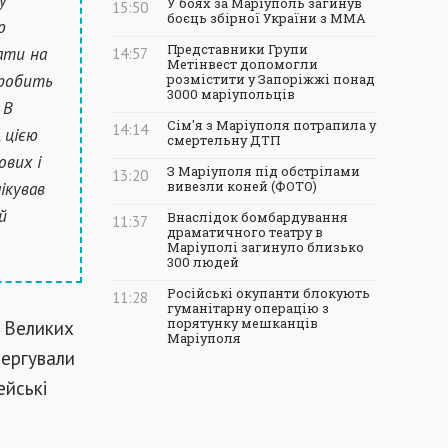
У боях за Маріуполь загинув
15:50
боєць збірної України з ММА
ю
Представники Групи
ати на
14:57
Метінвест допомогли
зробить
розмістити у Запоріжжі понад
3000 маріупольців
 В
Сім'я з Маріуполя потрапила у
14:14
, цією
смертельну ДТП
ових і
З Маріуполя під обстрілами
13:20
лікував
вивезли коней (ФОТО)
й
Внаслідок бомбардування
11:37
драматичного театру в
Маріуполі загинуло близько
300 людей
Російські окупанти блокують
11:28
гуманітарну операцію з
д Великих
порятунку мешканців
Маріуполя
чергували
ейські