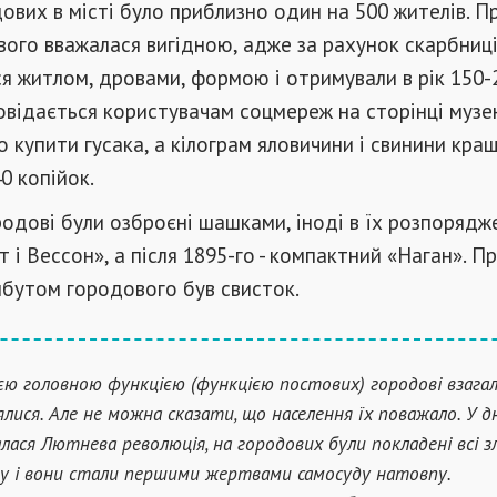
дових в місті було приблизно один на 500 жителів. П
ого вважалася вигідною, адже за рахунок скарбниц
я житлом, дровами, формою і отримували в рік 150-
повідається користувачам соцмереж на сторінці музею
о купити гусака, а кілограм яловичини і свинини кращ
0 копійок.
родові були озброєні шашками, іноді в їх розпорядж
т і Вессон», а після 1895-го - компактний «Наган». П
ибутом городового був свисток.
оєю головною функцією (функцією постових) городові взагал
ялися. Але не можна сказати, що населення їх поважало. У дн
алася Лютнева революція, на городових були покладені всі 
у і вони стали першими жертвами самосуду натовпу.