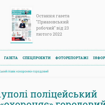
Остання газета
"Приазовський
робочий" від 23
лютого 2022
ГАЗЕТА
СПЕЦПРОЕКТИ
ФОТОРЕПОРТАЖІ
ІНФОР
йський главк «охороняє» городовий
іуполі поліцейський
 «охороняє» городови