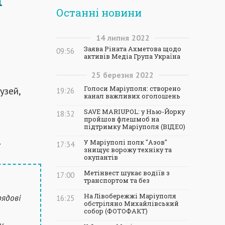
Останні новини
14
липня
2022
Заява Ріната Ахметова щодо
09:56
активів Медіа Група Україна
25
березня
2022
узей,
Голоси Маріуполя: створено
19:26
канал важливих оголошень
SAVE MARIUPOL: у Нью-Йорку
18:32
пройшов флешмоб на
підтримку Маріуполя (ВІДЕО)
.
У Маріуполі полк "Азов"
17:34
знищує ворожу техніку та
окупантів
Метінвест шукає водіїв з
17:00
транспортом та без
рядові
На Лівобережжі Маріуполя
16:25
обстріляно Михайлівський
собор (ФОТОФАКТ)
у