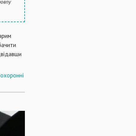
товпу
тарим
бачити
двідавши
 охоронні