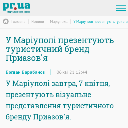
Головна
Новини
Маріуполь
У Маріуполі презентують турист
У Маріуполі презентують
туристичний бренд
Приазов'я
Богдан Барабанов
06
кві
'21
12:44
У Маріуполі завтра, 7 квітня,
презентують візуальне
представлення туристичного
бренду Приазов'я.