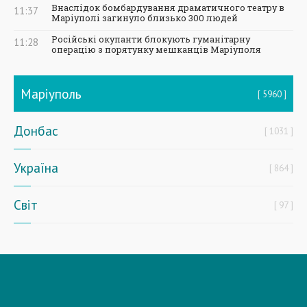
Внаслідок бомбардування драматичного театру в
11:37
Маріуполі загинуло близько 300 людей
Російські окупанти блокують гуманітарну
11:28
операцію з порятунку мешканців Маріуполя
Маріуполь
5960
Донбас
1031
Україна
864
Світ
97