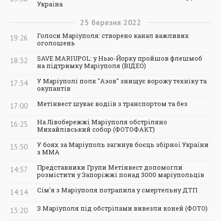
Україна
25
березня
2022
Голоси Маріуполя: створено канал важливих
19:26
оголошень
SAVE MARIUPOL: у Нью-Йорку пройшов флешмоб
18:32
на підтримку Маріуполя (ВІДЕО)
У Маріуполі полк "Азов" знищує ворожу техніку та
17:34
окупантів
Метінвест шукає водіїв з транспортом та без
17:00
На Лівобережжі Маріуполя обстріляно
16:25
Михайлівський собор (ФОТОФАКТ)
У боях за Маріуполь загинув боєць збірної України
15:50
з ММА
Представники Групи Метінвест допомогли
14:57
розмістити у Запоріжжі понад 3000 маріупольців
Сім'я з Маріуполя потрапила у смертельну ДТП
14:14
З Маріуполя під обстрілами вивезли коней (ФОТО)
13:20