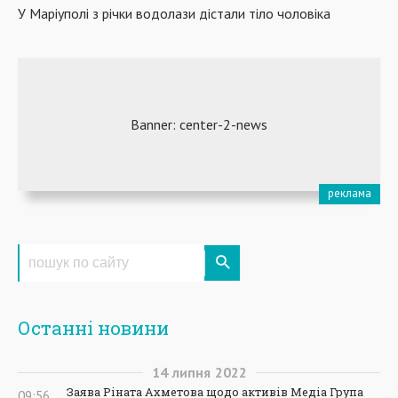
У Маріуполі з річки водолази дістали тіло чоловіка
Останні новини
14
липня
2022
Заява Ріната Ахметова щодо активів Медіа Група
09:56