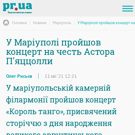
Головна
Новини
Маріуполь
У Маріуполі пройшов концерт на
У Маріуполі пройшов
концерт на честь Астора
П'яццолли
Олег Рисьєв
11
кві
'21
12:21
У маріупольській камерній
філармонії пройшов концерт
«Король танго», присвячений
сторіччю з дня народження
великого аргентинського