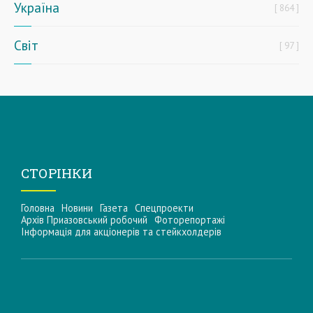
Україна
864
Світ
97
СТОРІНКИ
Головна
Новини
Газета
Спецпроекти
Архів Приазовський робочий
Фоторепортажі
Інформацiя для акцiонерiв та стейкхолдерiв