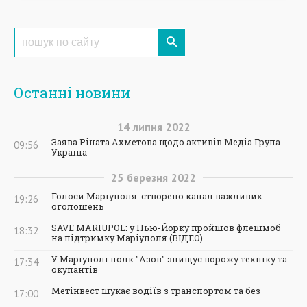
Останні новини
14
липня
2022
Заява Ріната Ахметова щодо активів Медіа Група
09:56
Україна
25
березня
2022
Голоси Маріуполя: створено канал важливих
19:26
оголошень
SAVE MARIUPOL: у Нью-Йорку пройшов флешмоб
18:32
на підтримку Маріуполя (ВІДЕО)
У Маріуполі полк "Азов" знищує ворожу техніку та
17:34
окупантів
Метінвест шукає водіїв з транспортом та без
17:00