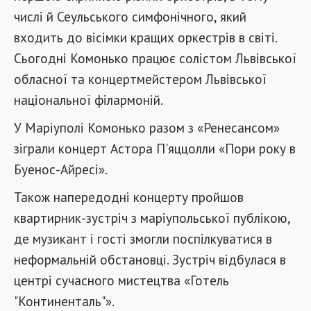
числі й Сеульського симфонічного, який
входить до вісімки кращих оркестрів в світі.
Сьогодні Комонько працює солістом Львівської
обласної та концертмейстером Львівської
національної філармоній.
У Маріуполі Комонько разом з «Ренесансом»
зіграли концерт Астора П'яццолли «Пори року в
Буенос-Айресі».
Також напередодні концерту пройшов
квартирник-зустріч з маріупольської публікою,
де музикант і гості змогли поспілкуватися в
неформальній обстановці. Зустріч відбулася в
центрі сучасного мистецтва «Готель
"Континенталь"».