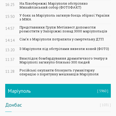
На Лівобережжі Маріуполя обстріляно
16:25
Михайлівський собор (ФОТОФАКТ)
У боях за Маріуполь загинув боєць збірної України
15:50
з ММА
Представники Групи Метінвест допомогли
14:57
розмістити у Запоріжжі понад 3000 маріупольців
Сім'я з Маріуполя потрапила у смертельну ДТП
14:14
З Маріуполя під обстрілами вивезли коней (ФОТО)
13:20
Внаслідок бомбардування драматичного театру в
11:37
Маріуполі загинуло близько 300 людей
Російські окупанти блокують гуманітарну
11:28
операцію з порятунку мешканців Маріуполя
Маріуполь
5960
Донбас
1031