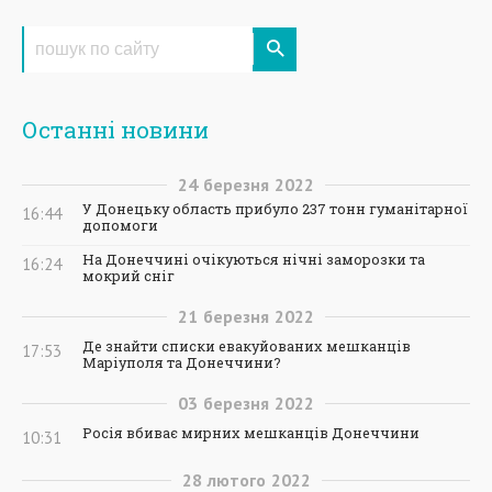
Останні новини
24
березня
2022
У Донецьку область прибуло 237 тонн гуманітарної
16:44
допомоги
На Донеччині очікуються нічні заморозки та
16:24
мокрий сніг
21
березня
2022
Де знайти списки евакуйованих мешканців
17:53
Маріуполя та Донеччини?
03
березня
2022
Росія вбиває мирних мешканців Донеччини
10:31
28
лютого
2022