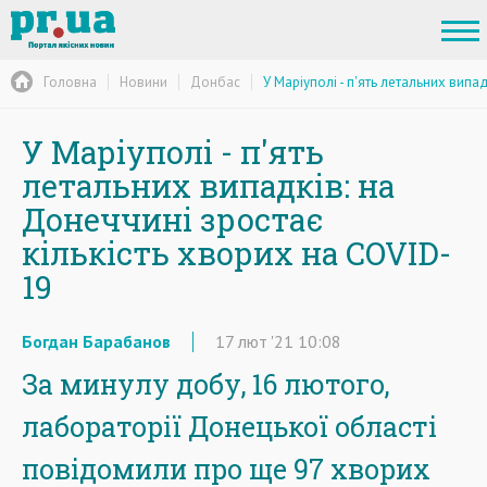
Головна
Новини
Донбас
У Маріуполі - п'ять летальних випа
У Маріуполі - п'ять
летальних випадків: на
Донеччині зростає
кількість хворих на COVID-
19
Богдан Барабанов
17
лют
'21
10:08
За минулу добу, 16 лютого,
лабораторії Донецької області
повідомили про ще 97 хворих