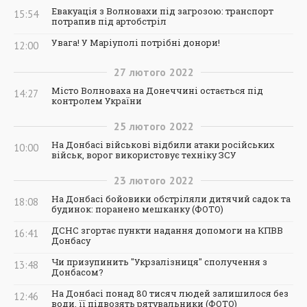
Евакуація з Волновахи під загрозою: транспорт
15:54
потрапив під артобстріл
Увага! У Маріуполі потрібні донори!
12:00
27
лютого
2022
Місто Волноваха на Донеччині остається під
14:27
контролем України
25
лютого
2022
На Донбасі військові відбили атаки російських
10:00
військ, ворог використовує техніку ЗСУ
23
лютого
2022
На Донбасі бойовики обстріляли дитячий садок та
18:08
будинок: поранено мешканку (ФОТО)
ДСНС згортає пункти надання допомоги на КПВВ
16:41
Донбасу
Чи призупинить "Укрзалізниця" сполучення з
13:48
Донбасом?
На Донбасі понад 80 тисяч людей залишилося без
12:46
води, її підвозять рятувальники (ФОТО)