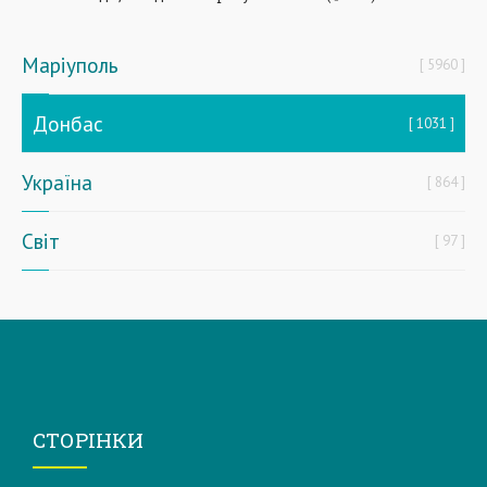
Маріуполь
5960
Донбас
1031
Україна
864
Світ
97
СТОРІНКИ