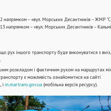
 напрямком – «вул. Морських Десантників – ЖМР "С
3 напрямком – «вул. Морських Десантників – Кальм
 що рух іншого транспорту буде виконуватися з виї
.
дним розкладом і фактичним рухом на маршрутах мі
ранспорту є можливість ознайомитися на сайті
a
, і
m.martrans.gov.ua
(мобільна версія ресурсу).