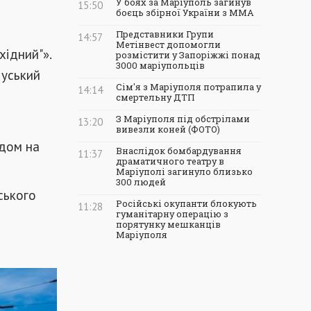
У боях за Маріуполь загинув
15:50
боєць збірної України з ММА
Представники Групи
14:57
Метінвест допомогли
хідний"».
розмістити у Запоріжжі понад
3000 маріупольців
іуський
Сім'я з Маріуполя потрапила у
14:14
смертельну ДТП
З Маріуполя під обстрілами
13:20
вивезли коней (ФОТО)
здом на
Внаслідок бомбардування
11:37
драматичного театру в
Маріуполі загинуло близько
300 людей
ського
Російські окупанти блокують
11:28
гуманітарну операцію з
порятунку мешканців
Маріуполя