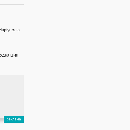
Маріуполю
одня ціни