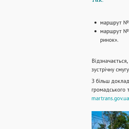
маршрут №2
маршрут №1
ринок
.
»
Відзначається,
зустрічну смугу
З більш докла
громадського т
martrans.gov.u