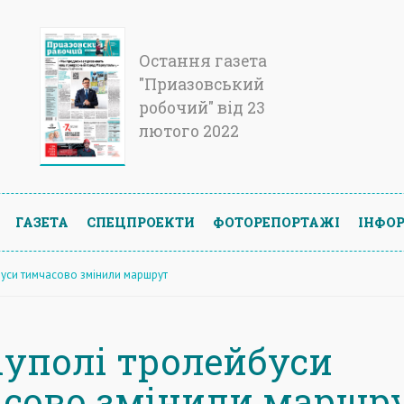
Остання газета
"Приазовський
робочий" від 23
лютого 2022
ГАЗЕТА
СПЕЦПРОЕКТИ
ФОТОРЕПОРТАЖІ
ІНФОР
буси тимчасово змінили маршрут
іуполі тролейбуси
сово змінили маршр