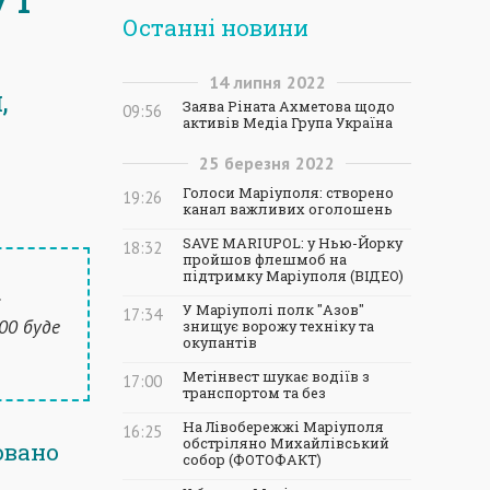
Останні новини
14
липня
2022
,
Заява Ріната Ахметова щодо
09:56
активів Медіа Група Україна
25
березня
2022
Голоси Маріуполя: створено
19:26
канал важливих оголошень
SAVE MARIUPOL: у Нью-Йорку
18:32
пройшов флешмоб на
підтримку Маріуполя (ВІДЕО)
.
У Маріуполі полк "Азов"
17:34
:00 буде
знищує ворожу техніку та
окупантів
Метінвест шукає водіїв з
17:00
транспортом та без
На Лівобережжі Маріуполя
16:25
обстріляно Михайлівський
овано
собор (ФОТОФАКТ)