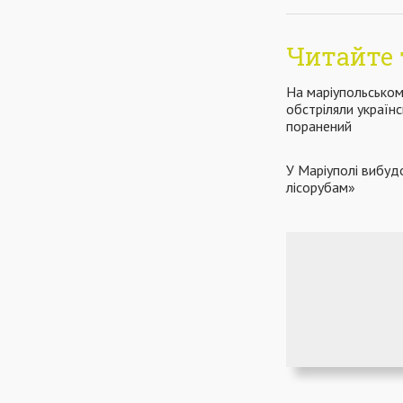
Читайте 
На маріупольськом
обстріляли українс
поранений
У Маріуполі вибуд
лісорубам»