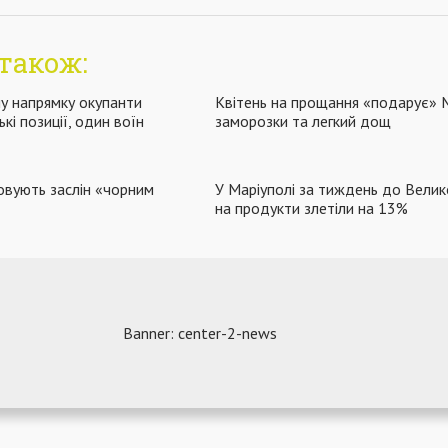
також:
у напрямку окупанти
Квітень на прощання «подарує» 
ькі позиції, один воїн
заморозки та легкий дощ
овують заслін «чорним
У Маріуполі за тиждень до Велик
на продукти злетіли на 13%