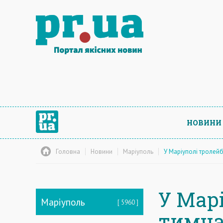
НОВИНИ
Головна
Новини
Маріуполь
У Маріуполі тролей
У Мар
Маріуполь
5960
тимча