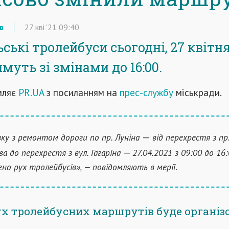
в
27
кві
'21
09:40
ькі тролейбуси сьогодні, 27 квітня
муть зі змінами до 16:00.
мляє
PR.UA
з посиланням на
прес-службу
міськради.
—
язку з ремонтом дороги по пр. Луніна
від перехрестя з пр
—
ва до перехрестя з вул. Гагаріна
27.04.2021 з 09:00 до 16
но рух тролейбусів», — повідомляють в мерії.
ух тролейбусних маршрутів буде організ