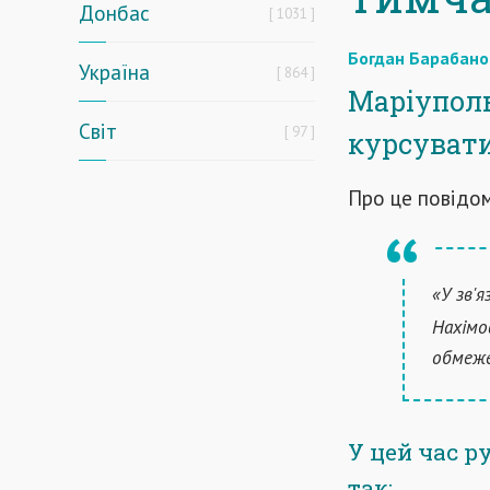
Донбас
1031
Богдан Барабано
Україна
864
Маріупольс
Світ
97
курсувати
Про це повідо
«У зв'
Нахімо
обмеже
У цей час р
так: