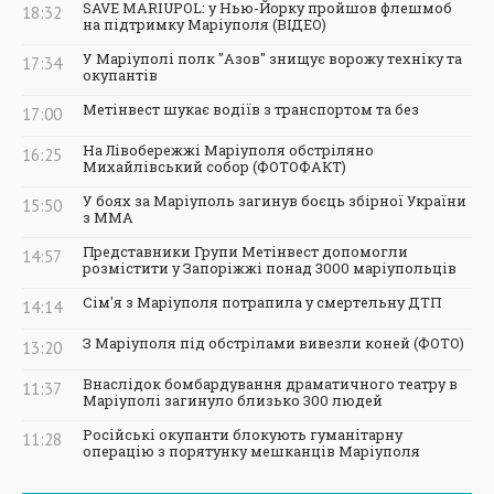
SAVE MARIUPOL: у Нью-Йорку пройшов флешмоб
18:32
на підтримку Маріуполя (ВІДЕО)
У Маріуполі полк "Азов" знищує ворожу техніку та
17:34
окупантів
Метінвест шукає водіїв з транспортом та без
17:00
На Лівобережжі Маріуполя обстріляно
16:25
Михайлівський собор (ФОТОФАКТ)
У боях за Маріуполь загинув боєць збірної України
15:50
з ММА
Представники Групи Метінвест допомогли
14:57
розмістити у Запоріжжі понад 3000 маріупольців
Сім'я з Маріуполя потрапила у смертельну ДТП
14:14
З Маріуполя під обстрілами вивезли коней (ФОТО)
13:20
Внаслідок бомбардування драматичного театру в
11:37
Маріуполі загинуло близько 300 людей
Російські окупанти блокують гуманітарну
11:28
операцію з порятунку мешканців Маріуполя