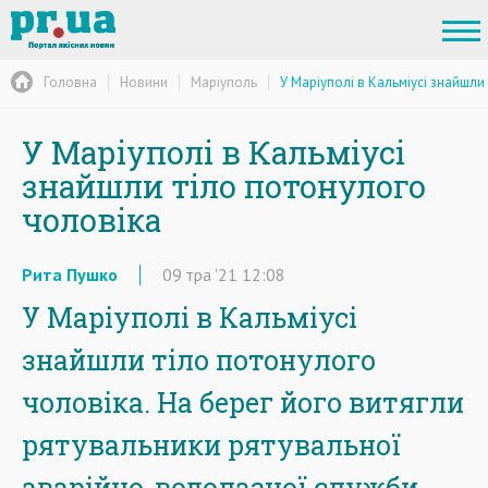
Головна
Новини
Маріуполь
У Маріуполі в Кальміусі знайшли
У Маріуполі в Кальміусі
знайшли тіло потонулого
чоловіка
Рита Пушко
09
тра
'21
12:08
У Маріуполі в Кальміусі
знайшли тіло потонулого
чоловіка. На берег його витягли
рятувальники рятувальної
аварійно-водолазної служби