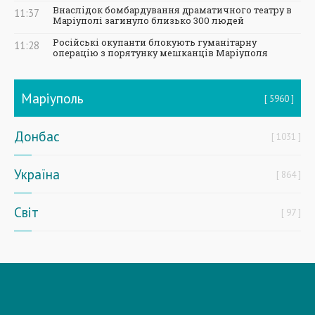
Внаслідок бомбардування драматичного театру в
11:37
Маріуполі загинуло близько 300 людей
Російські окупанти блокують гуманітарну
11:28
операцію з порятунку мешканців Маріуполя
Маріуполь
5960
Донбас
1031
Україна
864
Світ
97