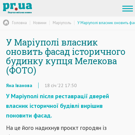
Головна
Новини
Маріуполь
У Маріуполі власник оновить ф
У Маріуполі власник
оновить фасад історичного
будинку купця Мелекова
(ФОТО)
Яна Іванова
18
січ
'22
17:50
У Маріуполі після реставрації дверей
власник історичної будівлі вирішив
поновити фасад.
На це його надихнув проєкт городян із