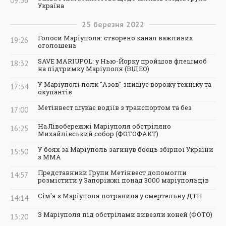
09:56
Україна
25
березня
2022
Голоси Маріуполя: створено канал важливих
19:26
оголошень
SAVE MARIUPOL: у Нью-Йорку пройшов флешмоб
18:32
на підтримку Маріуполя (ВІДЕО)
У Маріуполі полк "Азов" знищує ворожу техніку та
17:34
окупантів
Метінвест шукає водіїв з транспортом та без
17:00
На Лівобережжі Маріуполя обстріляно
16:25
Михайлівський собор (ФОТОФАКТ)
У боях за Маріуполь загинув боєць збірної України
15:50
з ММА
Представники Групи Метінвест допомогли
14:57
розмістити у Запоріжжі понад 3000 маріупольців
Сім'я з Маріуполя потрапила у смертельну ДТП
14:14
З Маріуполя під обстрілами вивезли коней (ФОТО)
13:20