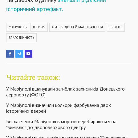
історичний артефакт.
МАРІУПОЛЬ
ІСТОРІЯ
ЖИТТЯ ДВЕРЕЙ МАЄ ЗНАЧЕННЯ
ПРОЄКТ
БЛАГОДІЙНІСТЬ
Читайте також:
У Маріуполі вшанували загиблих захисників Донецького
аеропорту (ФОТО)
У Маріуполі визначили кольори фарбування двох
історичних дверей
Безхатченки Маріуполя в морози перебираються на
"зимівлю" до двоповерхового центру
У Маріуполі мають намір врятувати мозаїку "Підкорювачі