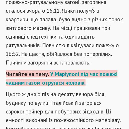
пожежно-рятувальному загоні, загоряння
сталося вчора о 16:11. Язики полум'я з
квартири, що палала, було видно з різних точок
житлового масиву. На місці працювали три
одиниці спецтехніки та одинадцять
рятувальників. Повністю ліквідували пожежу о
16:52. На щастя, обійшлося без потерпілих.
Причини загоряння встановлюють.
Читайте на тему.
У Маріуполі під час пожежі
чадним газом отруївся чоловік.
Цього ж дня о пів на десяту вечора біля
будинку по вулиці Італійській загорівся
євроконтейнер для побутових відходів. Ці
ємності виконані із пожежостійкого матеріалу.
Контейнер погасили, але вогнем він був сильно