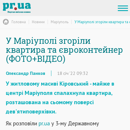
Головна
Новини
Маріуполь
У Маріуполі згоріли квартира т
У Маріуполі згоріли
квартира та євроконтейнер
(ФОТО+ВІДЕО)
Олександр Панков
18
січ
'22
09:32
У житловому масиві Кіровський - майже в
центрі Маріуполя спалахнула квартира,
розташована на сьомому поверсі
дев'ятиповерхівки.
Як розповіли
pr.ua
у 3-му Державному