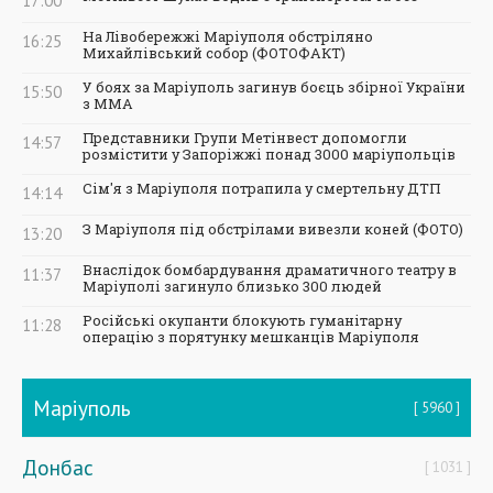
17:00
На Лівобережжі Маріуполя обстріляно
16:25
Михайлівський собор (ФОТОФАКТ)
У боях за Маріуполь загинув боєць збірної України
15:50
з ММА
Представники Групи Метінвест допомогли
14:57
розмістити у Запоріжжі понад 3000 маріупольців
Сім'я з Маріуполя потрапила у смертельну ДТП
14:14
З Маріуполя під обстрілами вивезли коней (ФОТО)
13:20
Внаслідок бомбардування драматичного театру в
11:37
Маріуполі загинуло близько 300 людей
Російські окупанти блокують гуманітарну
11:28
операцію з порятунку мешканців Маріуполя
Маріуполь
5960
Донбас
1031