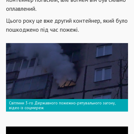
оплавлений.
Цього року це вже другий контейнер, який було
пошкоджено під час пожежі.
Світлини 3-го Державного пожежно-рятувального загону,
відео із соцмереж