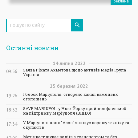
Останні новини
14
липня
2022
Заява Ріната Ахметова щодо активів Медіа Група
09:56
Україна
25
березня
2022
Голоси Маріуполя: створено канал важливих
19:26
оголошень
SAVE MARIUPOL: у Нью-Йорку пройшов флешмоб
18:32
на підтримку Маріуполя (ВІДЕО)
У Маріуполі полк "Азов" знищує ворожу техніку та
17:34
окупантів
Метінвест шукає водіїв з транспортом та без