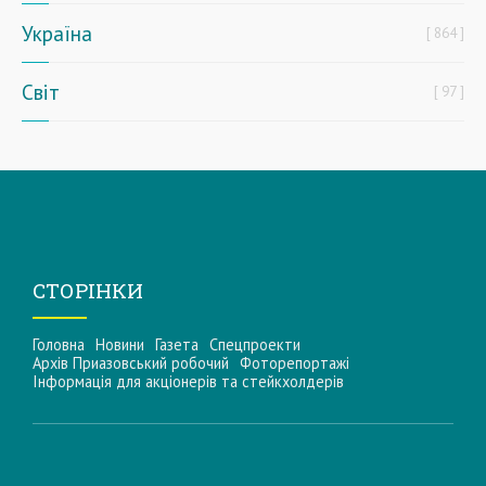
Україна
864
Світ
97
СТОРІНКИ
Головна
Новини
Газета
Спецпроекти
Архів Приазовський робочий
Фоторепортажі
Інформацiя для акцiонерiв та стейкхолдерiв