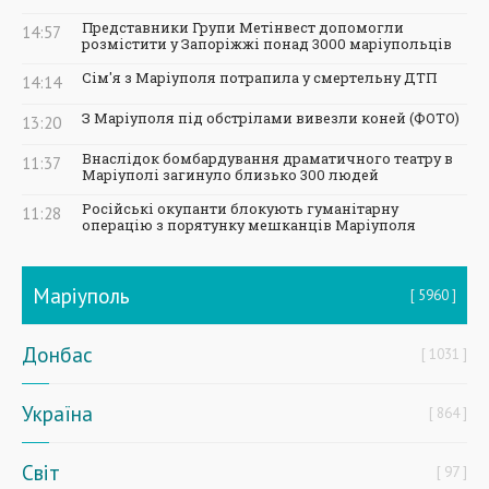
Представники Групи Метінвест допомогли
14:57
розмістити у Запоріжжі понад 3000 маріупольців
Сім'я з Маріуполя потрапила у смертельну ДТП
14:14
З Маріуполя під обстрілами вивезли коней (ФОТО)
13:20
Внаслідок бомбардування драматичного театру в
11:37
Маріуполі загинуло близько 300 людей
Російські окупанти блокують гуманітарну
11:28
операцію з порятунку мешканців Маріуполя
Маріуполь
5960
Донбас
1031
Україна
864
Світ
97