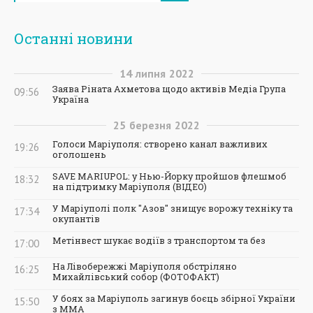
Останні новини
14
липня
2022
Заява Ріната Ахметова щодо активів Медіа Група
09:56
Україна
25
березня
2022
Голоси Маріуполя: створено канал важливих
19:26
оголошень
SAVE MARIUPOL: у Нью-Йорку пройшов флешмоб
18:32
на підтримку Маріуполя (ВІДЕО)
У Маріуполі полк "Азов" знищує ворожу техніку та
17:34
окупантів
Метінвест шукає водіїв з транспортом та без
17:00
На Лівобережжі Маріуполя обстріляно
16:25
Михайлівський собор (ФОТОФАКТ)
У боях за Маріуполь загинув боєць збірної України
15:50
з ММА