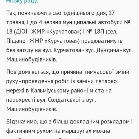
міську раду
.
Так, починаючи з сьогоднішнього дня, 17
травня, і до 4 червня муніципальні автобуси №
18 (ДЮЇ - ЖМР «Курчатова») і № 18П (сел.
Піщане - ЖМР «Курчатова») працюватимуть
без заїзду на вул. Курчатова - вул. Дундича - вул.
Машинобудівників.
Повідомляється, що причина тимчасової зміни
руху - проведення робіт із заміни теплової
мережі в Кальміуському районі міста на
перехресті вул. Солдатської з вул.
Машинобудівників.
Відзначимо, що з більш докладним розкладом і
фактичним рухом на маршрутах можна