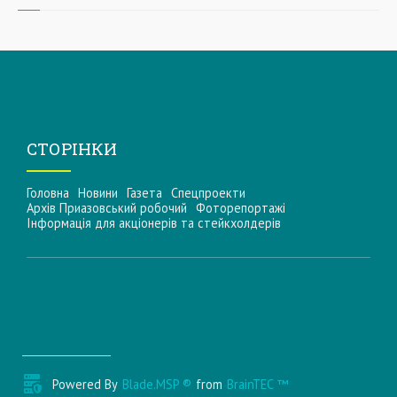
СТОРІНКИ
Головна
Новини
Газета
Спецпроекти
Архів Приазовський робочий
Фоторепортажі
Інформацiя для акцiонерiв та стейкхолдерiв
Powered By
Blade.MSP ®
from
BrainTEC ™