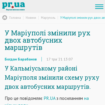
Головна
Новини
Маріуполь
У Маріуполі змінили рух двох а
У Маріуполі змінили рух
двох автобусних
маршрутів
Богдан Барабанов
17
тра
'21
13:07
У Кальміуському районі
Маріуполя змінили схему руху
двох автобусних маршрутів.
Про це повідомляє
PR.UA
з посиланням
на