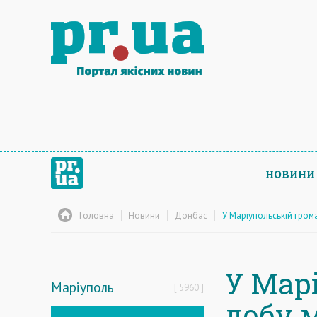
НОВИНИ
Головна
Новини
Донбас
У Маріупольській гром
У Мар
Маріуполь
5960
добу 