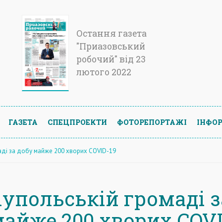
Остання газета
"Приазовський
робочий" від 23
лютого 2022
ГАЗЕТА
СПЕЦПРОЕКТИ
ФОТОРЕПОРТАЖІ
ІНФОР
аді за добу майже 200 хворих COVID-19
іупольській громаді з
майже 200 хворих COV