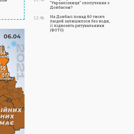
"Укрзалізниця" сполучення з
Донбасом?
На Донбасі понад 80 тисяч
12:46
людей залишилося без води,
її підвозять рятувальники
(ФОТО)