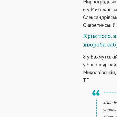
Мирноградській
6 у Миколаївськ
Олександрівськ
Очеретинській 
Крім того, 
хвороба заб
8 у Бахмутській
у Часовоярскій,
Миколаївській,
ТГ.
«Панде
уповіл
карант