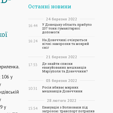
Останні новини
24
березня
2022
У Донецьку область прибуло
16:44
237 тонн гуманітарної
допомоги
кої
На Донеччині очікуються
16:24
нічні заморозки та мокрий
сніг
21
березня
2022
Де знайти списки
17:53
риленка.
евакуйованих мешканців
Маріуполя та Донеччини?
 106 у
03
березня
2022
у
Росія вбиває мирних
10:31
идівській
мешканців Донеччини
у
28
лютого
2022
9 у
Евакуація з Волновахи під
15:54
загрозою: транспорт потрапив