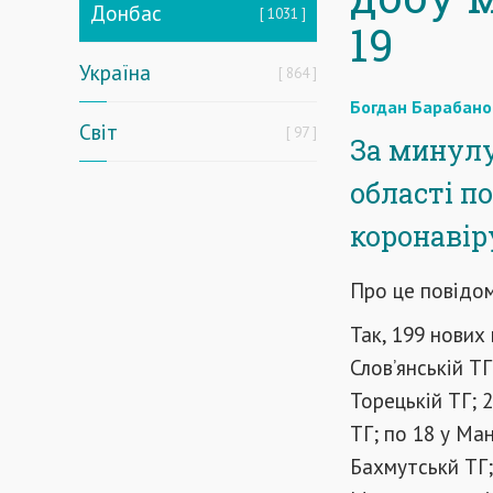
Донбас
1031
19
Україна
864
Богдан Барабано
Світ
97
За минулу 
області п
коронавіру
Про це повідо
Так, 199 нових
Слов’янській ТГ
Торецькій ТГ; 2
ТГ; по 18 у Ман
Бахмутськй ТГ;