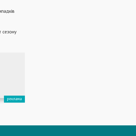
ипадків
т сезону