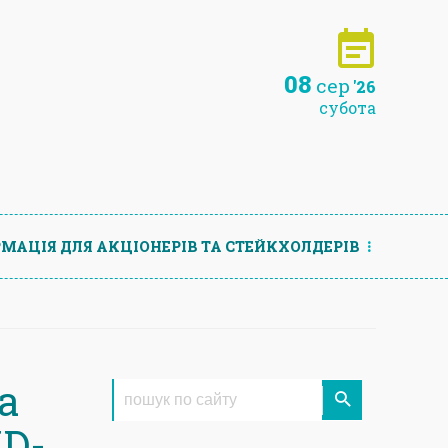
08
сер
'26
субота
МАЦIЯ ДЛЯ АКЦIОНЕРIВ ТА СТЕЙКХОЛДЕРIВ
а
ID-