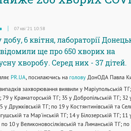
в
07
кві
'21
10:58
добу, 6 квітня, лабораторії Донець
овідомили ще про 650 хворих на
сну хворобу. Серед них - 37 дітей.
мляє
PR.UA
, посилаючись на
голову
ДонОДА Павла Ки
 випадків захворювання виявили у Маріупольській ТГ;
; 79 у Краматорській ТГ; 35 у Добропільській ТГ; 32 
5 у Дружківській ТГ; по 19 у Костянтинівській та Сел
гушській та Мар’їнській ТГ; 14 у Білозерській ТГ; 11 
 по 10 у Великоновосілківській та Лиманській ТГ; по 