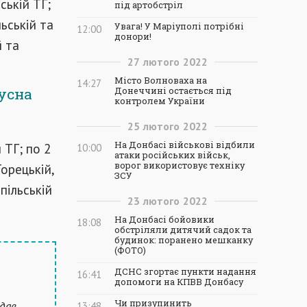
ській ТГ;
під артобстріл
льській та
Увага! У Маріуполі потрібні
12:00
донори!
й та
27
лютого
2022
Місто Волноваха на
14:27
русна
Донеччині остається під
контролем України
25
лютого
2022
На Донбасі військові відбили
 ТГ; по 2
10:00
атаки російських військ,
ворог використовує техніку
Торецькій,
ЗСУ
пільській
23
лютого
2022
На Донбасі бойовики
18:08
обстріляли дитячий садок та
будинок: поранено мешканку
(ФОТО)
ДСНС згортає пункти надання
16:41
допомоги на КПВВ Донбасу
Чи призупинить
дав
13:48