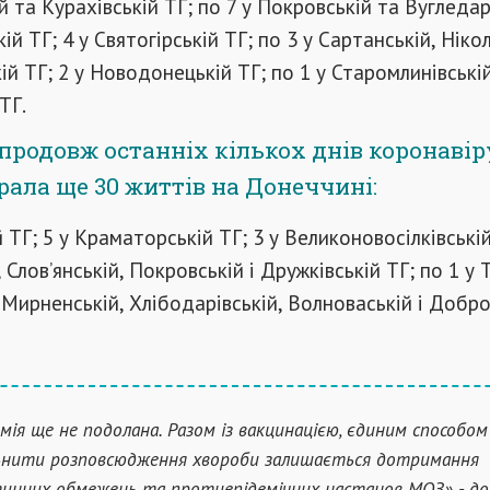
 та Курахівській ТГ; по 7 у Покровській та Вугледар
ій ТГ; 4 у Святогірській ТГ; по 3 у Сартанській, Ніко
ій ТГ; 2 у Новодонецькій ТГ; по 1 у Старомлинівські
ТГ.
впродовж останніх кількох днів коронаві
рала ще 30 життів на Донеччині:
 ТГ; 5 у Краматорській ТГ; 3 у Великоновосілківській
 Слов’янській, Покровській і Дружківській ТГ; по 1 у 
 Мирненській, Хлібодарівській, Волноваській і Добро
мія ще не подолана. Разом із вакцинацією, єдиним способом
ьнити розповсюдження хвороби залишається дотримання
инних обмежень та протиепідемічних настанов МОЗ» - до