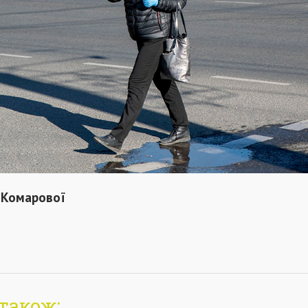
 Комарової
також: