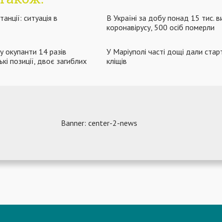
анції: ситуація в
В Україні за добу понад 15 тис. в
коронавірусу, 500 осіб померли
у окупанти 14 разів
У Маріуполі часті дощі дали стар
ькі позиції, двоє загиблих
кліщів