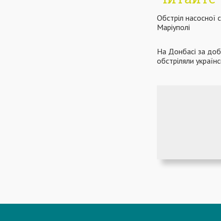
Обстріл насосної ст
Маріуполі
На Донбасі за доб
обстріляли українс