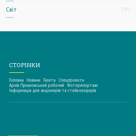
Світ
97
СТОРІНКИ
Головна
Новини
Газета
Спецпроекти
Архів Приазовський робочий
Фоторепортажі
Інформацiя для акцiонерiв та стейкхолдерiв