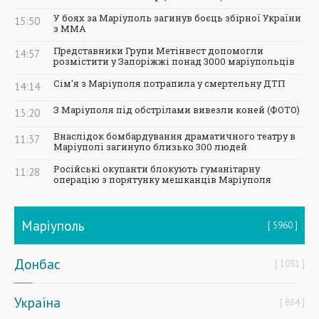
У боях за Маріуполь загинув боєць збірної України
15:50
з ММА
Представники Групи Метінвест допомогли
14:57
розмістити у Запоріжжі понад 3000 маріупольців
Сім'я з Маріуполя потрапила у смертельну ДТП
14:14
З Маріуполя під обстрілами вивезли коней (ФОТО)
13:20
Внаслідок бомбардування драматичного театру в
11:37
Маріуполі загинуло близько 300 людей
Російські окупанти блокують гуманітарну
11:28
операцію з порятунку мешканців Маріуполя
Маріуполь
5960
Донбас
1031
Україна
864