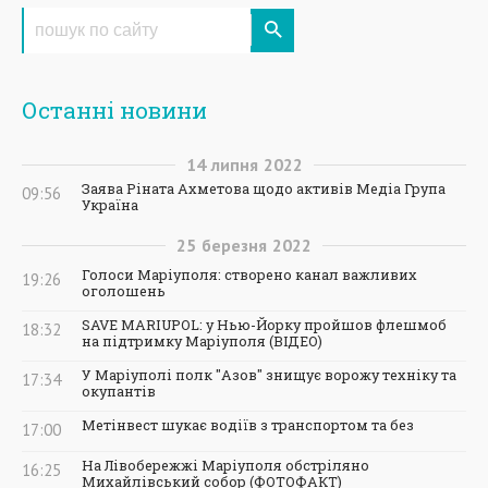
Останні новини
14
липня
2022
Заява Ріната Ахметова щодо активів Медіа Група
09:56
Україна
25
березня
2022
Голоси Маріуполя: створено канал важливих
19:26
оголошень
SAVE MARIUPOL: у Нью-Йорку пройшов флешмоб
18:32
на підтримку Маріуполя (ВІДЕО)
У Маріуполі полк "Азов" знищує ворожу техніку та
17:34
окупантів
Метінвест шукає водіїв з транспортом та без
17:00
На Лівобережжі Маріуполя обстріляно
16:25
Михайлівський собор (ФОТОФАКТ)