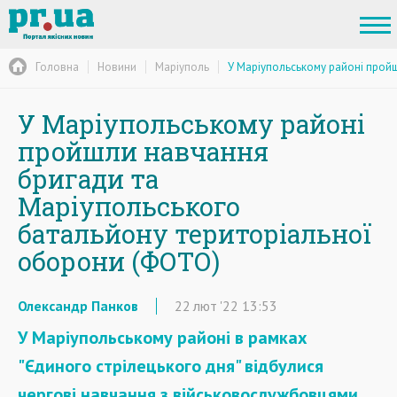
Головна
Новини
Маріуполь
У Маріупольському районі прой
У Маріупольському районі
пройшли навчання
бригади та
Маріупольського
батальйону територіальної
оборони (ФОТО)
Олександр Панков
22
лют
'22
13:53
У Маріупольському районі в рамках
"Єдиного стрілецького дня" відбулися
чергові навчання з військовослужбовцями