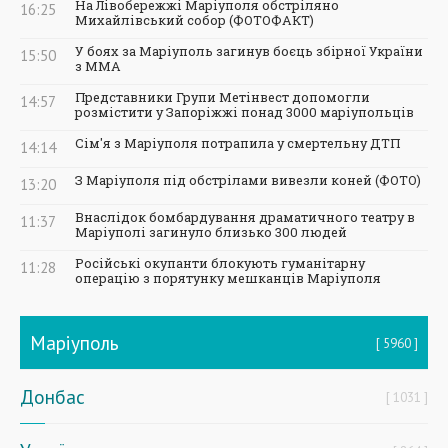
На Лівобережжі Маріуполя обстріляно
16:25
Михайлівський собор (ФОТОФАКТ)
У боях за Маріуполь загинув боєць збірної України
15:50
з ММА
Представники Групи Метінвест допомогли
14:57
розмістити у Запоріжжі понад 3000 маріупольців
Сім'я з Маріуполя потрапила у смертельну ДТП
14:14
З Маріуполя під обстрілами вивезли коней (ФОТО)
13:20
Внаслідок бомбардування драматичного театру в
11:37
Маріуполі загинуло близько 300 людей
Російські окупанти блокують гуманітарну
11:28
операцію з порятунку мешканців Маріуполя
Маріуполь
5960
Донбас
1031