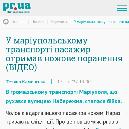
Головна
Новини
Маріуполь
У маріупольському транспорті 
У маріупольському
транспорті пасажир
отримав ножове поранення
(ВІДЕО)
Тетяна Каменська
17
лют
'22
13:00
В громадському транспорті Маріуполя, що
рухався вулицею Набережна, сталася бійка.
Чоловік вдарив іншого пасажира ножем. Наразі
тривають слідчі дії. Про це повідомляє pr.ua з