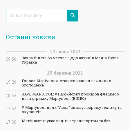
Останні новини
14
липня
2022
Заява Ріната Ахметова щодо активів Медіа Група
09:56
Україна
25
березня
2022
Голоси Маріуполя: створено канал важливих
19:26
оголошень
SAVE MARIUPOL: у Нью-Йорку пройшов флешмоб
18:32
на підтримку Маріуполя (ВІДЕО)
У Маріуполі полк "Азов" знищує ворожу техніку та
17:34
окупантів
Метінвест шукає водіїв з транспортом та без
17:00