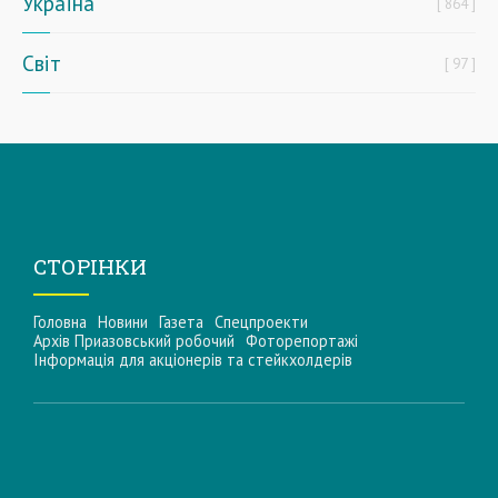
Україна
864
Світ
97
СТОРІНКИ
Головна
Новини
Газета
Спецпроекти
Архів Приазовський робочий
Фоторепортажі
Інформацiя для акцiонерiв та стейкхолдерiв