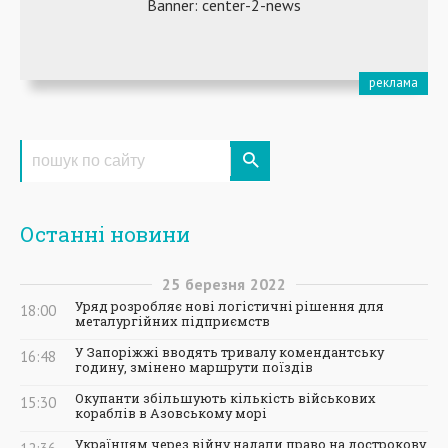
Останні новини
25
березня
2022
Уряд розробляє нові логістичні рішення для
18:00
металургійних підприємств
У Запоріжжі вводять тривалу комендантську
16:48
годину, змінено маршрути поїздів
Окупанти збільшують кількість військових
15:30
кораблів в Азовському морі
Українцям через війну надали право на дострокову