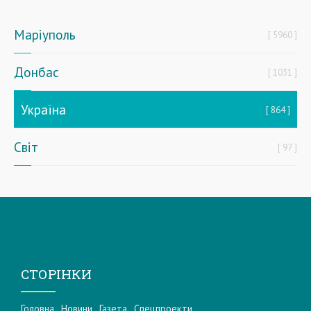
Маріуполь
5960
Донбас
1031
Україна
864
Світ
97
СТОРІНКИ
Головна
Новини
Газета
Спецпроекти