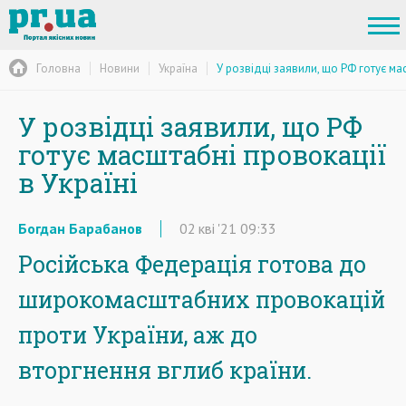
Головна
Новини
Україна
У розвідці заявили, що РФ готує мас
У розвідці заявили, що РФ
готує масштабні провокації
в Україні
Богдан Барабанов
02
кві
'21
09:33
Російська Федерація готова до
широкомасштабних провокацій
проти України, аж до
вторгнення вглиб країни.