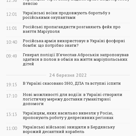
12:36
пенсію
Українські воїни продовжують боротьбу з
12:01
російськими окупантами
Російські пропагандисти розганяють фейк про
11:01
взяття Маріуполя
Російська армія використовує в Україні фосфорні
10:40
бомби: що потрібно знати?
Генерал поліції В'ячеслав Аброськін запропонував
09:49
здатися в полон в обмін на життя маріупольських
дітей
24
березня
2022
В Україні скасовано ЗНО, ДПА та вступні іспити
19:15
Нові можливості для водіїв: в Україні створили
17:10
логістичну мережу доставки гуманітарної
допомоги
Українцям, яких насильно вивезли у Росію,
13:13
пропонують роботу у депресивних регіонах
Українські військові знищили в Бердянську
11:00
ворожий десантний корабель