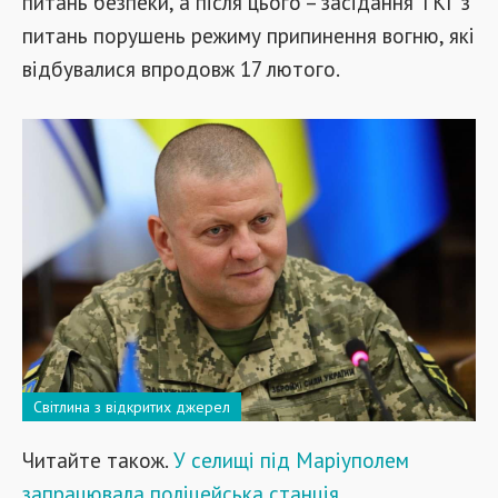
питань безпеки, а після цього – засідання ТКГ з
питань порушень режиму припинення вогню, які
відбувалися впродовж 17 лютого.
Світлина з відкритих джерел
Читайте також.
У селищі під Маріуполем
запрацювала поліцейська станція.