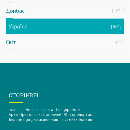
Донбас
1031
Україна
864
Світ
97
СТОРІНКИ
Головна
Новини
Газета
Спецпроекти
Архів Приазовський робочий
Фоторепортажі
Інформацiя для акцiонерiв та стейкхолдерiв