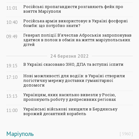
Російські пропагандисти розганяють фейк про
11:01
взяття Маріуполя
Російська армія використовує в Україні фосфорні
10:40
бомби: що потрібно знати?
Генерал поліції В'ячеслав Аброськін запропонував
09:49
здатися в полон в обмін на життя маріупольських
дітей
24
березня
2022
В Україні скасовано ЗНО, ДПА та вступні іспити
19:15
Нові можливості для водіїв: в Україні створили
17:10
логістичну мережу доставки гуманітарної
допомоги
Українцям, яких насильно вивезли у Росію,
13:13
пропонують роботу у депресивних регіонах
Українські військові знищили в Бердянську
11:00
ворожий десантний корабель
Маріуполь
5960