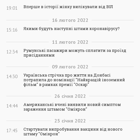
Вперше в історії жінку вилікували від ВІЛ
19:01
16
лютого
2022
Якими будуть наступні штами коронавірусу?
15:16
11
лютого
2022
Румунські пасажири можуть сплатити за проїзд
12:34
присіданнями
09
лютого
2022
Українська стрічка про життя на Донбасі
14:30
потрапила до номінації "Найкращій іноземний
фільм" в рамках премії "Оскар"
26
січня
2022
Американські вчені виявили новий симптом
14:44
зараження штамом "Омікрон"
25
січня
2022
Стартували випробування вакцини від нового
17:45
штаму "Омікрон"