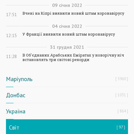
09
січня
2022
Вчені на Кіпрі виявили новий штам коронавірусу
17:51
04
січня
2022
У Франції виявили новий штам коронавірусу
12:15
31
грудня
2021
В Об'єднаних Арабських Еміратах у новорічну ніч
11:28
встановлять три світові рекорди
Маріуполь
5960
Донбас
1031
Україна
864
Світ
97