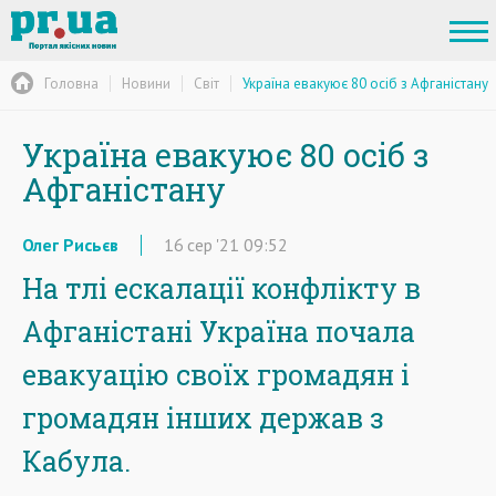
Головна
Новини
Світ
Україна евакуює 80 осіб з Афганістану
Україна евакуює 80 осіб з
Афганістану
Олег Рисьєв
16
сер
'21
09:52
На тлі ескалації конфлікту в
Афганістані Україна почала
евакуацію своїх громадян і
громадян інших держав з
Кабула.