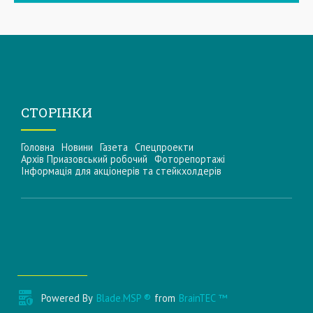
СТОРІНКИ
Головна
Новини
Газета
Спецпроекти
Архів Приазовський робочий
Фоторепортажі
Інформацiя для акцiонерiв та стейкхолдерiв
Powered By
Blade.MSP ®
from
BrainTEC ™