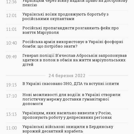
Українцям через війну надали право на дострокову
12:36
пенсію
Українські воїни продовжують боротьбу з
12:01
російськими окупантами
Російські пропагандисти розганяють фейк про
11:01
взяття Маріуполя
Російська армія використовує в Україні фосфорні
10:40
бомби: що потрібно знати?
Генерал поліції В'ячеслав Аброськін запропонував
09:49
здатися в полон в обмін на життя маріупольських
дітей
24
березня
2022
В Україні скасовано ЗНО, ДПА та вступні іспити
19:15
Нові можливості для водіїв: в Україні створили
17:10
логістичну мережу доставки гуманітарної
допомоги
Українцям, яких насильно вивезли у Росію,
13:13
пропонують роботу у депресивних регіонах
Українські військові знищили в Бердянську
11:00
ворожий десантний корабель