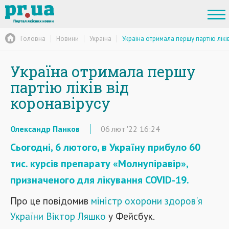
Головна
Новини
Україна
Україна отримала першу партію лікі
Україна отримала першу
партію ліків від
коронавірусу
Олександр Панков
06
лют
'22
16:24
Сьогодні, 6 лютого, в Україну прибуло 60
тис. курсів препарату «Молнупіравір»,
призначеного для лікування COVID-19.
Про це повідомив
міністр охорони здоров'я
України Віктор Ляшко
у Фейсбук.