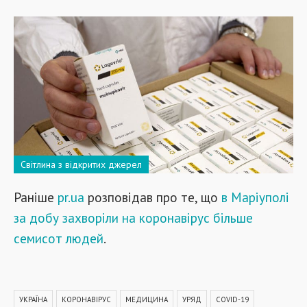
Світлина з відкритих джерел
Раніше
pr.ua
розповідав про те, що
в Маріуполі
за добу захворіли на коронавірус більше
семисот людей
.
УКРАЇНА
КОРОНАВІРУС
МЕДИЦИНА
УРЯД
COVID-19