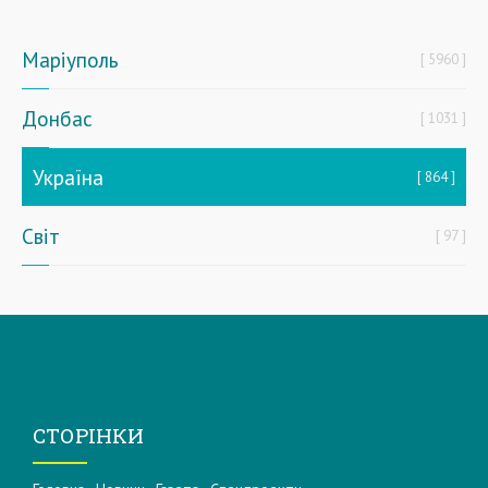
Маріуполь
5960
Донбас
1031
Україна
864
Світ
97
СТОРІНКИ