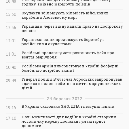
16:48
годину, змінено маршрути поїздів
Окупанти збільшують кількість військових
15:30
кораблів в Азовському морі
Українцям через війну надали право на дострокову
12:36
пенсію
Українські воїни продовжують боротьбу з
12:01
російськими окупантами
Російські пропагандисти розганяють фейк про
11:01
взяття Маріуполя
Російська армія використовує в Україні фосфорні
10:40
бомби: що потрібно знати?
Генерал поліції В'ячеслав Аброськін запропонував
09:49
здатися в полон в обмін на життя маріупольських
дітей
24
березня
2022
В Україні скасовано ЗНО, ДПА та вступні іспити
19:15
Нові можливості для водіїв: в Україні створили
17:10
логістичну мережу доставки гуманітарної
допомоги