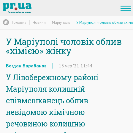
Головна
Новини
Маріуполь
У Маріуполі чоловік облив «хімі
У Маріуполі чоловік облив
«хімією» жінку
Богдан Барабанов
15
чер
'21
11:44
У Лівобережному районі
Маріуполя колишній
співмешканець облив
невідомою хімічною
речовиною колишню