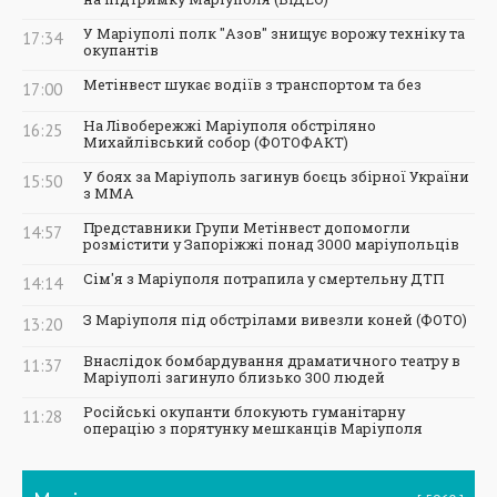
У Маріуполі полк "Азов" знищує ворожу техніку та
17:34
окупантів
Метінвест шукає водіїв з транспортом та без
17:00
На Лівобережжі Маріуполя обстріляно
16:25
Михайлівський собор (ФОТОФАКТ)
У боях за Маріуполь загинув боєць збірної України
15:50
з ММА
Представники Групи Метінвест допомогли
14:57
розмістити у Запоріжжі понад 3000 маріупольців
Сім'я з Маріуполя потрапила у смертельну ДТП
14:14
З Маріуполя під обстрілами вивезли коней (ФОТО)
13:20
Внаслідок бомбардування драматичного театру в
11:37
Маріуполі загинуло близько 300 людей
Російські окупанти блокують гуманітарну
11:28
операцію з порятунку мешканців Маріуполя