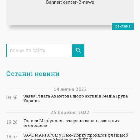
Останні новини
14
липня
2022
Заява Ріната Ахметова щодо активів Медіа Група
09:56
Україна
25
березня
2022
Голоси Маріуполя: створено канал важливих
19:26
оголошень
SAVE MARIUPOL: у Нью-Йорку пройшов флешмоб
18:32
на підтримку Маріуполя (ВІДЕО)