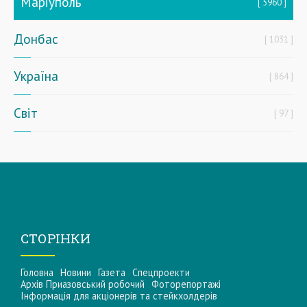
Маріуполь
5960
Донбас
1031
Україна
864
Світ
97
СТОРІНКИ
Головна
Новини
Газета
Спецпроекти
Архів Приазовський робочий
Фоторепортажі
Інформацiя для акцiонерiв та стейкхолдерiв