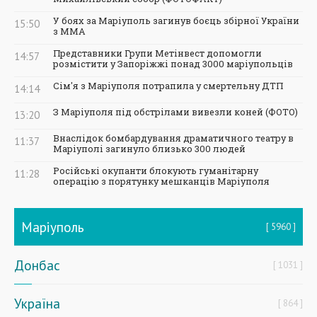
У боях за Маріуполь загинув боєць збірної України
15:50
з ММА
Представники Групи Метінвест допомогли
14:57
розмістити у Запоріжжі понад 3000 маріупольців
Сім'я з Маріуполя потрапила у смертельну ДТП
14:14
З Маріуполя під обстрілами вивезли коней (ФОТО)
13:20
Внаслідок бомбардування драматичного театру в
11:37
Маріуполі загинуло близько 300 людей
Російські окупанти блокують гуманітарну
11:28
операцію з порятунку мешканців Маріуполя
Маріуполь
5960
Донбас
1031
Україна
864