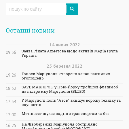
Останні новини
14
липня
2022
Заява Ріната Ахметова щодо активів Медіа Група
09:56
Україна
25
березня
2022
Голоси Маріуполя: створено канал важливих
19:26
оголошень
SAVE MARIUPOL: у Нью-Йорку пройшов флешмоб
18:32
на підтримку Маріуполя (ВІДЕО)
У Маріуполі полк "Азов" знищує ворожу техніку та
17:34
окупантів
Метінвест шукає водіїв з транспортом та без
17:00
На Лівобережжі Маріуполя обстріляно
16:25
Михайлівський собор (ФОТОФАКТ)