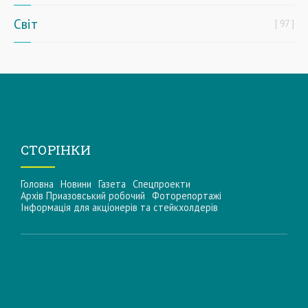
Світ
97
СТОРІНКИ
Головна
Новини
Газета
Спецпроекти
Архів Приазовський робочий
Фоторепортажі
Інформацiя для акцiонерiв та стейкхолдерiв