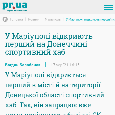
Головна
Новини
Маріуполь
У Маріуполі відкриють перший 
У Маріуполі відкриють
перший на Донеччині
спортивний хаб
Богдан Барабанов
17
чер
'21
16:13
У Маріуполі відкриється
перший в місті й на території
Донецької області спортивний
хаб. Так, він запрацює вже
цими вихідними в будівлі СК