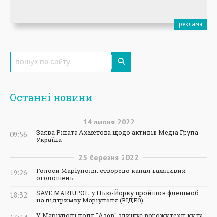
Останні новини
14
липня
2022
Заява Ріната Ахметова щодо активів Медіа Група
09:56
Україна
25
березня
2022
Голоси Маріуполя: створено канал важливих
19:26
оголошень
SAVE MARIUPOL: у Нью-Йорку пройшов флешмоб
18:32
на підтримку Маріуполя (ВІДЕО)
У Маріуполі полк "Азов" знищує ворожу техніку та