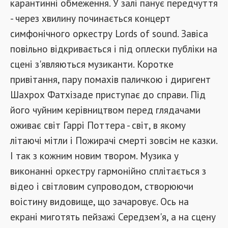
карантинні обмеження. У залі панує передчуття
- через хвилину починається концерт
симфонічного оркестру Lords of sound. Завіса
повільно відкривається і під оплески публіки на
сцені з'являються музиканти. Коротке
привітання, пару помахів паличкою і диригент
Шахрох Фатхізаде приступає до справи. Під
його чуйним керівництвом перед глядачами
оживає світ Гаррі Поттера - світ, в якому
літаючі мітли і Пожирачі смерті зовсім не казки.
І так з кожним новим твором. Музика у
виконанні оркестру гармонійно сплітається з
відео і світловим супроводом, створюючи
воістину видовище, що зачаровує. Ось на
екрані миготять пейзажі Середзем'я, а на сцену