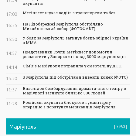
17:34
окупантів
Метінвест шукає водіїв з транспортом та без
17:00
На Лівобережжі Маріуполя обстріляно
16:25
Михайлівський собор (ФОТОФАКТ)
У боях за Маріуполь загинув боєць збірної України
15:50
з ММА
Представники Групи Метінвест допомогли
14:57
розмістити у Запоріжжі понад 3000 маріупольців
Сім'я з Маріуполя потрапила у смертельну ДТП
14:14
З Маріуполя під обстрілами вивезли коней (ФОТО)
13:20
Внаслідок бомбардування драматичного театру в
11:37
Маріуполі загинуло близько 300 людей
Російські окупанти блокують гуманітарну
11:28
операцію з порятунку мешканців Маріуполя
Маріуполь
5960