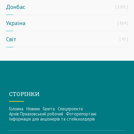
Донбас
1031
Україна
864
Світ
97
СТОРІНКИ
Головна
Новини
Газета
Спецпроекти
Архів Приазовський робочий
Фоторепортажі
Інформацiя для акцiонерiв та стейкхолдерiв