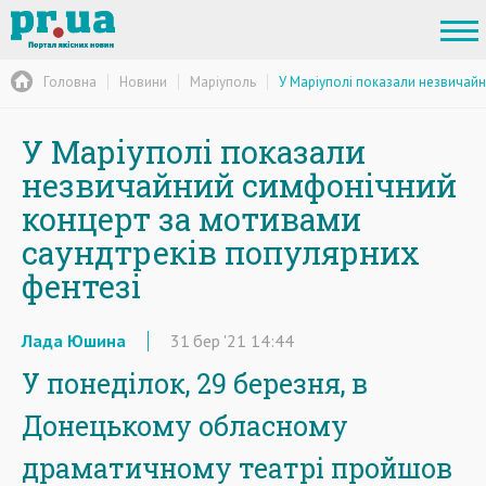
Головна
Новини
Маріуполь
У Маріуполі показали незвичайн
У Маріуполі показали
незвичайний симфонічний
концерт за мотивами
саундтреків популярних
фентезі
Лада Юшина
31
бер
'21
14:44
У понеділок, 29 березня, в
Донецькому обласному
драматичному театрі пройшов