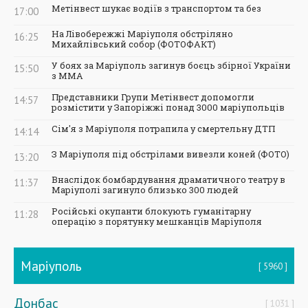
Метінвест шукає водіїв з транспортом та без
17:00
На Лівобережжі Маріуполя обстріляно
16:25
Михайлівський собор (ФОТОФАКТ)
У боях за Маріуполь загинув боєць збірної України
15:50
з ММА
Представники Групи Метінвест допомогли
14:57
розмістити у Запоріжжі понад 3000 маріупольців
Сім'я з Маріуполя потрапила у смертельну ДТП
14:14
З Маріуполя під обстрілами вивезли коней (ФОТО)
13:20
Внаслідок бомбардування драматичного театру в
11:37
Маріуполі загинуло близько 300 людей
Російські окупанти блокують гуманітарну
11:28
операцію з порятунку мешканців Маріуполя
Маріуполь
5960
Донбас
1031