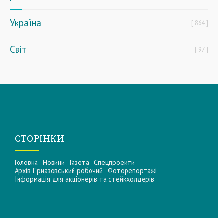
Україна
864
Світ
97
СТОРІНКИ
Головна
Новини
Газета
Спецпроекти
Архів Приазовський робочий
Фоторепортажі
Інформацiя для акцiонерiв та стейкхолдерiв