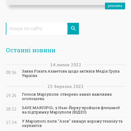
Останні новини
14
липня
2022
Заява Ріната Ахметова щодо активів Медіа Група
09:56
Україна
25
березня
2022
Голоси Маріуполя: створено канал важливих
19:26
оголошень
SAVE MARIUPOL: у Нью-Йорку пройшов флешмоб
18:32
на підтримку Маріуполя (ВІДЕО)
У Маріуполі полк "Азов" знищує ворожу техніку та
17:34
окупантів