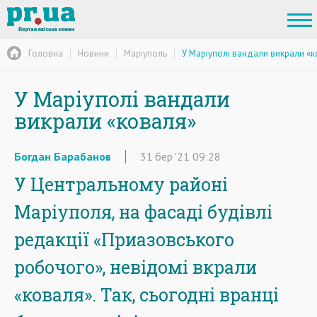
Головна
Новини
Маріуполь
У Маріуполі вандали викрали «
У Маріуполі вандали
викрали «коваля»
Богдан Барабанов
31
бер
'21
09:28
У Центральному районі
Маріуполя, на фасаді будівлі
редакції «Приазовського
робочого», невідомі вкрали
«коваля». Так, сьогодні вранці