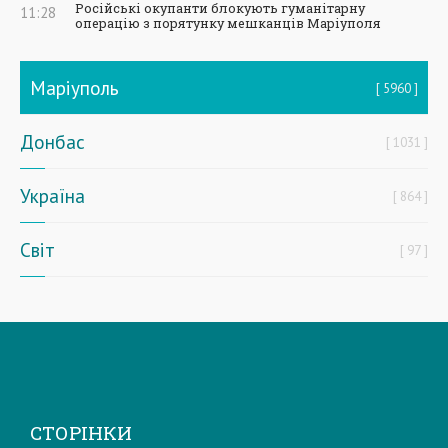
Російські окупанти блокують гуманітарну
11:28
операцію з порятунку мешканців Маріуполя
Маріуполь
5960
Донбас
1031
Україна
864
Світ
97
СТОРІНКИ