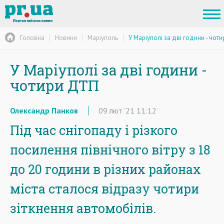
Головна
Новини
Маріуполь
У Маріуполі за дві години - чот
У Маріуполі за дві години -
чотири ДТП
Олександр Панков
09
лют
'21
11:12
Під час снігопаду і різкого
посилення північного вітру з 18
до 20 години в різних районах
міста сталося відразу чотири
зіткнення автомобілів.