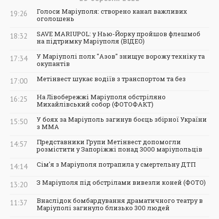
Голоси Маріуполя: створено канал важливих
19:26
оголошень
SAVE MARIUPOL: у Нью-Йорку пройшов флешмоб
18:32
на підтримку Маріуполя (ВІДЕО)
У Маріуполі полк "Азов" знищує ворожу техніку та
17:34
окупантів
Метінвест шукає водіїв з транспортом та без
17:00
На Лівобережжі Маріуполя обстріляно
16:25
Михайлівський собор (ФОТОФАКТ)
У боях за Маріуполь загинув боєць збірної України
15:50
з ММА
Представники Групи Метінвест допомогли
14:57
розмістити у Запоріжжі понад 3000 маріупольців
Сім'я з Маріуполя потрапила у смертельну ДТП
14:14
З Маріуполя під обстрілами вивезли коней (ФОТО)
13:20
Внаслідок бомбардування драматичного театру в
11:37
Маріуполі загинуло близько 300 людей