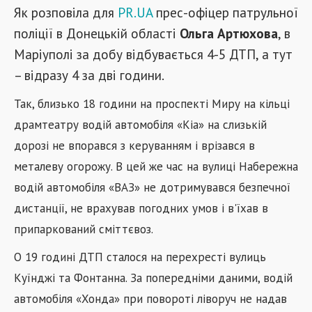
Як розповіла для
PR.UA
прес-офіцер патрульної
поліції в Донецькій області
Ольга Артюхова
, в
Маріуполі за добу відбувається 4-5 ДТП, а тут
– відразу 4 за дві години.
Так, близько 18 години на проспекті Миру на кільці
драмтеатру водій автомобіля «Кіа» на слизькій
дорозі не впорався з керуванням і врізався в
металеву огорожу. В цей же час на вулиці Набережна
водій автомобіля «ВАЗ» не дотримувався безпечної
дистанції, не врахував погодних умов і в'їхав в
припаркований сміттєвоз.
О 19 годині ДТП сталося на перехресті вулиць
Куїнджі та Фонтанна. За попередніми даними, водій
автомобіля
«
Хонда
»
при повороті ліворуч не надав