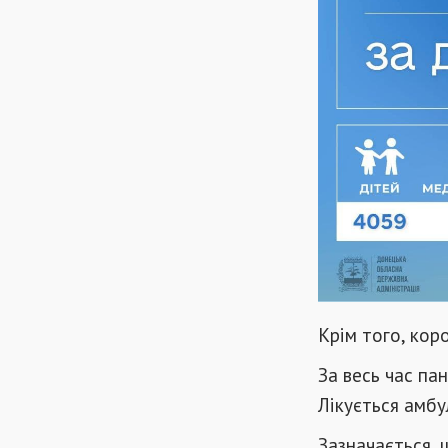
Крім того, кор
За весь час па
Лікується амбул
Зазначається, 