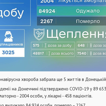
онавірусна хвороба забрала ще 5 життів в Донецькій
ндемії на Донеччині підтверджено COVID-19 у 89 653
аторно - 2004 особи, у лікарні - 458 пацієнтів.
що видужало 84 924 особи, померло – 2267.