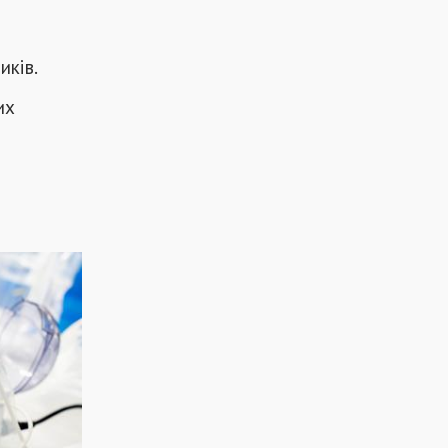
иків.
их