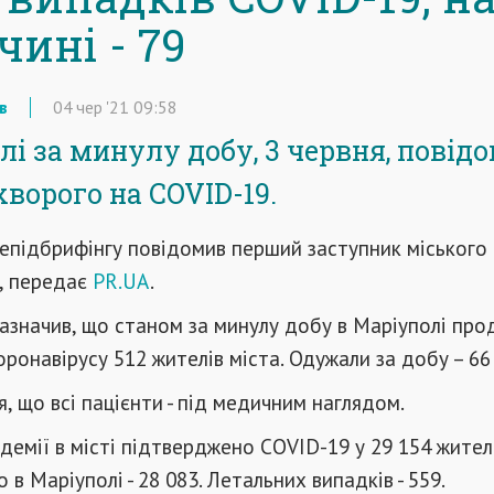
ині - 79
в
04
чер
'21
09:58
лі за минулу добу, 3 червня, повід
хворого на COVID-19.
 епідбрифінгу повідомив перший заступник міського
, передає
PR.UA
.
 зазначив, що станом за минулу добу в Маріуполі пр
оронавірусу 512 жителів міста. Одужали за добу – 66 
, що всі пацієнти - під медичним наглядом.
ндемії в місті підтверджено COVID-19 у 29 154 жителі
в Маріуполі - 28 083. Летальних випадків - 559.