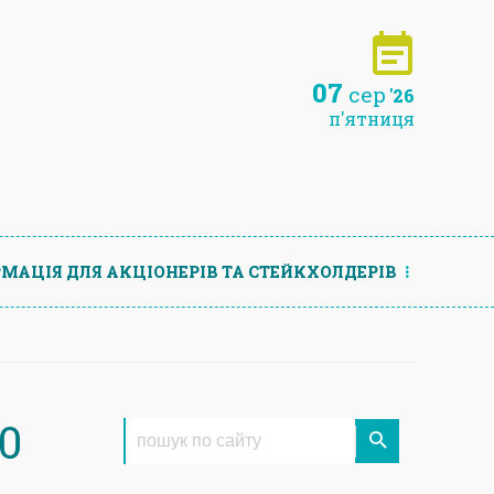
07
сер
'26
п'ятниця
МАЦIЯ ДЛЯ АКЦIОНЕРIВ ТА СТЕЙКХОЛДЕРIВ
0
а