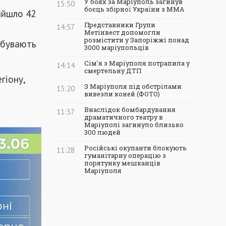
У боях за Маріуполь загинув
15:50
боєць збірної України з ММА
ийшло 42
Представники Групи
14:57
Метінвест допомогли
розмістити у Запоріжжі понад
ебувають
3000 маріупольців
Сім'я з Маріуполя потрапила у
14:14
смертельну ДТП
гіону,
З Маріуполя під обстрілами
13:20
вивезли коней (ФОТО)
Внаслідок бомбардування
11:37
драматичного театру в
Маріуполі загинуло близько
300 людей
Російські окупанти блокують
11:28
гуманітарну операцію з
порятунку мешканців
Маріуполя