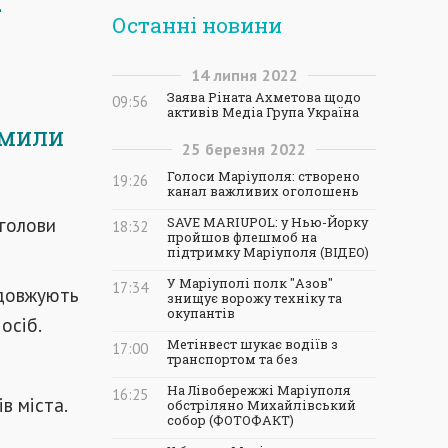
Останні новини
14
липня
2022
Заява Ріната Ахметова щодо
09:56
активів Медіа Група Україна
омили
25
березня
2022
Голоси Маріуполя: створено
19:26
канал важливих оголошень
 голови
SAVE MARIUPOL: у Нью-Йорку
18:32
пройшов флешмоб на
підтримку Маріуполя (ВІДЕО)
У Маріуполі полк "Азов"
17:34
одовжують
знищує ворожу техніку та
окупантів
осіб.
Метінвест шукає водіїв з
17:00
транспортом та без
На Лівобережжі Маріуполя
16:25
в міста.
обстріляно Михайлівський
собор (ФОТОФАКТ)