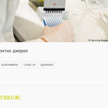
критих джерел
КОРОНАВІРУС
COVID-19
ЗДОРОВ'Я
також: