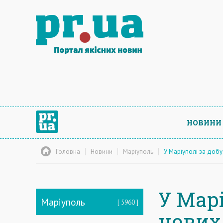
НОВИНИ
Головна
Новини
Маріуполь
У Маріуполі за добу
У Марі
Маріуполь
5960
нових 