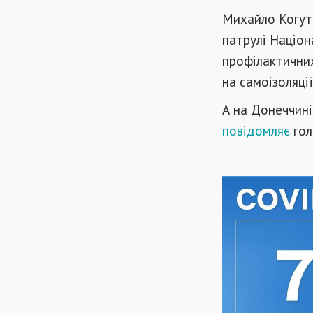
Михайло Когут 
патрулі Націон
профілактичних
на самоізоляції
А на Донеччині
повідомляє
гол