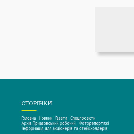
СТОРІНКИ
Головна
Новини
Газета
Спецпроекти
Архів Приазовський робочий
Фоторепортажі
Інформацiя для акцiонерiв та стейкхолдерiв