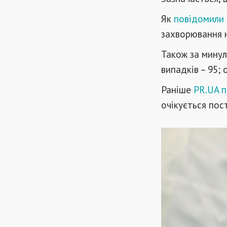
Як
повідомили
захворювання н
Також за минул
випадків – 95; 
Раніше
PR.UA п
очікується пос