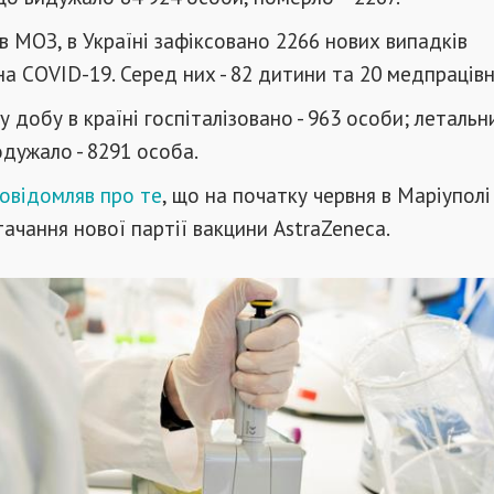
в МОЗ, в Україні зафіксовано 2266 нових випадків
а COVID-19. Серед них - 82 дитини та 20 медпрацівн
у добу в країні госпіталізовано - 963 особи; летальн
одужало - 8291 особа.
овідомляв про те
, що на початку червня в Маріуполі
тачання нової партії вакцини AstraZeneca.