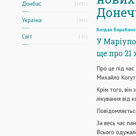
Донбас
1031
Донечч
Україна
864
Богдан Барабано
Світ
97
У Маріупо
ще про 21 
Про це під час
Михайло Когут
Крім того, він
лікування від к
Повідомляється
За весь час па
Всього одужало 