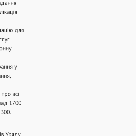
адання
лікація
мацію для
луг.
ронну
вання у
ння,
 про всі
над 1700
2300.
ів Уряду