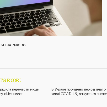
критих джерел
також:
ирішила перенести місце
В Україні пройдено період плато
су «Метінвест
хвилі COVID-19, очікується зниж