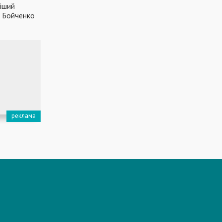
іший
м Бойченко