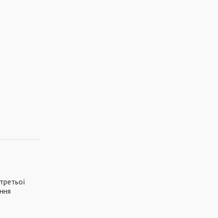
 третьої
ення