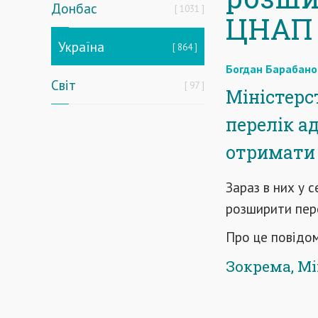
Донбас
1031
ЦНАП
Україна
864
Богдан Барабано
Світ
97
Міністерс
перелік а
отримати
Зараз в них у 
розширити пере
Про це повідо
Зокрема, Мі