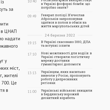
Російська армія використовує
із
10:40
в Україні фосфорні бомби: що
потрібно знати?
уть за
Генерал поліції В'ячеслав
09:49
Аброськін запропонував
здатися в полон в обмін на
рити
життя маріупольських дітей
 в ЦНАП
24
березня
2022
мо надати
В Україні скасовано ЗНО, ДПА
19:15
ержавного
та вступні іспити
Нові можливості для водіїв: в
17:10
Україні створили логістичну
уг у
мережу доставки
гуманітарної допомоги
чких міст,
Українцям, яких насильно
13:13
, жителі
вивезли у Росію, пропонують
роботу у депресивних
 700. Це
регіонах
тя в
Українські військові знищили
11:00
в Бердянську ворожий
десантний корабель