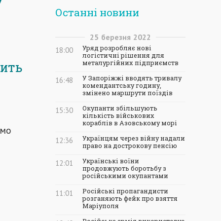
Останні новини
25
березня
2022
Уряд розробляє нові
18:00
логістичні рішення для
металургійних підприємств
шить
У Запоріжжі вводять тривалу
16:48
комендантську годину,
змінено маршрути поїздів
Окупанти збільшують
15:30
кількість військових
кораблів в Азовському морі
ємо
Українцям через війну надали
12:36
право на дострокову пенсію
Українські воїни
12:01
продовжують боротьбу з
російськими окупантами
Російські пропагандисти
11:01
розганяють фейк про взяття
Маріуполя