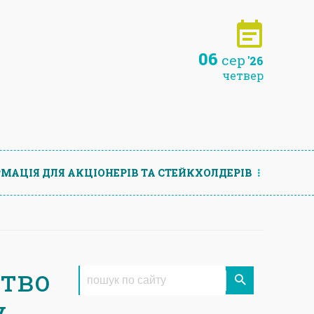
06
сер
'26
четвер
МАЦIЯ ДЛЯ АКЦIОНЕРIВ ТА СТЕЙКХОЛДЕРIВ
ство
у