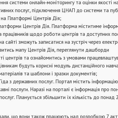
ння системи онлайн-моніторингу та оцінки якості н
тивних послуг, підключення ЦНАП до системи та пуб
 на Платформі Центрів Дія;
латформи Центрів Дія. Платформа міститиме інфор
а працівників щодо роботи центрів та доступних пос
а сайті зможуть записатися на зустріч через елект
ивитись мапу Центрів Дія, переглянути дашборди
ті центрів та ознайомитись з умовами працевлашту
івникам будуть корисні модуль дистанційного навча
матеріалів та шаблони і зразки документів;
іда з державних послуг. Портал містить інформацію
авні послуги. Наразі на порталі є інформація про по
ослуг. Планується збільшити їх кількість до понад 
дали, що вони також працюють над розробкою 7 акт