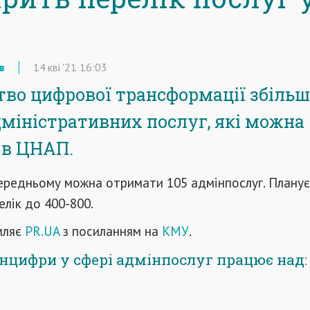
в
14
кві
'21
16:03
тво цифрової трансформації збіль
дміністративних послуг, які можна
 в ЦНАП.
середньому можна отримати 105 адмінпослуг. Плану
лік до 400-800.
мляє
PR.UA
з посиланням на
КМУ
.
нцифри у сфері адмінпослуг працює над: