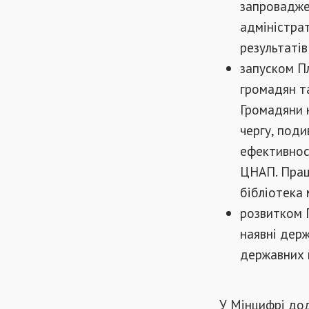
запровадже
адміністра
результатів
запуском П
громадян т
Громадяни н
чергу, под
ефективнос
ЦНАП. Прац
бібліотека 
розвитком Г
наявні держ
державних п
У Мінцифрі до