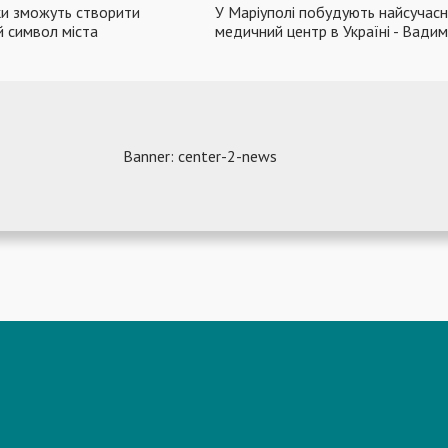
тки зможуть створити
У Маріуполі побудують найсучасн
й символ міста
медичний центр в Україні - Вади