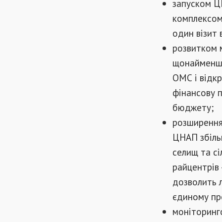
запуском ЦН
комплексом
один візит 
розвитком 
щонайменше
ОМС і відк
фінансову п
бюджету;
розширенням
ЦНАП збільш
селищ та с
райцентрів 
дозволить 
єдиному пр
моніторинг