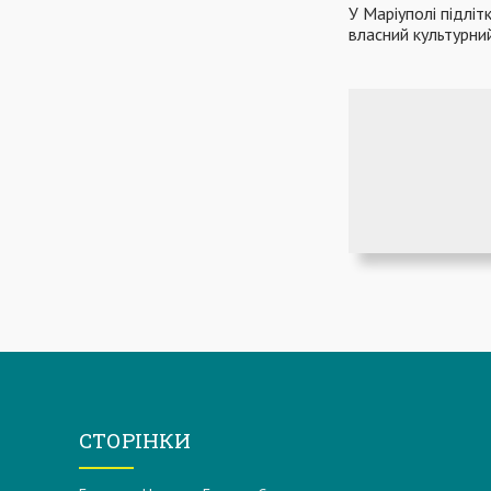
У Маріуполі підлі
власний культурни
СТОРІНКИ