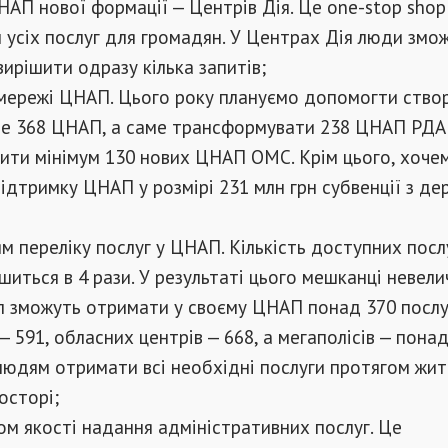
АП нової формації — Центрів Дія. Це one-stop shop 
 усіх послуг для громадян. У Центрах Дія люди змож
вирішити одразу кілька запитів;
мережі ЦНАП. Цього року плануємо допомогти ство
 368 ЦНАП, а саме трансформувати 238 ЦНАП РДА
рити мінімум 130 нових ЦНАП ОМС. Крім цього, хоче
ідтримку ЦНАП у розмірі 231 млн грн субвенції з д
 переліку послуг у ЦНАП. Кількість доступних посл
иться в 4 рази. У результаті цього мешканці невели
іл зможуть отримати у своєму ЦНАП понад 370 послуг
— 591, обласних центрів — 668, а мегаполісів — понад
людям отримати всі необхідні послуги протягом жит
осторі;
ом якості надання адміністративних послуг. Це