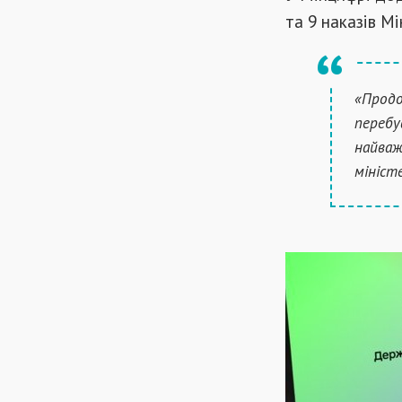
та 9 наказів М
«Продо
перебу
найваж
мініст