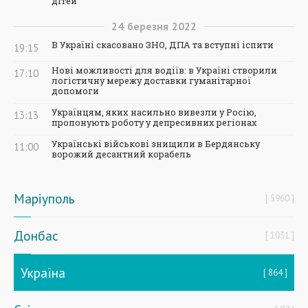
дітей
24
березня
2022
В Україні скасовано ЗНО, ДПА та вступні іспити
19:15
Нові можливості для водіїв: в Україні створили
17:10
логістичну мережу доставки гуманітарної
допомоги
Українцям, яких насильно вивезли у Росію,
13:13
пропонують роботу у депресивних регіонах
Українські військові знищили в Бердянську
11:00
ворожий десантний корабель
Маріуполь
5960
Донбас
1031
Україна
864