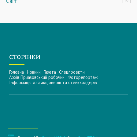
Світ
97
СТОРІНКИ
Головна
Новини
Газета
Спецпроекти
Архів Приазовський робочий
Фоторепортажі
Інформацiя для акцiонерiв та стейкхолдерiв