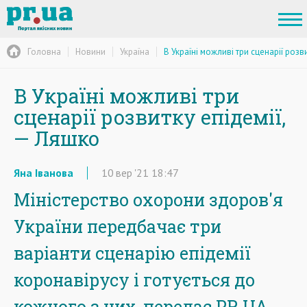
Головна
Новини
Україна
В Україні можливі три сценарії розв
В Україні можливі три
сценарії розвитку епідемії,
— Ляшко
Яна Іванова
10
вер
'21
18:47
Міністерство охорони здоров'я
України передбачає три
варіанти сценарію епідемії
коронавірусу і готується до
кожного з них, передає PR.UA.