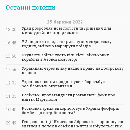
Останні новини
25
березня
2022
Уряд розробляє нові логістичні рішення для
18:00
металургійних підприємств
У Запоріжжі вводять тривалу комендантську
16:48
годину, змінено маршрути поїздів
Окупанти збільшують кількість військових
15:30
кораблів в Азовському морі
Українцям через війну надали право на дострокову
12:36
пенсію
Українські воїни продовжують боротьбу з
12:01
російськими окупантами
Російські пропагандисти розганяють фейк про
11:01
взяття Маріуполя
Російська армія використовує в Україні фосфорні
10:40
бомби: що потрібно знати?
Генерал поліції В'ячеслав Аброськін запропонував
09:49
здатися в полон в обмін на життя маріупольських