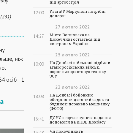
добу
під артобстріл
Увага! У Маріуполі потрібні
12:00
 (231)
донори!
27
лютого
2022
Місто Волноваха на
14:27
Донеччині остається під
контролем України
му
25
лютого
2022
ільше, ніж
На Донбасі військові відбили
10:00
но.
атаки російських військ,
ворог використовує техніку
ЗСУ
4 осіб і 1
23
лютого
2022
На Донбасі бойовики
18:08
ла
обстріляли дитячий садок та
будинок: поранено мешканку
(ФОТО)
ДСНС згортає пункти надання
16:41
допомоги на КПВВ Донбасу
Чи призупинить
13:48