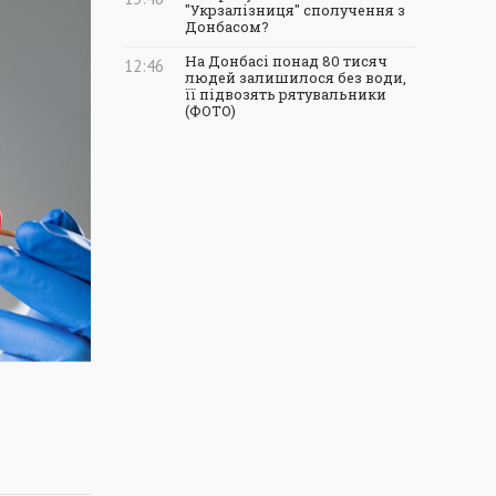
"Укрзалізниця" сполучення з
Донбасом?
На Донбасі понад 80 тисяч
12:46
людей залишилося без води,
її підвозять рятувальники
(ФОТО)