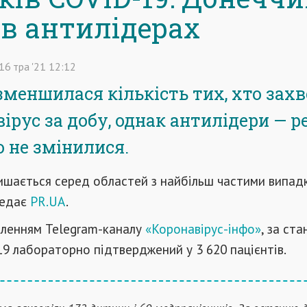
 в антилідерах
16
тра
'21
12:12
 зменшилася кількість тих, хто захв
ірус за добу, однак антилідери — р
 не змінилися.
ишається серед областей з найбільш частими випад
редає
PR.UA
.
мленням Telegram-каналу
«Коронавірус-інфо»
, за ст
9 лабораторно підтверджений у 3 620 пацієнтів.