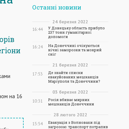
Останні новини
24
березня
2022
У Донецьку область прибуло
16:44
237 тонн гуманітарної
допомоги
орів
На Донеччині очікуються
16:24
егіони
нічні заморозки та мокрий
сніг
21
березня
2022
Де знайти списки
17:53
ками
евакуйованих мешканців
Маріуполя та Донеччини?
03
березня
2022
аном на 16
Росія вбиває мирних
10:31
мешканців Донеччини
28
лютого
2022
Евакуація з Волновахи під
15:54
загрозою: транспорт потрапив