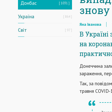
Донбас
1031
знову
Україна
864
Яна Іванова
Світ
97
В Україні
на коронав
практично
Донеччина зал
зараження, пе
Так, за повідо
травня COVID-1