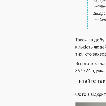
«Зокре
найбіл
Дніпроп
та Хер
Також за добу 
кількість людей
тих, хто захвор
Всього ж за час
857 724 одужал
Читайте так
Фото з відкри