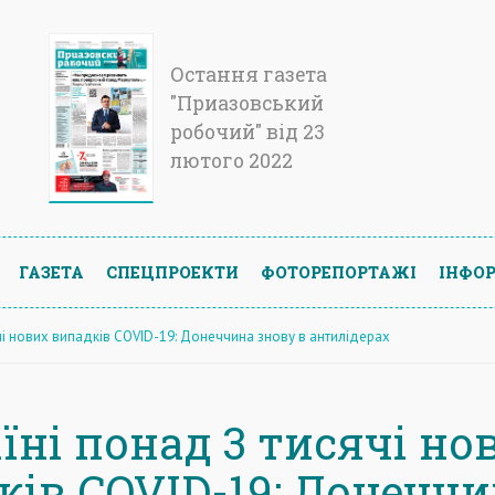
Остання газета
"Приазовський
робочий" від 23
лютого 2022
ГАЗЕТА
СПЕЦПРОЕКТИ
ФОТОРЕПОРТАЖІ
ІНФОР
ячі нових випадків COVID-19: Донеччина знову в антилідерах
їні понад 3 тисячі но
ків COVID-19: Донечч