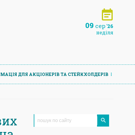
09
сер
'26
неділя
МАЦIЯ ДЛЯ АКЦIОНЕРIВ ТА СТЕЙКХОЛДЕРIВ
вих
ина