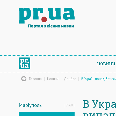
НОВИНИ
Головна
Новини
Донбас
В Україні понад 3 тис
В Укра
Маріуполь
5960
випад