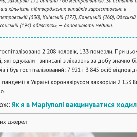
ма, захворіли 172 дитини і 60 медпрацівників. За останню 
ьша кількість підтверджених випадків зареєстрована в
етровській (530), Київській (277), Донецькій (260), Одеській
сонській (194) областях», — доповнюють медики.
госпіталізовано 2 208 чоловік, 133 померли. При цьо
, які одужали і виписані з лікарень за добу значно б
ів і був госпіталізований: 7 921 і 3 845 осіб відповід
 пандемії в Україні коронавірусом захворіли 2 153 86
о.
ож:
Як я в Маріуполі вакцинуватися ходи
тих джерел