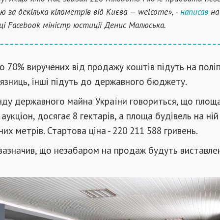
цю за декілька кілометрів від Києва — welcome», -
написав
на 
ці Facebook міністр юстиції Денис Малюська.
що 70% виручених від продажу коштів підуть на пол
'язниць, інші підуть до державного бюджету.
ду державного майна України говориться, що площа
аукціон, досягає 8 гектарів, а площа будівель на ній
их метрів. Стартова ціна - 220 211 588 гривень.
зазначив, що незабаром на продаж будуть виставлен