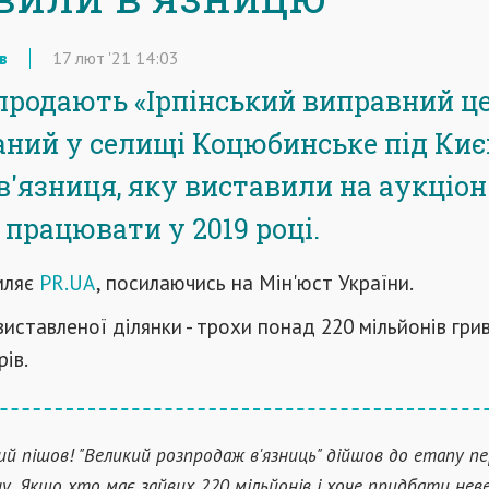
в
17
лют
'21
14:03
 продають «Ірпінський виправний це
ний у селищі Коцюбинське під Киє
в'язниця, яку виставили на аукціон
 працювати у 2019 році.
мляє
PR.UA
, посилаючись на Мін'юст України.
иставленої ділянки - трохи понад 220 мільйонів грив
рів.
й пішов! "Великий розпродаж в'язниць" дійшов до етапу п
ну. Якщо хто має зайвих 220 мільйонів і хоче придбати нев