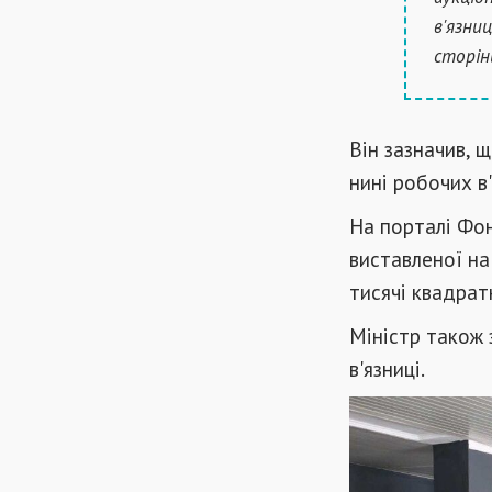
в'язни
сторін
Він зазначив, 
нині робочих в
На порталі Фон
виставленої на 
тисячі квадратн
Міністр також 
в'язниці.