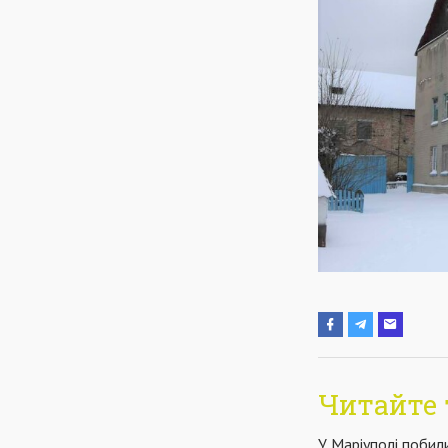
Читайте 
У Маріуполі побил