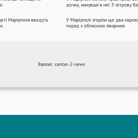
хо
дочку, кинувши в неї 3-літрову б
орті Маріуполя введуть
У Маріуполі згоріли ще два євро
ок
поряд з обласною лікарнею