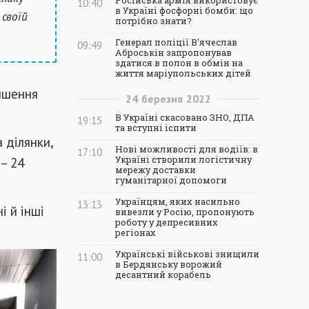
Російська армія використовує
10:40
в Україні фосфорні бомби: що
своїй
потрібно знати?
Генерал поліції В'ячеслав
09:49
Аброськін запропонував
здатися в полон в обмін на
життя маріупольських дітей
іпшення
24
березня
2022
В Україні скасовано ЗНО, ДПА
19:15
та вступні іспити
 ділянки,
Нові можливості для водіїв: в
17:10
 – 24
Україні створили логістичну
мережу доставки
гуманітарної допомоги
Українцям, яких насильно
13:13
і й інші
вивезли у Росію, пропонують
роботу у депресивних
регіонах
Українські військові знищили
11:00
в Бердянську ворожий
десантний корабель