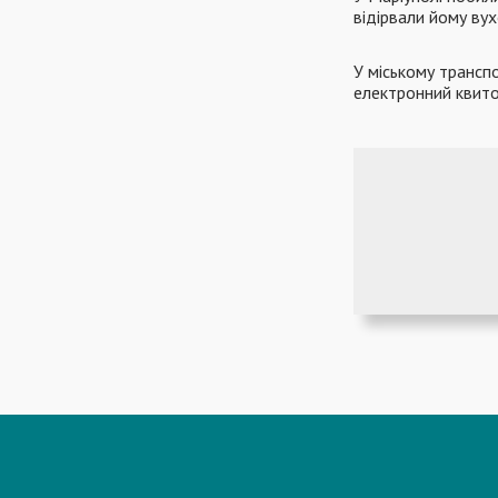
відірвали йому ву
У міському трансп
електронний квит