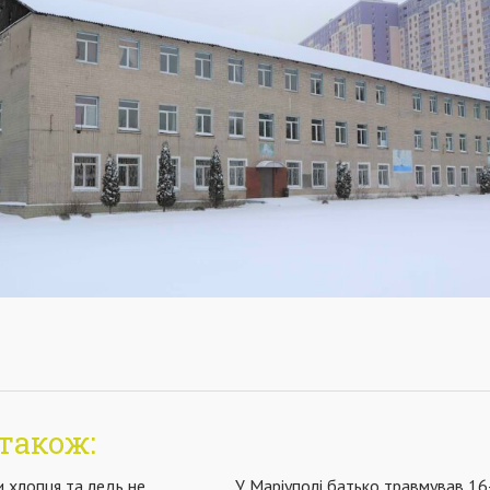
також:
и хлопця та ледь не
У Маріуполі батько травмував 16