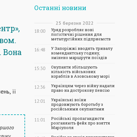
Останні новини
25
березня
2022
нтр»,
Уряд розробляє нові
18:00
логістичні рішення для
вом.
металургійних підприємств
У Запоріжжі вводять тривалу
16:48
. Вона
комендантську годину,
змінено маршрути поїздів
Окупанти збільшують
15:30
кількість військових
кораблів в Азовському морі
Українцям через війну надали
12:36
ень, її
право на дострокову пенсію
Українські воїни
12:01
продовжують боротьбу з
російськими окупантами
Російські пропагандисти
11:01
розганяють фейк про взяття
ершого
Маріуполя
елику