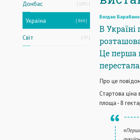
Донбас
1031
Богдан Барабано
Україна
864
В Україні
Світ
97
розташова
Це перша 
перестала
Про це повідо
Стартова ціна в
площа - 8 гекта
«
Перши
аукціо