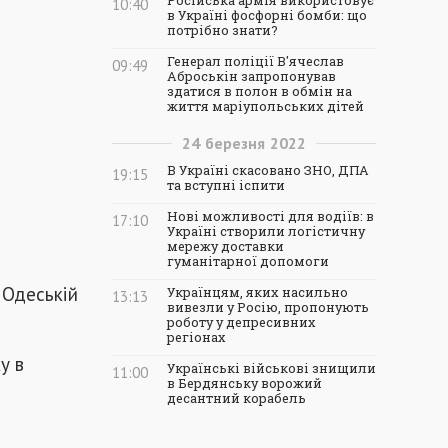
Російська армія використовує
10:40
в Україні фосфорні бомби: що
потрібно знати?
Генерал поліції В'ячеслав
09:49
Аброськін запропонував
здатися в полон в обмін на
життя маріупольських дітей
24
березня
2022
В Україні скасовано ЗНО, ДПА
19:15
та вступні іспити
Нові можливості для водіїв: в
17:10
Україні створили логістичну
мережу доставки
гуманітарної допомоги
, Одеській
Українцям, яких насильно
13:13
вивезли у Росію, пропонують
роботу у депресивних
регіонах
у в
Українські військові знищили
11:00
в Бердянську ворожий
десантний корабель