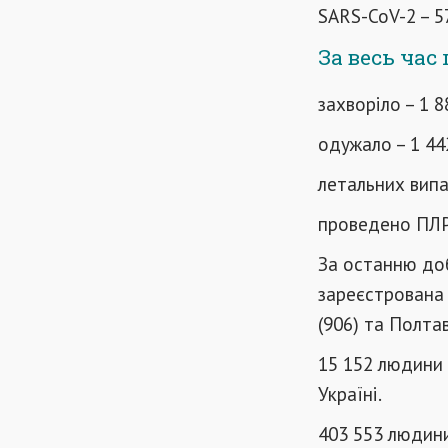
SARS-CoV-2 – 57
За весь час 
захворіло – 1 8
одужало – 1 44
летальних випа
проведено ПЛР-
За останню доб
зареєстрована у
(906) та Полтав
15 152 людини 
Україні.
403 553 людини