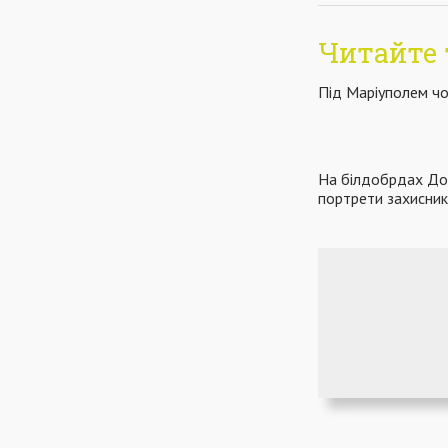
Читайте 
Під Маріуполем чо
На білдобрдах До
портрети захисник