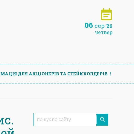
06
сер
'26
четвер
МАЦIЯ ДЛЯ АКЦIОНЕРIВ ТА СТЕЙКХОЛДЕРIВ
ис.
дей