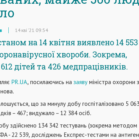
ло
в
14
кві
'21
09:54
станом на 14 квітня виявлено 14 55
оронавірусної хвороби. Зокрема,
612 дітей та 426 медпрацівників.
мляє
PR.UA
, посилаючись на
заяву
міністра охорони 
нова.
лошується, що за минулу добу госпіталізовано 5 063
ків – 467; видужало – 12 384 осіб.
добу здійснено 134 342 тестувань (зокрема методом 
ФА - 22 539, досліджень Експрес-тестами на антиге