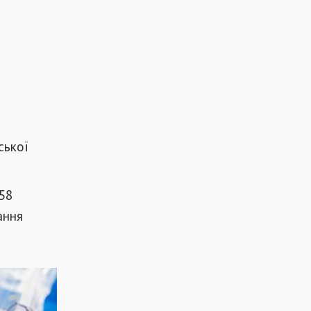
ської
58
ання