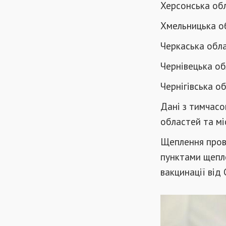
Херсонська обл
Хмельницька об
Черкаська обла
Чернівецька об
Чернігівська о
Дані з тимчасо
областей та мі
Щеплення прово
пунктами щепле
вакцинації від