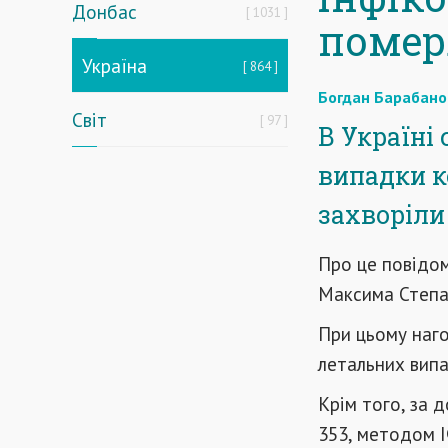
Донбас
1031
помер
Україна
864
Богдан Барабано
Світ
97
В Україні 
випадки к
захворіли 
Про це повідо
Максима Степа
При цьому наго
летальних випад
Крім того, за 
353, методом І