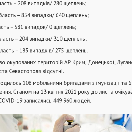
асть – 208 випадків/ 280 щеплень;
ласть – 854 випадки/ 640 щеплень;
сть – 581 випадок/ 0 щеплень;
ласть – 204 випадки/ 310 щеплень;
бласть – 185 випадків/ 275 щеплень.
во окупованих територій АР Крим, Донецької, Луган
ста Севастополя відсутні.
дилось 108 мобільними бригадами з імунізації та 6
ння. Станом на 13 квітня 2021 року до листа очікув
 COVID-19 записались 449 960 людей.