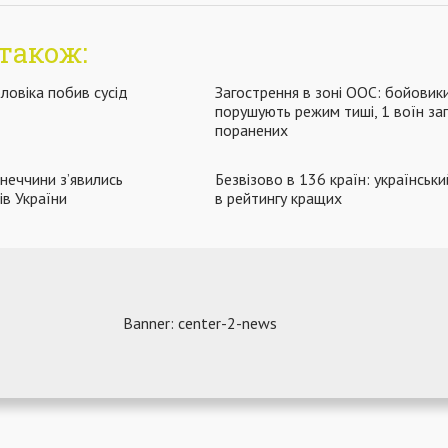
також:
ловіка побив сусід
Загострення в зоні ООС: бойовик
порушують режим тиші, 1 воїн заг
поранених
неччини з’явились
Безвізово в 136 країн: українськи
ів України
в рейтингу кращих