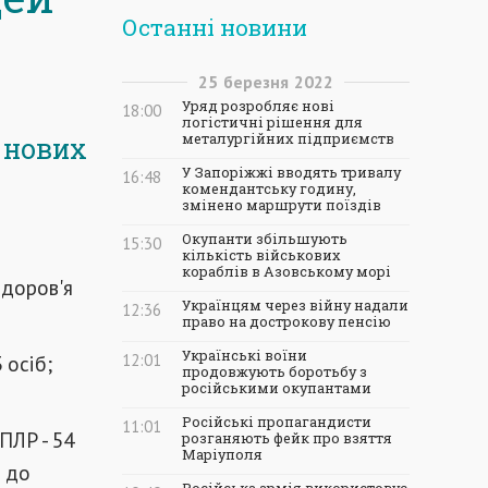
Останні новини
25
березня
2022
Уряд розробляє нові
18:00
логістичні рішення для
металургійних підприємств
3 нових
У Запоріжжі вводять тривалу
16:48
комендантську годину,
змінено маршрути поїздів
Окупанти збільшують
15:30
кількість військових
кораблів в Азовському морі
здоров'я
Українцям через війну надали
12:36
право на дострокову пенсію
Українські воїни
 осіб;
12:01
продовжують боротьбу з
російськими окупантами
Російські пропагандисти
11:01
ПЛР - 54
розганяють фейк про взяття
Маріуполя
н до