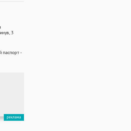
и
инув, 3
й паспорт -