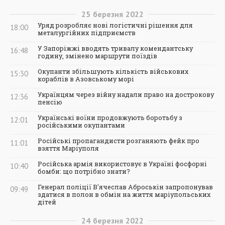
25
березня
2022
Уряд розробляє нові логістичні рішення для
18:00
металургійних підприємств
У Запоріжжі вводять тривалу комендантську
16:48
годину, змінено маршрути поїздів
Окупанти збільшують кількість військових
15:30
кораблів в Азовському морі
Українцям через війну надали право на дострокову
12:36
пенсію
Українські воїни продовжують боротьбу з
12:01
російськими окупантами
Російські пропагандисти розганяють фейк про
11:01
взяття Маріуполя
Російська армія використовує в Україні фосфорні
10:40
бомби: що потрібно знати?
Генерал поліції В'ячеслав Аброськін запропонував
09:49
здатися в полон в обмін на життя маріупольських
дітей
24
березня
2022