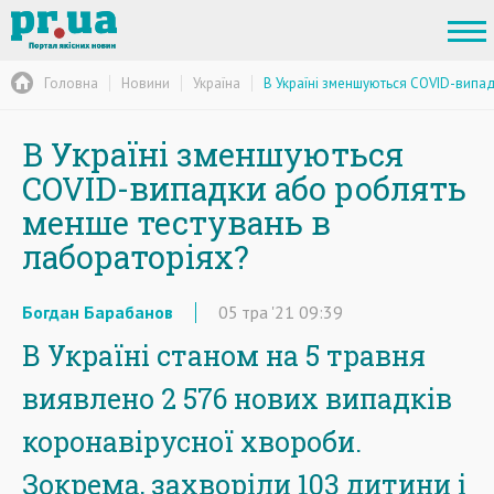
Головна
Новини
Україна
В Україні зменшуються COVID-випад
В Україні зменшуються
COVID-випадки або роблять
менше тестувань в
лабораторіях?
Богдан Барабанов
05
тра
'21
09:39
В Україні станом на 5 травня
виявлено 2 576 нових випадків
коронавірусної хвороби.
Зокрема, захворіли 103 дитини і