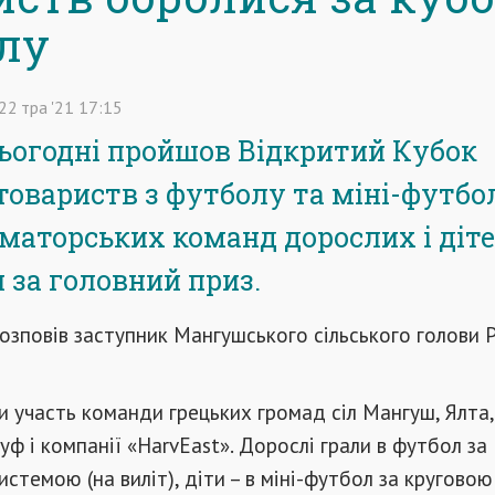
лу
22
тра
'21
17:15
сьогодні пройшов Відкритий Кубок
товариств з футболу та міні-футбо
аматорських команд дорослих і діт
 за головний приз.
озповів заступник Мангушського сільського голови 
ли участь команди грецьких громад сіл Мангуш, Ялта,
уф і компанії «HarvEast». Дорослі грали в футбол за
истемою (на виліт), діти – в міні-футбол за круговою