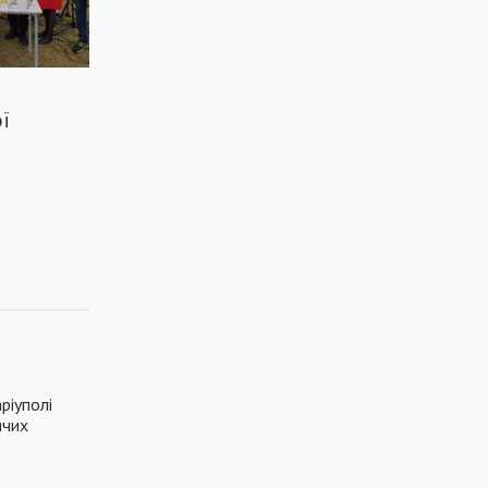
ої
ріуполі
ячих