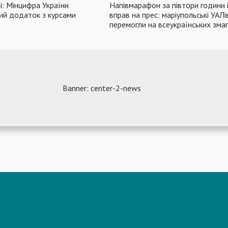
: Мінцифра України
Напівмарафон за півтори години 
ий додаток з курсами
вправ на прес: маріупольські УАЛі
перемогли на всеукраїнських зма