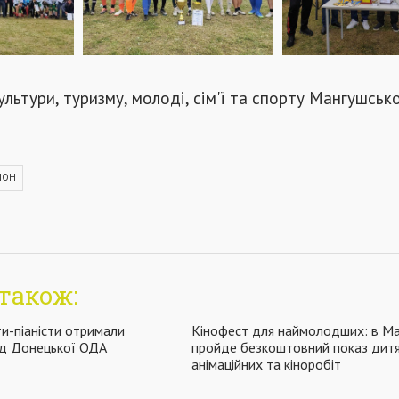
ультури, туризму, молоді, сім'ї та спорту Мангушськ
ІОН
також:
ти-піаністи отримали
Кінофест для наймолодших: в Ма
від Донецької ОДА
пройде безкоштовний показ дит
анімаційних та кіноробіт