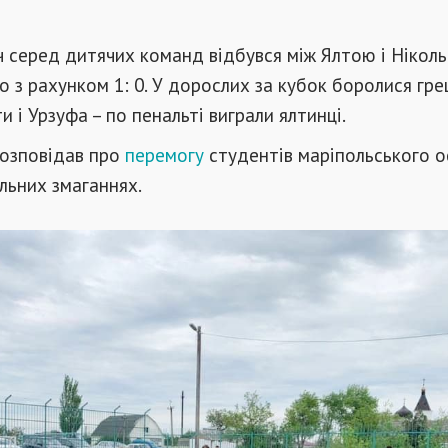
 серед дитячих команд відбувся між Ялтою і Ніколь
о з рахунком 1: 0. У дорослих за кубок боролися гре
 і Урзуфа – по пенальті виграли ялтинці.
розповідав про
перемогу
студентів маріпольського 
льних змаганнях.