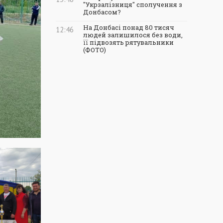
"Укрзалізниця" сполучення з
Донбасом?
На Донбасі понад 80 тисяч
12:46
людей залишилося без води,
її підвозять рятувальники
(ФОТО)