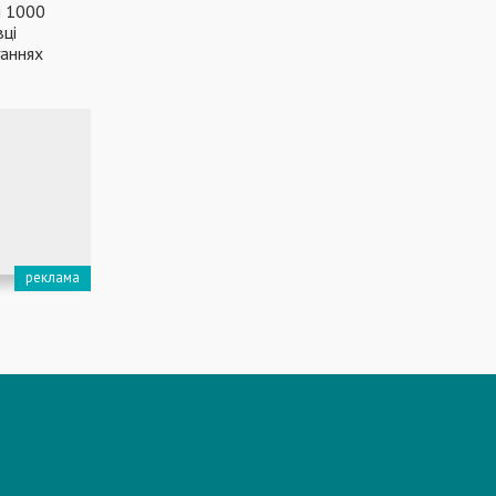
і 1000
вці
ганнях