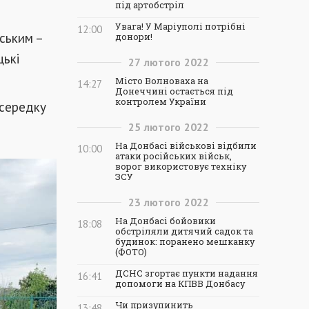
під артобстріл
Увага! У Маріуполі потрібні
12:00
ським –
донори!
цькі
27
лютого
2022
Місто Волноваха на
14:27
Донеччині остається під
контролем України
осередку
25
лютого
2022
На Донбасі військові відбили
10:00
атаки російських військ,
ворог використовує техніку
ЗСУ
23
лютого
2022
На Донбасі бойовики
18:08
обстріляли дитячий садок та
будинок: поранено мешканку
(ФОТО)
ДСНС згортає пункти надання
16:41
допомоги на КПВВ Донбасу
Чи призупинить
13:48