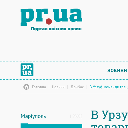
НОВИНИ
Головна
Новини
Донбас
В Урзуфі команди грец
В Урз
Маріуполь
5960
товар