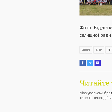
Фото: Відділ к
селищної ради
СПОРТ
ДІТИ
РЕГ
Читайте 
Маріупольські бра
творчі стипендії 