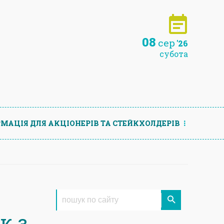
08
сер
'26
субота
МАЦIЯ ДЛЯ АКЦIОНЕРIВ ТА СТЕЙКХОЛДЕРIВ
к з