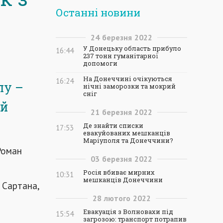
Останні новини
24
березня
2022
У Донецьку область прибуло
16:44
237 тонн гуманітарної
допомоги
На Донеччині очікуються
16:24
лу –
нічні заморозки та мокрий
сніг
ей
21
березня
2022
Де знайти списки
17:53
евакуйованих мешканців
Маріуполя та Донеччини?
Роман
03
березня
2022
Росія вбиває мирних
10:31
мешканців Донеччини
 Сартана,
28
лютого
2022
Евакуація з Волновахи під
15:54
загрозою: транспорт потрапив