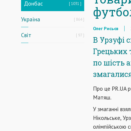
Донбас
1031
футбо
Україна
864
Олег Рисьєв
Світ
97
В Урзуфі 
Грецьких 
по шість 
змагалися
Про це PR.UA р
Матяш.
У змаганні взя
Нікольське, Урз
олімпійською с