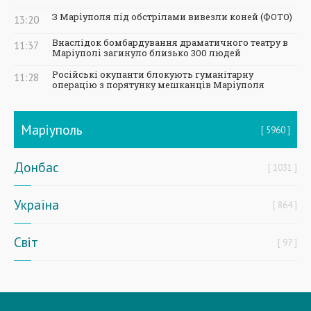
З Маріуполя під обстрілами вивезли коней (ФОТО)
13:20
Внаслідок бомбардування драматичного театру в
11:37
Маріуполі загинуло близько 300 людей
Російські окупанти блокують гуманітарну
11:28
операцію з порятунку мешканців Маріуполя
Маріуполь
5960
Донбас
1031
Україна
864
Світ
97