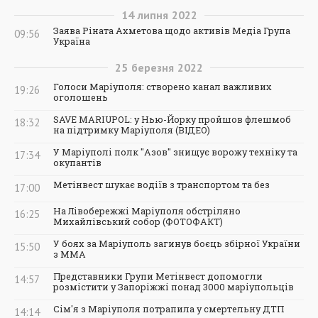
14
липня
2022
Заява Ріната Ахметова щодо активів Медіа Група
09:56
Україна
25
березня
2022
Голоси Маріуполя: створено канал важливих
19:26
оголошень
SAVE MARIUPOL: у Нью-Йорку пройшов флешмоб
18:32
на підтримку Маріуполя (ВІДЕО)
У Маріуполі полк "Азов" знищує ворожу техніку та
17:34
окупантів
Метінвест шукає водіїв з транспортом та без
17:00
На Лівобережжі Маріуполя обстріляно
16:25
Михайлівський собор (ФОТОФАКТ)
У боях за Маріуполь загинув боєць збірної України
15:50
з ММА
Представники Групи Метінвест допомогли
14:57
розмістити у Запоріжжі понад 3000 маріупольців
Сім'я з Маріуполя потрапила у смертельну ДТП
14:14