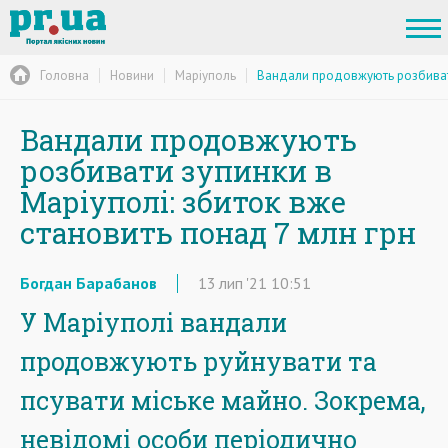
Головна
Новини
Маріуполь
Вандали продовжують розбивати 
Вандали продовжують
розбивати зупинки в
Маріуполі: збиток вже
становить понад 7 млн грн
Богдан Барабанов
13
лип
'21
10:51
У Маріуполі вандали
продовжують руйнувати та
псувати міське майно. Зокрема,
невідомі особи періодично