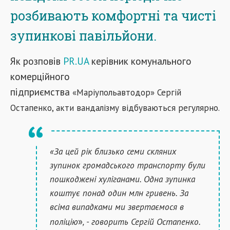
розбивають комфортні та чисті
зупинкові павільйони.
Як розповів
PR.UA
керівник комунального
комерційного
підприємства
«
Маріупольавтодор
»
Сергій
Остапенко, акти вандалізму відбуваються регулярно.
«За цей рік близько семи скляних
зупинок громадського транспорту були
пошкоджені хуліганами. Одна зупинка
коштує понад один млн гривень. За
всіма випадками ми звертаємося в
»
поліцію
, - говорить Сергій Остапенко.