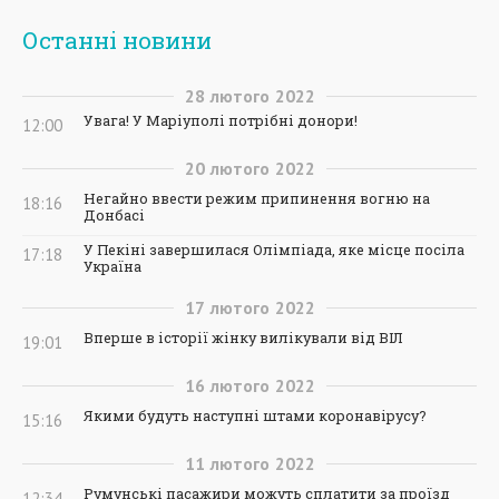
Останні новини
28
лютого
2022
Увага! У Маріуполі потрібні донори!
12:00
20
лютого
2022
Негайно ввести режим припинення вогню на
18:16
Донбасі
У Пекіні завершилася Олімпіада, яке місце посіла
17:18
Україна
17
лютого
2022
Вперше в історії жінку вилікували від ВІЛ
19:01
16
лютого
2022
Якими будуть наступні штами коронавірусу?
15:16
11
лютого
2022
Румунські пасажири можуть сплатити за проїзд
12:34