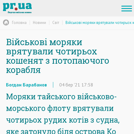
Головна
Новини
Світ
Військові моряки врятували чотирьох
Військові моряки
врятували чотирьох
кошенят з потопаючого
корабля
Богдан Барабанов
04
бер
'21
17:58
Моряки тайського військово-
морського флоту врятували
чотирьох рудих котів з судна,
яке затонуло біля острова Ко