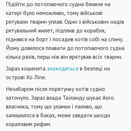
Підійти до потопаючого судна ближче на
катері було неможливо, тому військові
рятували тварин уплав. Один з військових надів
рятувальний жилет, підплив до корабля,
піднявся на борт і посадив котів собі на спину.
Йому довелося плавати до потопаючого судна
кілька разів, перш ніж він врятував всіх тварин.
Зараз кошенята
знаходяться
в безпеці на
острові Ко Ліпе.
Незабаром після порятунку котів судно
затонуло. Зараз влада Таїланду шукає його
власника, тому що уламки і паливо, що
залишилося в баках, може завдати шкоди
кораловим рифам.