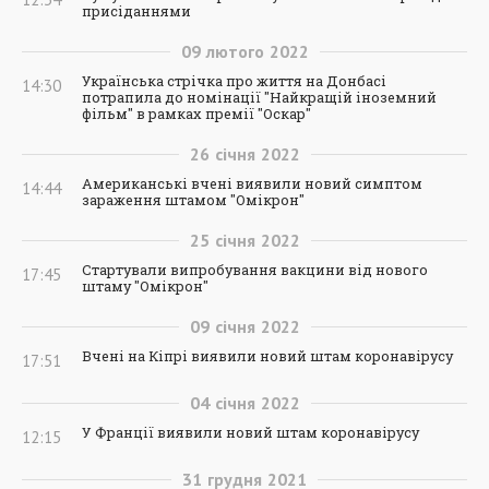
присіданнями
09
лютого
2022
Українська стрічка про життя на Донбасі
14:30
потрапила до номінації "Найкращій іноземний
фільм" в рамках премії "Оскар"
26
січня
2022
Американські вчені виявили новий симптом
14:44
зараження штамом "Омікрон"
25
січня
2022
Стартували випробування вакцини від нового
17:45
штаму "Омікрон"
09
січня
2022
Вчені на Кіпрі виявили новий штам коронавірусу
17:51
04
січня
2022
У Франції виявили новий штам коронавірусу
12:15
31
грудня
2021