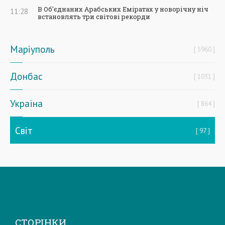
В Об'єднаних Арабських Еміратах у новорічну ніч
11:28
встановлять три світові рекорди
Маріуполь
5960
Донбас
1031
Україна
864
Світ
97
СТОРІНКИ