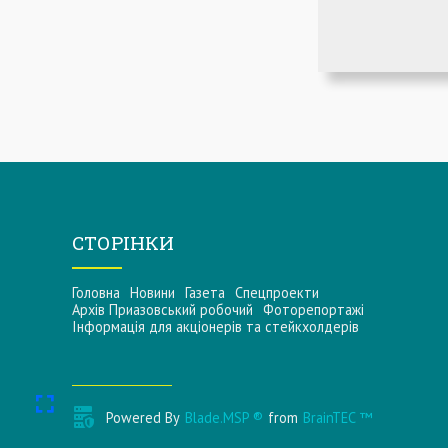
СТОРІНКИ
Головна
Новини
Газета
Спецпроекти
Архів Приазовський робочий
Фоторепортажі
Інформацiя для акцiонерiв та стейкхолдерiв
Powered By
Blade.MSP ®
from
BrainTEC ™