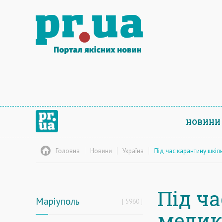
НОВИНИ
Головна
Новини
Україна
Під час карантину шкіл
Під ч
Маріуполь
5960
медик