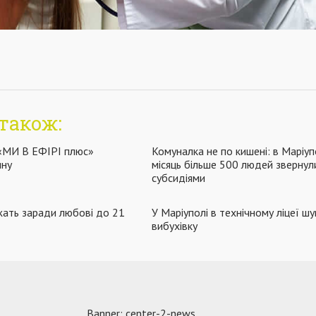
також:
 «МИ В ЕФІРІ плюс»
Комуналка не по кишені: в Маріуп
ину
місяць більше 500 людей звернул
субсидіями
жать заради любові до 21
У Маріуполі в технічному ліцеї ш
вибухівку