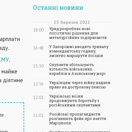
Останні новини
25
березня
2022
Уряд розробляє нові
18:00
логістичні рішення для
зарплати
металургійних підприємств
аду.
У Запоріжжі вводять тривалу
16:48
комендантську годину,
змінено маршрути поїздів
КМУ
.
Окупанти збільшують
15:30
кількість військових
у майже
кораблів в Азовському морі
а діятиме
Українцям через війну надали
12:36
право на дострокову пенсію
Українські воїни
12:01
продовжують боротьбу з
російськими окупантами
ля
Російські пропагандисти
11:01
розганяють фейк про взяття
Маріуполя
галь.