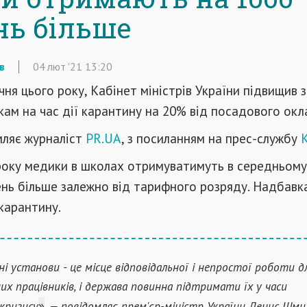
нь більше
в
04
лют
'21
13:20
чня цього року, Кабінет міністрів України підвищив 
ам на час дії карантину на 20% від посадового окл
мляє журналіст
PR.UA
, з посиланням на прес-службу
 року медики в школах отримуватимуть в середньом
ень більше залежно від тарифного розряду. Надбавк
карантину.
ні установи - це місце відповідальної і непростої роботи д
их працівників, і держава повинна підтримати їх у часи
»
кризису
, — повідомляє прем'єр-міністр України Денис Шми