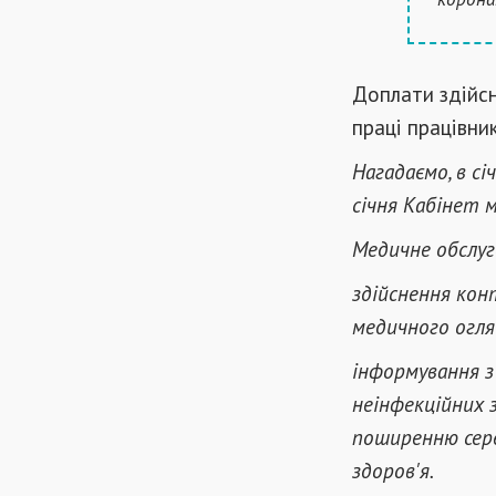
Доплати здійс
праці працівни
Нагадаємо, в сі
січня Кабінет м
Медичне обслуг
здійснення кон
медичного огля
інформування з
неінфекційних 
поширенню сере
здоров'я.