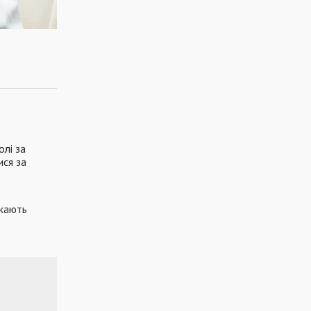
олі за
ися за
укають