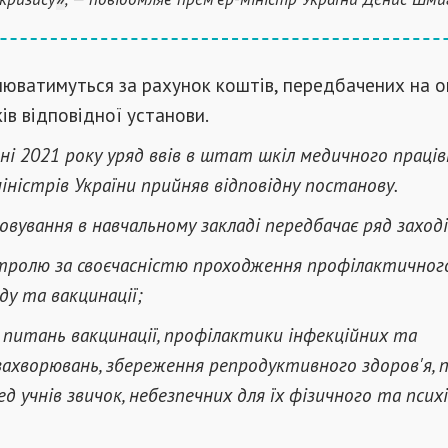
нюватимуться за рахунок коштів, передбачених на о
ків відповідної установи.
чні 2021 року уряд ввів в штат шкіл медичного праців
іністрів України прийняв відповідну постанову.
овування в навчальному закладі передбачає ряд заході
тролю за своєчасністю проходження профілактичног
ду та вакцинації;
 питань вакцинації, профілактики інфекційних та
захворювань, збереження репродуктивного здоров'я, 
д учнів звичок, небезпечних для їх фізичного та псих