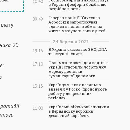
Російська армія використовує
10:40
в Україні фосфорні бомби: що
потрібно знати?
Генерал поліції В'ячеслав
09:49
Аброськін запропонував
плату
здатися в полон в обмін на
життя маріупольських дітей
24
березня
2022
ника. 20
В Україні скасовано ЗНО, ДПА
19:15
та вступні іспити
Нові можливості для водіїв: в
17:10
в:
Україні створили логістичну
мережу доставки
о
гуманітарної допомоги
Українцям, яких насильно
13:13
вивезли у Росію, пропонують
роботу у депресивних
регіонах
протидії
Українські військові знищили
11:00
в Бердянську ворожий
ічного
десантний корабель