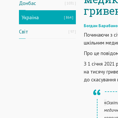
Донбас
1031
гриве
Україна
864
Богдан Барабано
Світ
97
Починаючи з сі
шкільним медик
Про це повідо
З 1 січня 2021
на тисячу грив
до скасування 
«
Освіт
медичн
корона