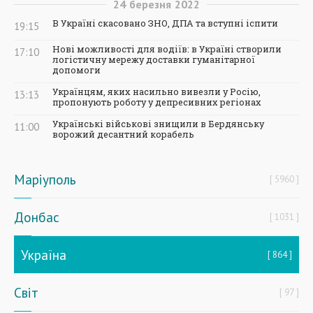
24
березня
2022
В Україні скасовано ЗНО, ДПА та вступні іспити
19:15
Нові можливості для водіїв: в Україні створили
17:10
логістичну мережу доставки гуманітарної
допомоги
Українцям, яких насильно вивезли у Росію,
13:13
пропонують роботу у депресивних регіонах
Українські військові знищили в Бердянську
11:00
ворожий десантний корабель
Маріуполь
5960
Донбас
1031
Україна
864
Світ
97