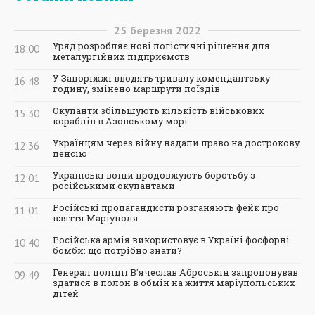
25
березня
2022
Уряд розробляє нові логістичні рішення для
18:00
металургійних підприємств
У Запоріжжі вводять тривалу комендантську
16:48
годину, змінено маршрути поїздів
Окупанти збільшують кількість військових
15:30
кораблів в Азовському морі
Українцям через війну надали право на дострокову
12:36
пенсію
Українські воїни продовжують боротьбу з
12:01
російськими окупантами
Російські пропагандисти розганяють фейк про
11:01
взяття Маріуполя
Російська армія використовує в Україні фосфорні
10:40
бомби: що потрібно знати?
Генерал поліції В'ячеслав Аброськін запропонував
09:49
здатися в полон в обмін на життя маріупольських
дітей