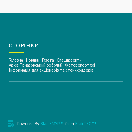
СТОРІНКИ
Головна
Новини
Газета
Спецпроекти
Архів Приазовський робочий
Фоторепортажі
Інформацiя для акцiонерiв та стейкхолдерiв
Powered By
Blade.MSP ®
from
BrainTEC ™