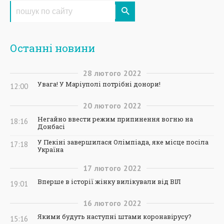
Останні новини
28
лютого
2022
Увага! У Маріуполі потрібні донори!
12:00
20
лютого
2022
Негайно ввести режим припинення вогню на
18:16
Донбасі
У Пекіні завершилася Олімпіада, яке місце посіла
17:18
Україна
17
лютого
2022
Вперше в історії жінку вилікували від ВІЛ
19:01
16
лютого
2022
Якими будуть наступні штами коронавірусу?
15:16