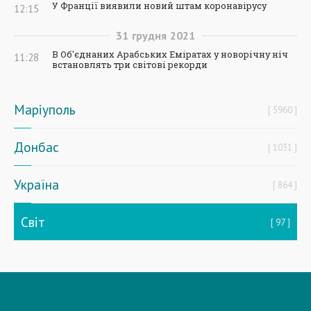
У Франції виявили новий штам коронавірусу
12:15
31
грудня
2021
В Об'єднаних Арабських Еміратах у новорічну ніч
11:28
встановлять три світові рекорди
Маріуполь
5960
Донбас
1031
Україна
864
Світ
97