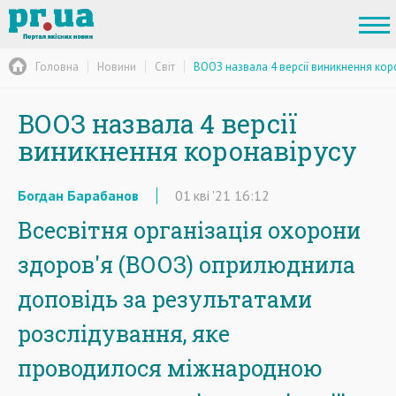
Головна
Новини
Світ
ВООЗ назвала 4 версії виникнення кор
ВООЗ назвала 4 версії
виникнення коронавірусу
Богдан Барабанов
01
кві
'21
16:12
Всесвітня організація охорони
здоров'я (ВООЗ) оприлюднила
доповідь за результатами
розслідування, яке
проводилося міжнародною