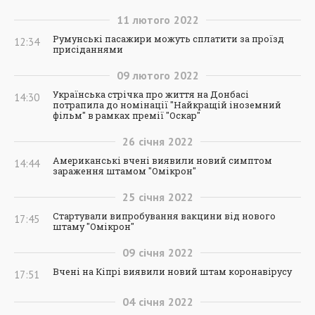
11
лютого
2022
Румунські пасажири можуть сплатити за проїзд
12:34
присіданнями
09
лютого
2022
Українська стрічка про життя на Донбасі
14:30
потрапила до номінації "Найкращій іноземний
фільм" в рамках премії "Оскар"
26
січня
2022
Американські вчені виявили новий симптом
14:44
зараження штамом "Омікрон"
25
січня
2022
Стартували випробування вакцини від нового
17:45
штаму "Омікрон"
09
січня
2022
Вчені на Кіпрі виявили новий штам коронавірусу
17:51
04
січня
2022