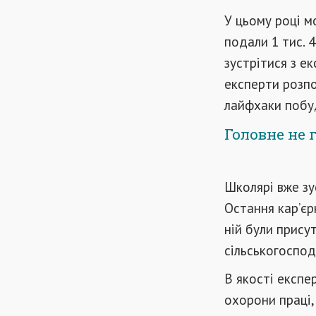
У цьому році мо
подали 1 тис. 
зустрітися з е
експерти розпов
лайфхаки побуд
Головне не 
Школярі вже зу
Остання кар’єр
ній були присут
сільськогоспод
В якості експе
охорони праці,