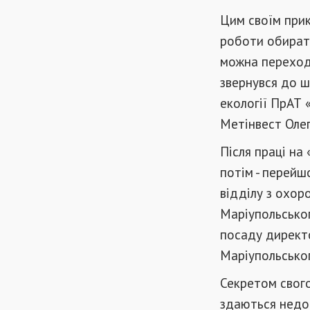
Цим своїм прик
роботи обират
можна переходи
звернувся до ш
екології ПрАТ 
Метінвест Олег
Після праці на
потім - перейш
відділу з охор
Маріупольськог
посаду директо
Маріупольськог
Секретом свого
здаються недо