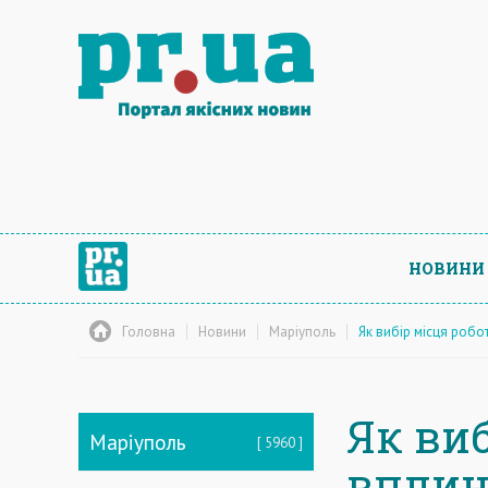
НОВИНИ
Головна
Новини
Маріуполь
Як вибір місця робо
Як ви
Маріуполь
5960
вплин