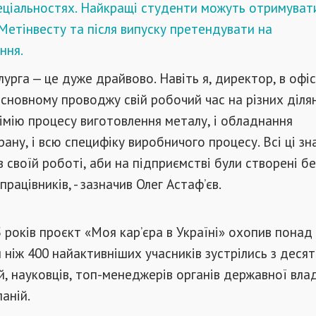
еціальностях. Найкращі студенти можуть отримуват
Метінвесту та після випуску претендувати на
ння.
урга — це дуже драйвово. Навіть я, директор, в офіс
основному проводжу свій робочий час на різних діля
хімію процесу виготовлення металу, і обладнання
рану, і всю специфіку виробничого процесу. Всі ці зн
 своїй роботі, аби на підприємстві були створені бе
працівників, - зазначив Олег Астаф’єв.
5 років проєкт «Моя кар’єра в Україні» охопив понад 
ш ніж 400 найактивніших учасників зустрілись з деся
, науковців, топ-менеджерів органів державної вла
аній.