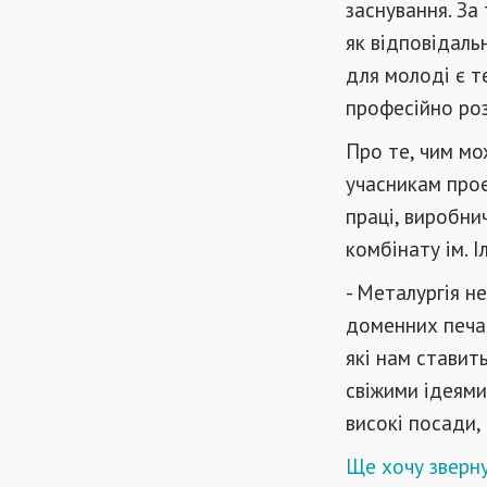
заснування. За
як відповідаль
для молоді є т
професійно роз
Про те, чим мо
учасникам проє
праці, виробни
комбінату ім. І
- Металургія н
доменних печах
які нам ставит
свіжими ідеями.
високі посади, 
Ще хочу зверну