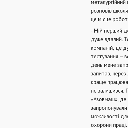
металургійний к
розповів школя
це місце робот
- Мій перший д
дуже вдалий. Т
компаній, де д
тестування — ве
день мене запр
запитав, через
краще працюват
не залишився. 
«Азовмаш», де 
запропонували 
можливості для
охорони праці.