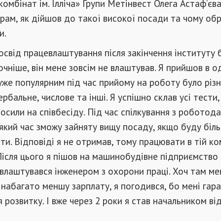
омбінат ім. Ілліча» Групи Метінвест Олега Астаф’єва
рам, як дійшов до такої високої посади та чому об
и.
освід працевлаштування після закінчення інституту 
очніше, він мене зовсім не влаштував. Я прийшов в о
уже популярним під час прийому на роботу було різ
рбальне, числове та інші. Я успішно склав усі тести,
осили на співбесіду. Під час спілкування з роботод
 який час зможу зайняту вищу посаду, якщо буду біль
и. Відповіді я не отримав, тому працювати в тій ко
Після цього я пішов на машинобудівне підприємство
влаштувався інженером з охорони праці. Хоч там ме
набагато меншу зарплату, я погодився, бо мені гар
 розвитку. І вже через 2 роки я став начальником ві