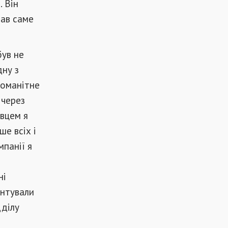
. Він
рав саме
був не
дну з
номанітне
 через
авцем я
ше всіх і
мпанії я
ні
антували
дділу