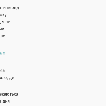
ити перед
соку
, я не
ми
ьше
но
ега
зою, де
важаються
з дня