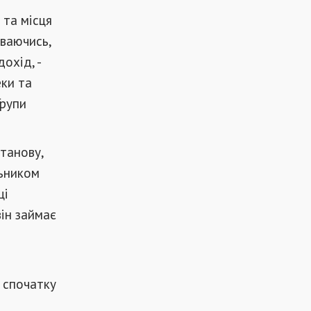
 та місця
ваючись,
охід, -
еки та
Групи
танову,
льником
ці
ін займає
і спочатку