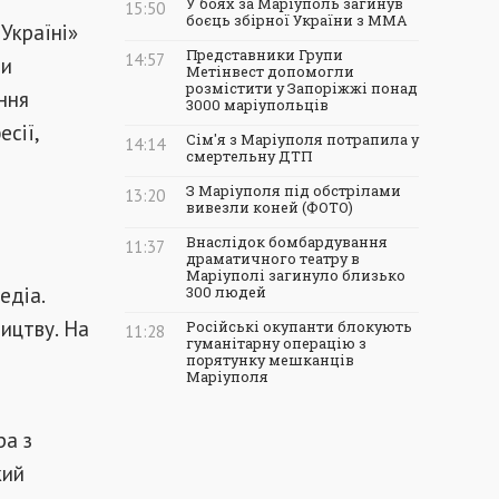
У боях за Маріуполь загинув
15:50
боєць збірної України з ММА
 Україні»
Представники Групи
14:57
ли
Метінвест допомогли
розмістити у Запоріжжі понад
ння
3000 маріупольців
есії,
Сім'я з Маріуполя потрапила у
14:14
смертельну ДТП
З Маріуполя під обстрілами
13:20
вивезли коней (ФОТО)
Внаслідок бомбардування
11:37
драматичного театру в
Маріуполі загинуло близько
едіа.
300 людей
ицтву. На
Російські окупанти блокують
11:28
гуманітарну операцію з
порятунку мешканців
Маріуполя
ра з
кий