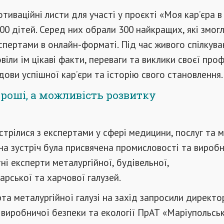
тиваційні листи для участі у проєкті «Моя кар’єра в
400 дітей. Серед них обрали 300 найкращих, які змог
кспертами в онлайн-форматі. Під час живого спілкува
іли їм цікаві факти, переваги та виклики своєї проф
ови успішної кар’єри та історію свого становлення.
гроші, а можливість розвитку
стрілися з експертами у сфері медицини, послуг та м
на зустріч була присвячена промисловості та виробн
ні експерти металургійної, будівельної,
арської та харчової галузей.
рта металургійної галузі на захід запросили директо
 виробничої безпеки та екології ПрАТ «Маріупольсь