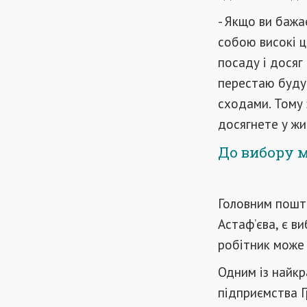
- Якщо ви бажа
собою високі ц
посаду і досяг 
перестаю буду
сходами. Тому 
досягнете у жит
До вибору м
Головним пошто
Астаф’єва, є в
робітник може 
Одним із найкр
підприємства Г