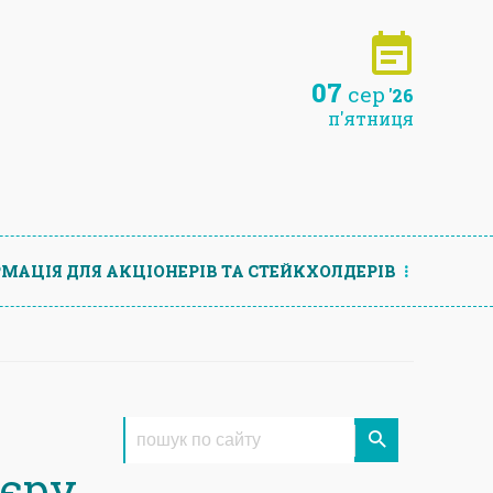
07
сер
'26
п'ятниця
МАЦIЯ ДЛЯ АКЦIОНЕРIВ ТА СТЕЙКХОЛДЕРIВ
е
’єру