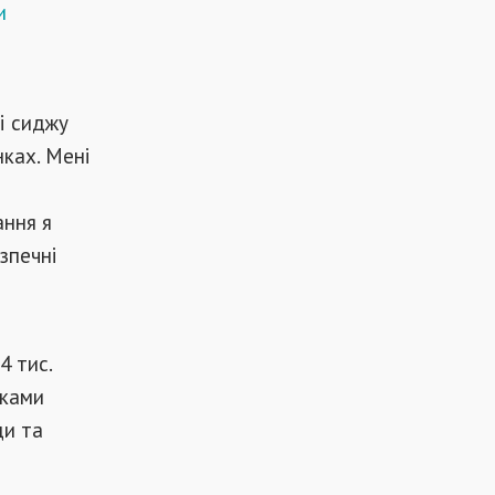
и
і сиджу
нках. Мені
ання я
зпечні
4 тис.
тками
ди та