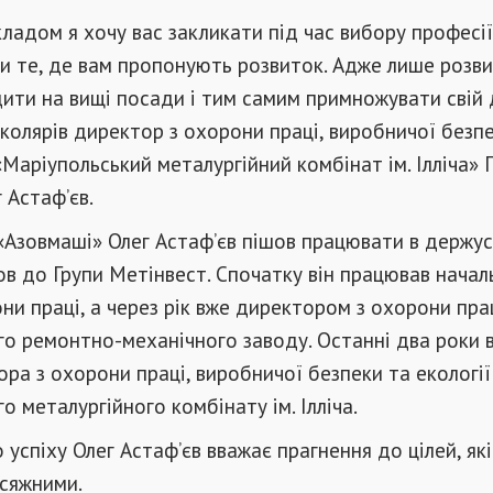
ладом я хочу вас закликати під час вибору професії
и те, де вам пропонують розвиток. Адже лише розви
ти на вищі посади і тим самим примножувати свій д
колярів директор з охорони праці, виробничої безп
«Маріупольський металургійний комбінат ім. Ілліча» 
 Астаф’єв.
 «Азовмаші» Олег Астаф’єв пішов працювати в держус
ов до Групи Метінвест. Спочатку він працював нача
они праці, а через рік вже директором з охорони пра
о ремонтно-механічного заводу. Останні два роки в
ра з охорони праці, виробничої безпеки та екології
о металургійного комбінату ім. Ілліча.
 успіху Олег Астаф’єв вважає прагнення до цілей, як
сяжними.