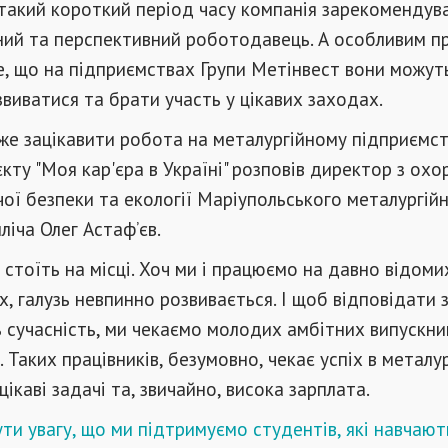
 такий короткий період часу компанія зарекомендув
ний та перспективний роботодавець. А особливим п
е, що на підприємствах Групи Метінвест вони можут
виватися та брати участь у цікавих заходах.
же зацікавити робота на металургійному підприємст
кту "Моя кар'єра в Україні" розповів директор з охо
чої безпеки та екології Маріупольського металургій
лліча Олег Астаф’єв.
е стоїть на місці. Хоч ми і працюємо на давно відоми
, галузь невпинно розвивається. І щоб відповідати 
ь сучасність, ми чекаємо молодих амбітних випускник
 Таких працівників, безумовно, чекає успіх в металур
цікаві задачі та, звичайно, висока зарплата.
ти увагу, що ми підтримуємо студентів, які навчают