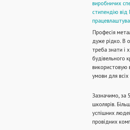
виробничих сп
стипендію від 
працевлаштува
Професія метал
дуже рідко. В 
треба знати і 
будівельного к
використовую в
умови для всіх 
Зазначимо, за 
школярів. Біль
успішних людей
провідних комп