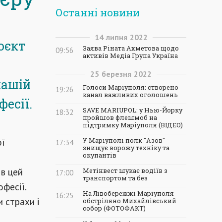
Останні новини
14
липня
2022
оєкт
Заява Ріната Ахметова щодо
09:56
активів Медіа Група Україна
25
березня
2022
нашій
Голоси Маріуполя: створено
19:26
канал важливих оголошень
фесії.
SAVE MARIUPOL: у Нью-Йорку
18:32
пройшов флешмоб на
підтримку Маріуполя (ВІДЕО)
ої
У Маріуполі полк "Азов"
17:34
знищує ворожу техніку та
окупантів
 в цей
Метінвест шукає водіїв з
17:00
транспортом та без
фесії.
На Лівобережжі Маріуполя
16:25
 страхи і
обстріляно Михайлівський
собор (ФОТОФАКТ)