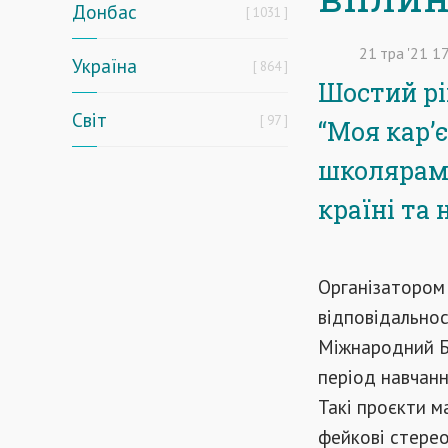
Донбас
1031
21
тра
'21
17
Україна
864
Шостий рі
Світ
97
“Моя кар’є
школярам 
країні та 
Організатором 
відповідальнос
Міжнародний Ба
період навчанн
Такі проєкти м
фейкові стерео