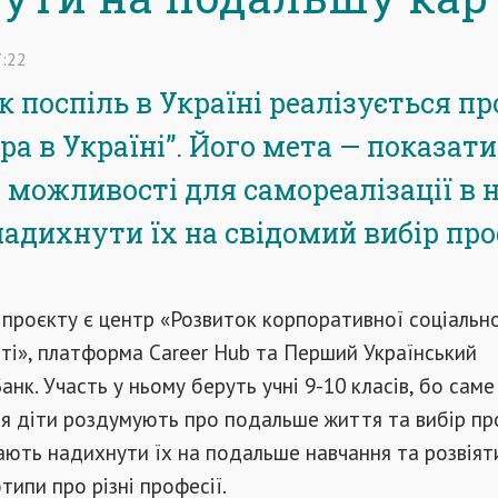
:22
к поспіль в Україні реалізується пр
ра в Україні”. Його мета — показати
можливості для самореалізації в 
надихнути їх на свідомий вибір про
проєкту є центр «Розвиток корпоративної соціальн
ті», платформа Career Hub та Перший Український
нк. Участь у ньому беруть учні 9-10 класів, бо саме
я діти роздумують про подальше життя та вибір про
ають надихнути їх на подальше навчання та розвіяти
типи про різні професії.