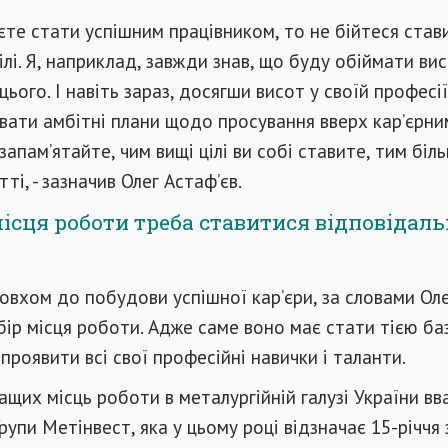
єте стати успішним працівником, то не бійтеся став
ілі. Я, наприклад, завжди знав, що буду обіймати ви
цього. І навіть зараз, досягши висот у своїй професії
вати амбітні плани щодо просування вверх кар’єрни
запам’ятайте, чим вищі цілі ви собі ставите, тим біл
ті, - зазначив Олег Астаф’єв.
ісця роботи треба ставитися відповідаль
вхом до побудови успішної кар’єри, за словами Ол
ибір місця роботи. Адже саме воно має стати тією ба
проявити всі свої професійні навички і таланти.
ащих місць роботи в металургійній галузі України в
рупи Метінвест, яка у цьому році відзначає 15-річчя 