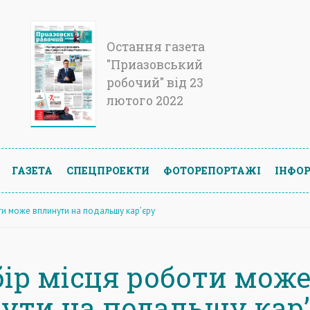
Остання газета
"Приазовський
робочий" від 23
лютого 2022
ГАЗЕТА
СПЕЦПРОЕКТИ
ФОТОРЕПОРТАЖІ
ІНФОР
ти може вплинути на подальшу кар’єру
бір місця роботи мож
ути на подальшу кар