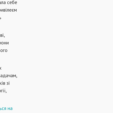
ала себе
ривілеєм
ь
ві,
рони
ного
х
задачам,
ів зі
гії,
ься на