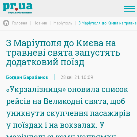
Головна
Новини
Маріуполь
З Маріуполя до Києва на травне
З Маріуполя до Києва на
травневі свята запустять
додатковий поїзд
Богдан Барабанов
28
кві
'21
10:09
«Укрзалізниця» оновила список
рейсів на Великодні свята, щоб
уникнути скупчення пасажирів
у поїздах і на вокзалах. У
маріупольському напрямку