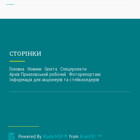
СТОРІНКИ
Головна
Новини
Газета
Спецпроекти
Архів Приазовський робочий
Фоторепортажі
Інформацiя для акцiонерiв та стейкхолдерiв
Powered By
Blade.MSP ®
from
BrainTEC ™