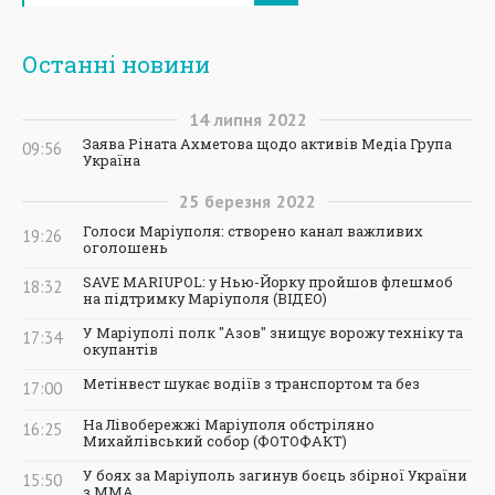
Останні новини
14
липня
2022
Заява Ріната Ахметова щодо активів Медіа Група
09:56
Україна
25
березня
2022
Голоси Маріуполя: створено канал важливих
19:26
оголошень
SAVE MARIUPOL: у Нью-Йорку пройшов флешмоб
18:32
на підтримку Маріуполя (ВІДЕО)
У Маріуполі полк "Азов" знищує ворожу техніку та
17:34
окупантів
Метінвест шукає водіїв з транспортом та без
17:00
На Лівобережжі Маріуполя обстріляно
16:25
Михайлівський собор (ФОТОФАКТ)
У боях за Маріуполь загинув боєць збірної України
15:50
з ММА