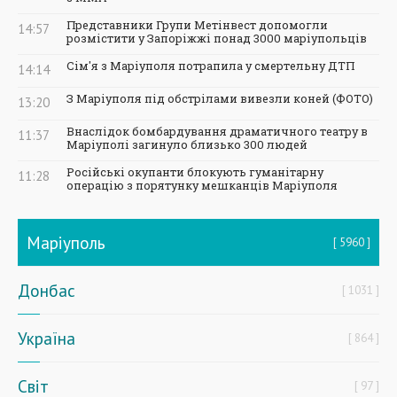
Представники Групи Метінвест допомогли
14:57
розмістити у Запоріжжі понад 3000 маріупольців
Сім'я з Маріуполя потрапила у смертельну ДТП
14:14
З Маріуполя під обстрілами вивезли коней (ФОТО)
13:20
Внаслідок бомбардування драматичного театру в
11:37
Маріуполі загинуло близько 300 людей
Російські окупанти блокують гуманітарну
11:28
операцію з порятунку мешканців Маріуполя
Маріуполь
5960
Донбас
1031
Україна
864
Світ
97