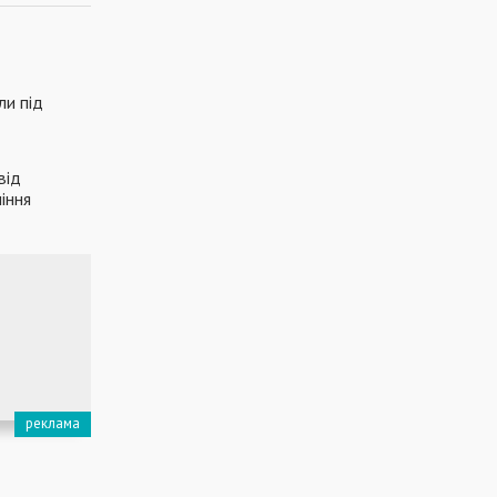
ли під
від
іння