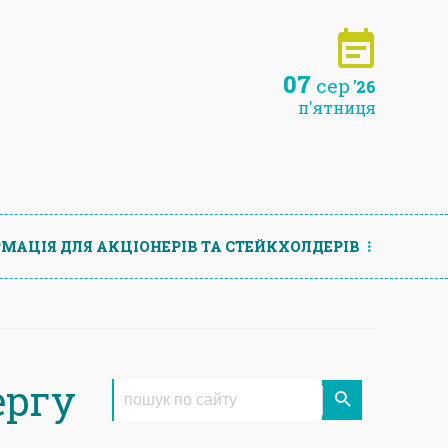
07
сер
'26
п'ятниця
МАЦIЯ ДЛЯ АКЦIОНЕРIВ ТА СТЕЙКХОЛДЕРIВ
ергу