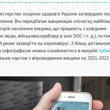
істерство охорони здоров'я України затвердило пл
елення. Він передбачає вакцинацію спочатку найбіл
горій населення (медики, що працюють з ковіднимі
ні люди, військовослужбовці в зоні ООС і т. д.), потім
 ризик захворіти на коронавірус. З більш детально
а інфографікою можна ознайомитися в минулій
публі
ньою картою з впровадження вакцини на 2021-2022 р