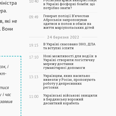
Російська армія використовує
10:40
міністра
в Україні фосфорні бомби: що
потрібно знати?
ра.
Генерал поліції В'ячеслав
09:49
, які не
Аброськін запропонував
здатися в полон в обмін на
. Вони
життя маріупольських дітей
24
березня
2022
В Україні скасовано ЗНО, ДПА
19:15
та вступні іспити
Нові можливості для водіїв: в
17:10
Україні створили логістичну
мережу доставки
к, і
гуманітарної допомоги
акт-
Українцям, яких насильно
13:13
вивезли у Росію, пропонують
роботу у депресивних
атися
регіонах
 і час
Українські військові знищили
11:00
в Бердянську ворожий
 заявив
десантний корабель