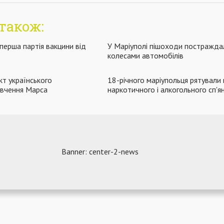
також:
перша партія вакцини від
У Маріуполі пішоходи постражда
колесами автомобілів
т українського
18-річного маріупольця рятували 
ивчення Марса
наркотичного і алкогольного сп'ян