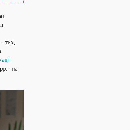
ан
ьш
 – тих,
ю
кації
р. – на