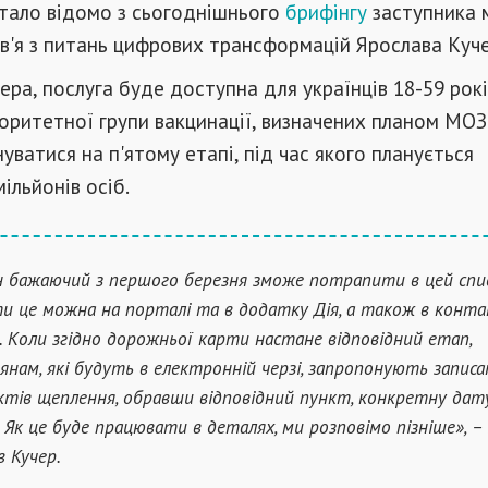
тало відомо з сьогоднішнього
брифінгу
заступника 
в'я з питань цифрових трансформацій Ярослава Куче
ера, послуга буде доступна для українців 18-59 років
оритетної групи вакцинації, визначених планом МОЗ
уватися на п'ятому етапі, під час якого планується
ільйонів осіб.
 бажаючий з першого березня зможе потрапити в цей списо
и це можна на порталі та в додатку Дія, а також в конт
. Коли згідно дорожньої карти настане відповідний етап,
янам, які будуть в електронній черзі, запропонують запис
ктів щеплення, обравши відповідний пункт, конкретну дату
. Як це буде працювати в деталях, ми розповімо пізніше», –
в Кучер.