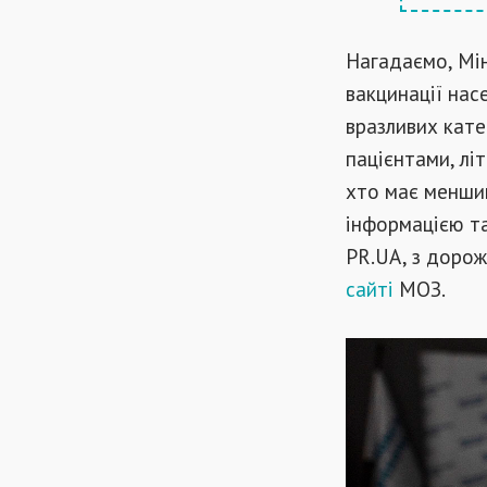
Нагадаємо, Мін
вакцинації нас
вразливих кате
пацієнтами, літ
хто має менший
інформацією т
PR.UA, з дорож
сайті
МОЗ.