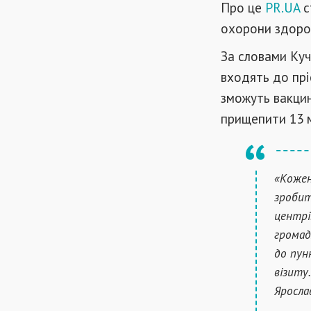
Про це
PR.UA
с
охорони здоро
За словами Куч
входять до прі
зможуть вакцин
прищепити 13 м
«Кожен
зробит
центрі
громад
до пун
візиту
Яросла