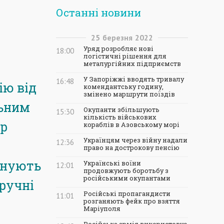
Останні новини
25
березня
2022
Уряд розробляє нові
18:00
логістичні рішення для
металургійних підприємств
У Запоріжжі вводять тривалу
16:48
ію від
комендантську годину,
змінено маршрути поїздів
льним
Окупанти збільшують
15:30
кількість військових
тр
кораблів в Азовському морі
Українцям через війну надали
12:36
право на дострокову пенсію
онують
Українські воїни
12:01
продовжують боротьбу з
російськими окупантами
ручні
Російські пропагандисти
11:01
розганяють фейк про взяття
Маріуполя