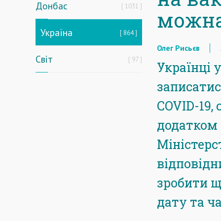
Донбас
1031
можна 
Україна
864
Олег Рисьєв
Світ
97
Українці у
записатис
COVID-19,
додатком 
Міністерс
відповідн
зробити щ
дату та ча