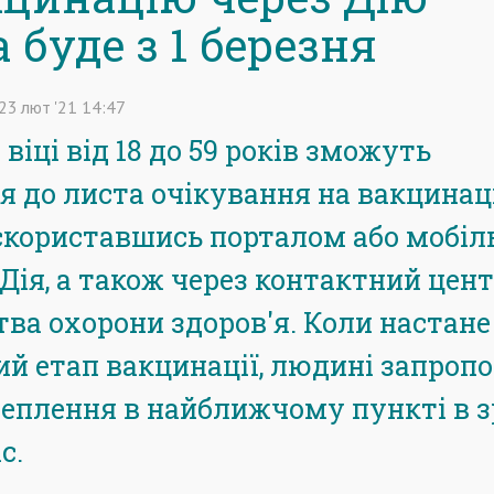
буде з 1 березня
23
лют
'21
14:47
 віці від 18 до 59 років зможуть
я до листа очікування на вакцинац
 скориставшись порталом або мобі
Дія, а також через контактний цен
тва охорони здоров'я. Коли настане
ий етап вакцинації, людині запроп
еплення в найближчому пункті в з
с.